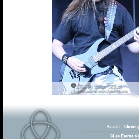
Accueil
Chroniq
©Les Eternels 