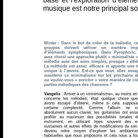
base et l’exploration d’él
musique est notre principal so
Winter : Dans le but de créer de la mélodie, ce
groupes doivent utiliser un nombre impo
d’éléments symphoniques. Dans
Pyrophoric
,
avez choisi une approche plutôt « minimaliste »
mélodie avec des sons simples, presque « éthé
La méthode est assez efficace et apporte une 
unique à l’œuvre. Est-ce que vous allez essa
maintenir ce minimalisme sur les prochains 
ou voulez-vous « enrichir » votre manière de cré
parties mélodiques des chansons ?
Vangelis
: Arriver à un «minimalisme», au moins en
concerne les mélodies, était quelque chose qu
avons essayé d’obtenir, même si cela supposa
certaine complexité. Comme l’album ne con
absolument aucun clavier, les guitaristes ont ess
profiter au maximum des possibilités tonales d
instrument, en utilisant trpes souvent des e
sustainers et autres effets de modifications du son
devenu notre moyen d’explorer les ambiance
habituelles que nous proposons et cela nous a fou