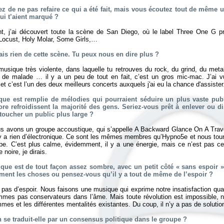
ez de ne pas refaire ce qui a été fait, mais vous écoutez tout de mêm
i t’aient marqué ?
 j’ai découvert toute la scène de San Diego, où le label Three One G pr
ocust, Holy Molar, Some Girls,…
is rien de cette scène. Tu peux nous en dire plus ?
usique très violente, dans laquelle tu retrouves du rock, du grind, du met
de malade … il y a un peu de tout en fait, c’est un gros mic-mac. J’ai 
 et c’est l’un des deux meilleurs concerts auxquels j'ai eu la chance d'assister
que est remplie de mélodies qui pourraient séduire un plus vaste pub
re refroidissent la majorité des gens. Seriez-vous prêt à enlever ou d
toucher un public plus large ?
us avons un groupe accoustique, qui s’appelle A Backward Glance On A Trav
n’y a rien d’électronique. Ce sont les mêmes membres qu’Hypno5e et nous tou
e. C’est plus calme, évidemment, il y a une énergie, mais ce n’est pas cel
 noire, je dirais.
que est de tout façon assez sombre, avec un petit côté « sans espoi
ment les choses ou pensez-vous qu’il y a tout de même de l’espoir ?
 a pas d’espoir. Nous faisons une musique qui exprime notre insatisfaction q
mes pas conservateurs dans l’âme. Mais toute révolution est impossible, ne
s et les différentes mentalités existantes. Du coup, il n’y a pas de solutio
n se traduit-elle par un consensus politique dans le groupe ?