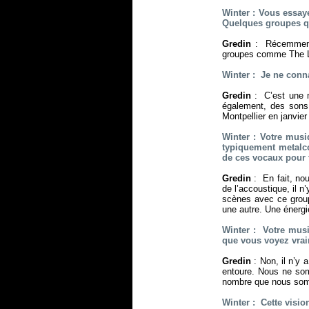
Winter : Vous essay
Quelques groupes qu
Gredin
: Récemment,
groupes comme The L
Winter : Je ne conna
Gredin
: C’est une m
également, des sons 
Montpellier en janvier
Winter : Votre musi
typiquement metalco
de ces vocaux pour 
Gredin
: En fait, no
de l’accoustique, il 
scènes avec ce group
une autre. Une énergie
Winter : Votre musi
que vous voyez vrai
Gredin
: Non, il n’y
entoure. Nous ne som
nombre que nous somme
Winter : Cette visio