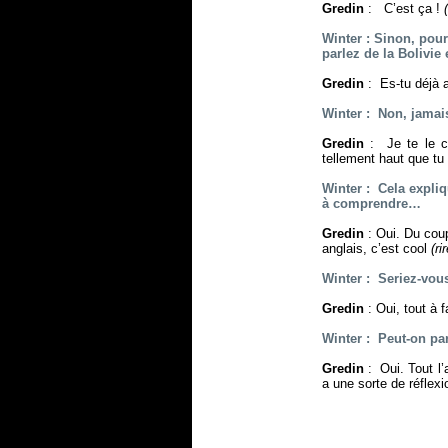
Gredin
: C’est ça !
(
Winter : Sinon, pou
parlez de la Bolivie
Gredin
: Es-tu déjà a
Winter : Non, jamai
Gredin
: Je te le c
tellement haut que tu
Winter : Cela expli
à comprendre…
Gredin
: Oui. Du cou
anglais, c’est cool
(ri
Winter : Seriez-vous
Gredin
: Oui, tout à 
Winter : Peut-on pa
Gredin
: Oui. Tout l’
a une sorte de réflexi