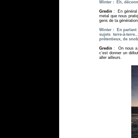
Winter : Eh, déconne
Gredin
: En général 
metal que nous pratiq
gens de ta génération 
Winter : En parlant
sujets terre-à-ter
prétentieux, de sno
Gredin
: On nous a d
c’est donner un début
aller ailleurs.