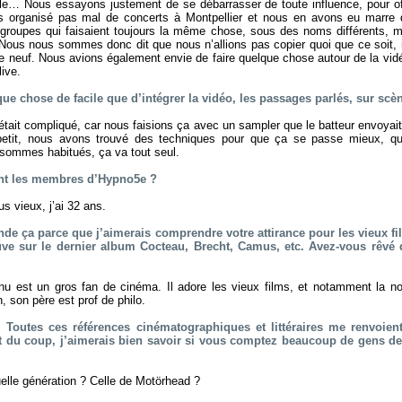
le… Nous essayons justement de se débarrasser de toute influence, pour of
 organisé pas mal de concerts à Montpellier et nous en avons eu marre d’
roupes qui faisaient toujours la même chose, sous des noms différents, m
us nous sommes donc dit que nous n’allions pas copier quoi que ce soit, 
e neuf. Nous avions également envie de faire quelque chose autour de la vidéo 
live.
que chose de facile que d’intégrer la vidéo, les passages parlés, sur scè
’était compliqué, car nous faisions ça avec un sampler que le batteur envoya
 petit, nous avons trouvé des techniques pour que ça se passe mieux, qu
sommes habitués, ça va tout seul.
ont les membres d’Hypno5e ?
lus vieux, j’ai 32 ans.
de ça parce que j’aimerais comprendre votre attirance pour les vieux fi
ouve sur le dernier album Cocteau, Brecht, Camus, etc. Avez-vous rêvé d
anu est un gros fan de cinéma. Il adore les vieux films, et notamment la no
, son père est prof de philo.
 Toutes ces références cinématographiques et littéraires me renvoie
t du coup, j’aimerais bien savoir si vous comptez beaucoup de gens 
elle génération ? Celle de Motörhead ?