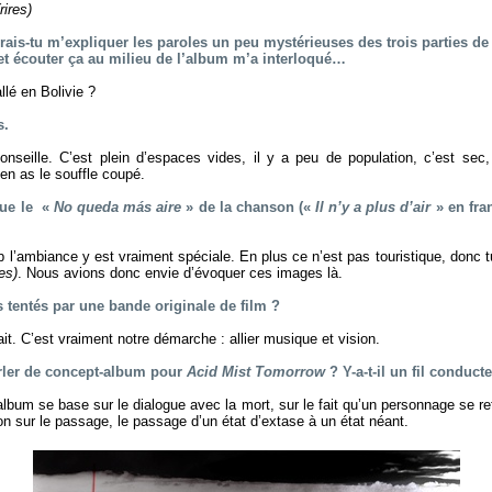
rires)
rrais-tu m’expliquer les paroles un peu mystérieuses des trois parties d
 et écouter ça au milieu de l’album m’a interloqué…
llé en Bolivie ?
s.
onseille. C’est plein d’espaces vides, il y a peu de population, c’est sec
 en as le souffle coupé.
que le «
No queda más aire
» de la chanson («
Il n’y a plus d’air
» en fr
p l’ambiance y est vraiment spéciale. En plus ce n’est pas touristique, donc t
res)
. Nous avions donc envie d’évoquer ces images là.
 tentés par une bande originale de film ?
fait. C’est vraiment notre démarche : allier musique et vision.
rler de concept-album pour
Acid Mist Tomorrow
? Y-a-t-il un fil conduct
album se base sur le dialogue avec la mort, sur le fait qu’un personnage se ret
on sur le passage, le passage d’un état d’extase à un état néant.