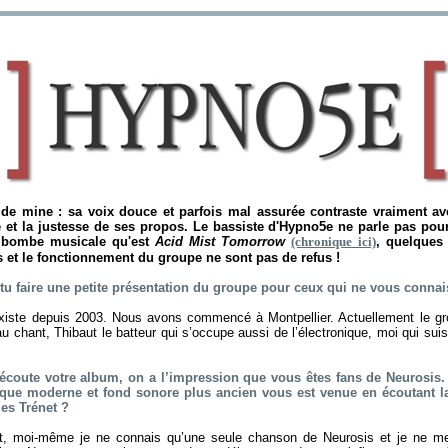
de mine : sa voix douce et parfois mal assurée contraste vraiment av
e et la justesse de ses propos. Le bassiste d'Hypno5e ne parle pas pour
a bombe musicale qu'est
Acid Mist Tomorrow
(chronique ici)
, quelques 
 et le fonctionnement du groupe ne sont pas de refus !
x-tu faire une petite présentation du groupe pour ceux qui ne vous conn
iste depuis 2003. Nous avons commencé à Montpellier. Actuellement le g
au chant, Thibaut le batteur qui s’occupe aussi de l’électronique, moi qui sui
coute votre album, on a l’impression que vous êtes fans de Neurosis. 
que moderne et fond sonore plus ancien vous est venue en écoutant l
es Trénet ?
t, moi-même je ne connais qu’une seule chanson de Neurosis et je ne m