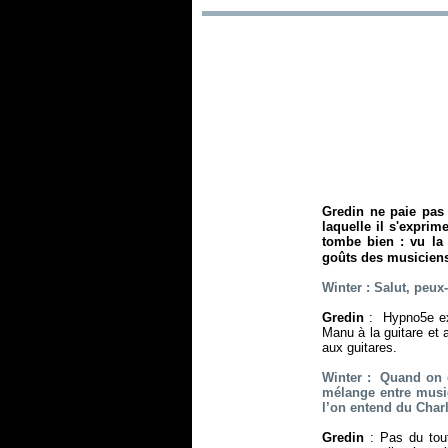
Gredin ne paie pas 
laquelle il s'exprim
tombe bien : vu l
goûts des musiciens
Winter : Salut, peu
Gredin
: Hypno5e ex
Manu à la guitare et 
aux guitares.
Winter : Quand on é
mélange entre musi
l’on entend du Charl
Gredin
: Pas du tou