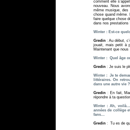
comment elle s’appel
nouveau. Nous avons
même musique, des g
chose quand même. No
faire quelque chose d
dans nos prestations 
Winter : Est-ce quel
Gredin
: Au début, c
jouait, mais petit à
Maintenant que nous 
Winter : Quel âge 
Gredin
: Je suis le p
Winter : Je te deman
littéraires. On retr
dans une autre vie ?
Gredin
: En fait, M
répondre à ta question
Winter : Ah, voilà…
années de collège e
fans…
Gredin
: Tu es de qu