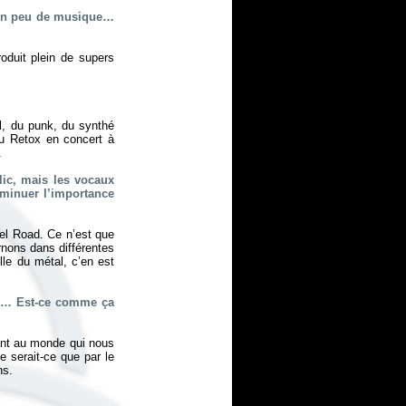
e un peu de musique…
oduit plein de supers
al, du punk, du synthé
vu Retox en concert à
.
lic, mais les vocaux
iminuer l’importance
el Road. Ce n’est que
rnons dans différentes
le du métal, c’en est
r »… Est-ce comme ça
uant au monde qui nous
 serait-ce que par le
ns.