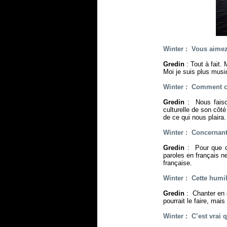
Winter : Vous aimez
Gredin
: Tout à fait
Moi je suis plus mus
Winter : Comment ch
Gredin
: Nous faiso
culturelle de son côt
de ce qui nous plaira.
Winter : Concernant 
Gredin
: Pour que c
paroles en français 
française.
Winter : Cette humil
Gredin
: Chanter en 
pourrait le faire, mais
Winter : C’est vrai 