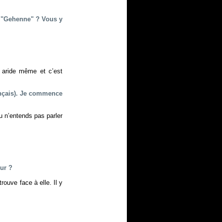
e "Gehenne" ? Vous y
, aride même et c’est
ançais). Je commence
u n’entends pas parler
eur ?
rouve face à elle. Il y