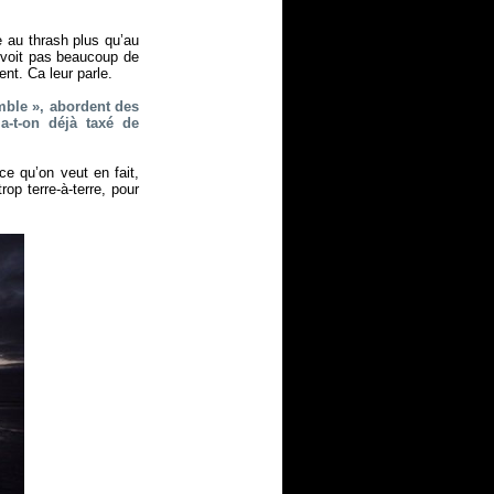
 au thrash plus qu’au
e voit pas beaucoup de
nt. Ca leur parle.
mble », abordent des
a-t-on déjà taxé de
ce qu’on veut en fait,
op terre-à-terre, pour