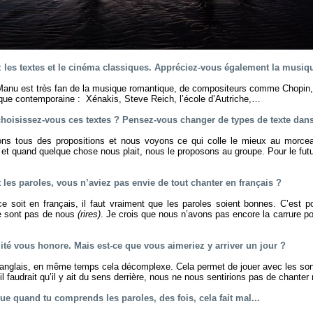
 les textes et le cinéma classiques. Appréciez-vous également la musiq
. Manu est très fan de la musique romantique, de compositeurs comme Chopin,
ique contemporaine : Xénakis, Steve Reich, l’école d’Autriche,…
oisissez-vous ces textes ? Pensez-vous changer de types de texte dans 
ns tous des propositions et nous voyons ce qui colle le mieux au morcea
é et quand quelque chose nous plait, nous le proposons au groupe. Pour le fut
les paroles, vous n’aviez pas envie de tout chanter en français ?
e soit en français, il faut vraiment que les paroles soient bonnes. C’est p
ne sont pas de nous
(rires)
. Je crois que nous n’avons pas encore la carrure po
ité vous honore. Mais est-ce que vous aimeriez y arriver un jour ?
anglais, en même temps cela décomplexe. Cela permet de jouer avec les sono
 il faudrait qu’il y ait du sens derrière, nous ne nous sentirions pas de chanter
que quand tu comprends les paroles, des fois, cela fait mal...