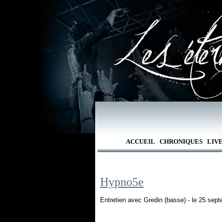
ACCUEIL
CHRONIQUES
LIV
Hypno5e
Entretien avec Gredin (basse) - le 25 sep