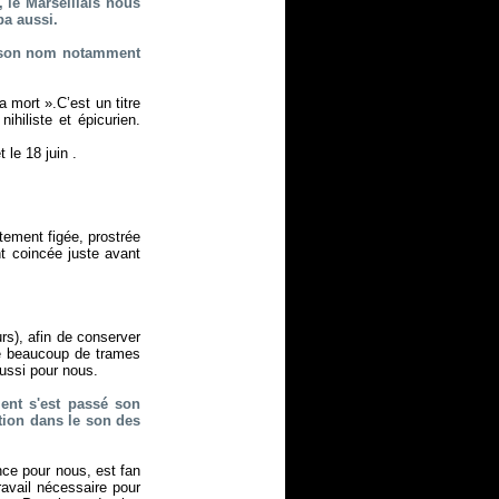
, le Marseillais nous
ba aussi.
m, son nom notamment
la mort ».C’est un titre
ihiliste et épicurien.
 le 18 juin .
tement figée, prostrée
t coincée juste avant
rs), afin de conserver
né beaucoup de trames
aussi pour nous.
ment s'est passé son
ution dans le son des
ance pour nous, est fan
travail nécessaire pour