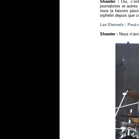
Shawter :
Oui, c’est
journalistes et autre
nous la faisons pass
orphelin depuis que c
Les Eternels : Peut
Shawter :
Nous n’avon