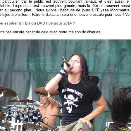
 particulier, car le public est souvent bouillant là-haut, et c’est aussi l
s labels. La pression est souvent plus grande, mais la fête est souvent aussi
er au second plan ! Nous avions l’habitude de jouer à l’Elysée Montmartre
e bijou à pris feu... Faire le Bataclan sera une nouvelle escale pour nous ! V
-on espérer un BR ou DVD live pour 2014 ?
s pas encore parler de cela avec notre maison de disques.