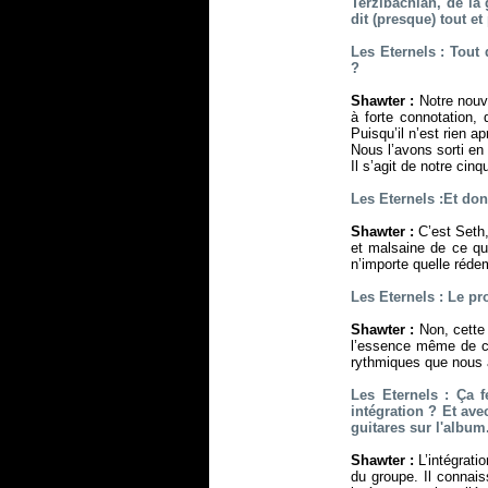
Terzibachian, de la
dit (presque) tout 
Les Eternels : Tout
?
Shawter :
Notre nouve
à forte connotation, 
Puisqu’il n’est rien a
Nous l’avons sorti en 
Il s’agit de notre cin
Les Eternels :Et don
Shawter :
C’est Seth,
et malsaine de ce qu
n’importe quelle rédem
Les Eternels : Le pr
Shawter :
Non, cette 
l’essence même de ce
rythmiques que nous a
Les Eternels : Ça f
intégration ? Et ave
guitares sur l'album
Shawter :
L’intégratio
du groupe. Il connaiss