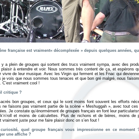
cène française est vraiment« décomplexée » depuis quelques années, q
l y a plein de groupes qui sortent des trucs vraiment sympa, avec des produ
er plaisir à entendre et voir. Nous sommes très content de ça, et espérons 
ir vivre de leur musique. Avec les Virgin qui ferment et les Fnac qui devienne
is je vois que nous sommes tous tenaces et que bon gré malgré, nous faison
. C’est vraiment cool !
l critique ?
acrés bon groupes, et ceux qui le sont moins font souvent les efforts néce
s ne faisons pas vraiment partie de la scène « Meshuggah », avec tout ce
s. Je constate qu’énormément de groupes français en font leur particularis
ck’n’roll et moins de calculettes. Plus de nichons et de bières, moins de p
 vraiment juste pour me faire plaisir donc on s’en fout !
 curiosité, quel groupe français vous impressionne en ce moment 
er une affiche ?