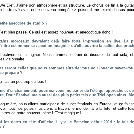
e Die". J’aime son atmosphère et sa structure. Le chorus de fin à la guitar
i enfin trouvé avec notre nouveau compère Z puisqu’il me rejoint dessus pou
etite anecdote de studio ?
s’est bien passé. Ce qui est assez nouveau et anecdotique donc !
tains morceaux devraient déjà faire forte impression en live. La 
'intro est immense : peut-on imaginer qu'elle ouvrira la setlist des proc
fectivement l’imaginer. Nous sommes entrain de discuter de tout cela, et 
 es visionnaire !
les seront celles que nous sommes sûrs de vous voir jouer et savez-vou
se prépare ?
,mais un peu trop curieux !
ise d'enchainement, pourriez-vous me parler de l'été qui approche et de
e, Dour Festival mais aussi des plus petits tels que Triel open air et M
e été, nous allons participer à de super festivals en Europe, et ça fait tou
evoir tout nos potes musiciens à travers le monde, faire la fête, et cette fois
s titres de notre nouveau bébé ! C'est magique !
 les dates en tête d'affiche, il y a le Bataclan début 2014 : le fait de
s ?