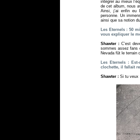
intégrer au mieux l’é
de cet album, nous av
Ainsi, j’ai enfin eu
personne. Un immense
ainsi que sa notion du
Les Eternels : 50 m
vous expliquer le m
Shawter :
C’est deve
sommes assez fans de 
Nevada fût le terrai
Les Eternels : Est
clochette, il fallait 
Shawter :
Si tu veux