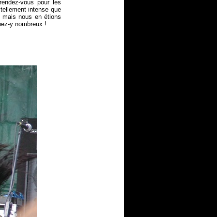
e rendez-vous pour les
 tellement intense que
, mais nous en étions
enez-y nombreux !