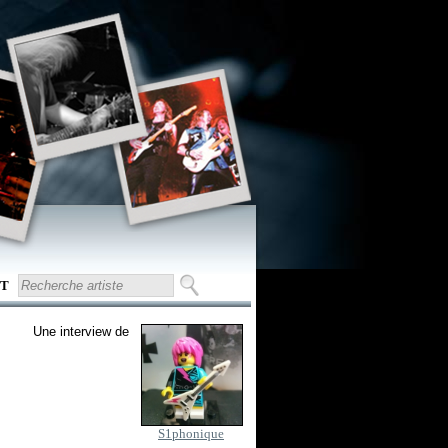
T
Une interview de
S1phonique