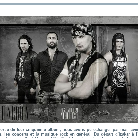
sortie de leur cinquième album, nous avons pu échanger par mail ave
, les concerts et la musique rock en général. Du départ d'Izakar à l