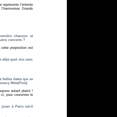
e représente l’entente
r l’harmoniser. Grands
première chanson et
hains concerts ?
cette proposition est
s déjà quel mix avec
s belles dates qui se
ennecy MetalFest)
jours autant plaisir !
-ci, pour couronner le
 jouer à Paris est-il