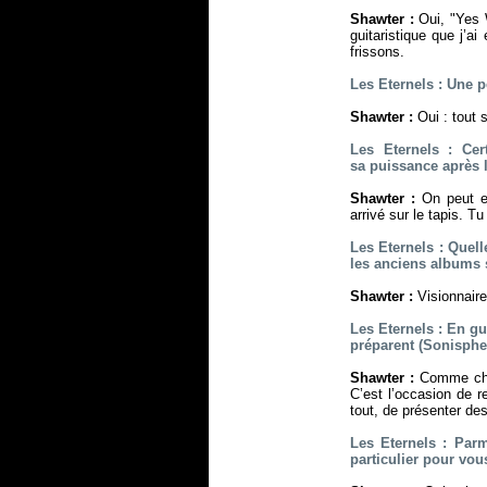
Shawter :
Oui, "Yes W
guitaristique que j’a
frissons.
Les Eternels : Une p
Shawter :
Oui : tout 
Les Eternels : Cer
sa puissance après l
Shawter :
On peut ef
arrivé sur le tapis. Tu
Les Eternels : Quel
les anciens albums 
Shawter :
Visionnaire
Les Eternels : En gu
préparent (Sonispher
Shawter :
Comme chaqu
C’est l’occasion de r
tout, de présenter de
Les Eternels : Parmi
particulier pour vou