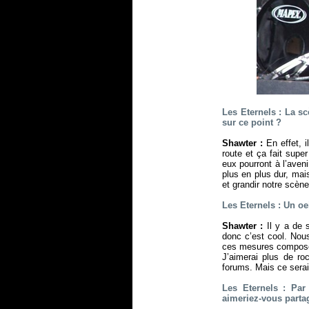
Les Eternels : La s
sur ce point ?
Shawter :
En effet, i
route et ça fait sup
eux pourront à l’aven
plus en plus dur, ma
et grandir notre scène
Les Eternels : Un oei
Shawter :
Il y a de s
donc c’est cool. Nou
ces mesures composée
J’aimerai plus de ro
forums. Mais ce serait
Les Eternels : Par
aimeriez-vous partag