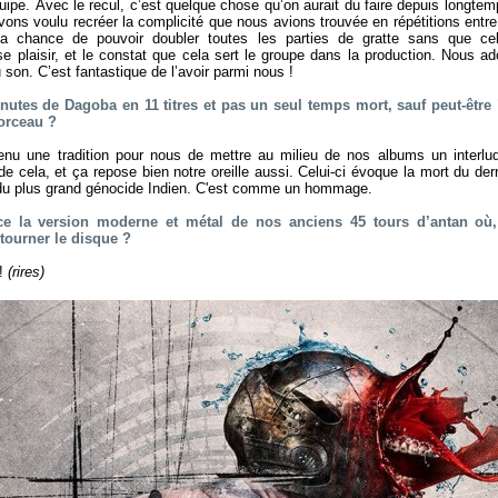
quipe. Avec le recul, c’est quelque chose qu’on aurait du faire depuis longtem
ons voulu recréer la complicité que nous avions trouvée en répétitions entre
 la chance de pouvoir doubler toutes les parties de gratte sans que cel
 plaisir, et le constat que cela sert le groupe dans la production. Nous ad
 son. C’est fantastique de l’avoir parmi nous !
inutes de Dagoba en 11 titres et pas un seul temps mort, sauf peut-être
orceau ?
nu une tradition pour nous de mettre au milieu de nos albums un interlu
cela, et ça repose bien notre oreille aussi. Celui-ci évoque la mort du dern
n du plus grand génocide Indien. C'est comme un hommage.
-ce la version moderne et métal de nos anciens 45 tours d’antan où,
retourner le disque ?
 !
(rires)