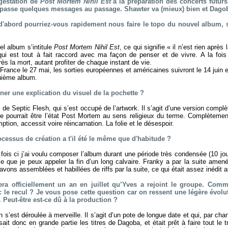
 gestation de
Post Mortem Nihil Est
à la préparation des concerts futurs
et passe quelques messages au passage. Shawter va (mieux) bien et Dago
 d'abord pourriez-vous rapidement nous faire le topo du nouvel albu
l album s’intitule
Post Mortem Nihil Est
, ce qui signifie « il n’est rien après 
qui est tout à fait raccord avec ma façon de penser et de vivre. A la fois n
près la mort, autant profiter de chaque instant de vie.
France le 27 mai, les sorties européennes et américaines suivront le 14 juin et
quième album.
ner une explication du visuel de la pochette ?
 de Septic Flesh, qui s’est occupé de l’artwork. Il s’agit d’une version complè
e pourrait être l’état Post Mortem au sens religieux du terme. Complètemen
ption, accessit voire réincarnation. La folie et le désespoir.
ocessus de création a t'il été le même que d'habitude ?
fois ci j’ai voulu composer l’album durant une période très condensée (10 jou
 que je peux appeler la fin d’un long calvaire. Franky a par la suite ame
vons assemblées et habillées de riffs par la suite, ce qui était assez inédit 
era officiellement un an en juillet qu’Yves a rejoint le groupe. Com
c le recul ? Je vous pose cette question car on ressent une légère évol
. Peut-être est-ce dû à la production ?
n s’est déroulée à merveille. Il s’agit d’un pote de longue date et qui, par ch
ait donc en grande partie les titres de Dagoba, et était prêt à faire tout le 