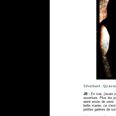
Silverbard : Qu'as-t
JB :
En vrai, j'avais
ouverture. Plus les j
aient envie de venir.
belle marée, ce n'es
petites galères de son