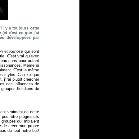
'il y a toujours cette
et c'est ce que j'ai
tés développées par
on
et
Kénôse
qui sont
le. C'est vrai qu'avec
bleau sans pour autant
s dissonances. Même si
aiment. C'est la même
s styles. Ca explique
j'irai plutôt chercher
es des influences de
groupes floridiens de
vient vraiment de cette
 peut-être progressifs
s groupes qui mixaient
ie de créer mon propre
pas du tout notre but!