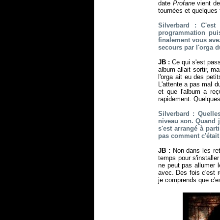
date
Profane
vient de
tournées et quelques f
Silverbard : C'est 
programmation puis
finalement vous ave
secours par l'orga d
JB :
Ce qui s'est pass
album allait sortir, m
l'orga ait eu des pet
L'attente a pas mal d
et que l'album a reç
rapidement. Quelques j
Silverbard : Quell
niveau son. Quand je
s'est arrangé à part
pas comment c'était 
JB :
Non dans les reto
temps pour s'installe
ne peut pas allumer l
avec. Des fois c'est 
je comprends que c'e