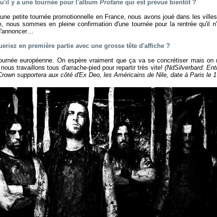
qu'il y a une tournée pour l'album
Profane
qui est prévue bientôt ?
 une petite tournée promotionnelle en France, nous avons joué dans les villes
nous sommes en pleine confirmation d'une tournée pour la rentrée qu'il n
d'annoncer…
ueriez en première partie avec une grosse tête d'affiche ?
ournée européenne. On espère vraiment que ça va se concrétiser mais on n
, nous travaillons tous d'arrache-pied pour repartir très vite!
(NdSilverbard: Ent
rown supportera aux côté d'Ex Deo, les Américains de Nile, date à Paris le 