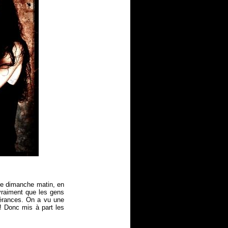
 le dimanche matin, en
 vraiment que les gens
spérances. On a vu une
! Donc mis à part les