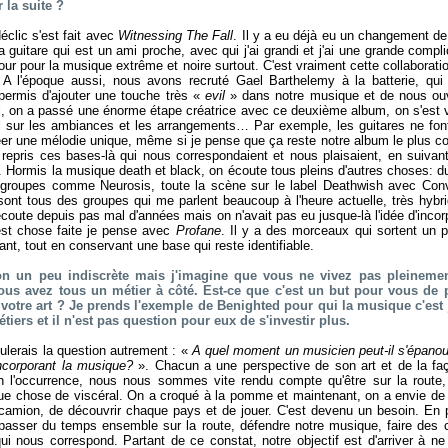
 la suite ?
clic s'est fait avec
Witnessing The Fall
. Il y a eu déjà eu un changement de 
a guitare qui est un ami proche, avec qui j'ai grandi et j'ai une grande comp
r pour la musique extrême et noire surtout. C'est vraiment cette collaborat
. A l'époque aussi, nous avons recruté Gael Barthelemy à la batterie, qui
 permis d'ajouter une touche très «
evil
» dans notre musique et de nous ouv
, on a passé une énorme étape créatrice avec ce deuxième album, on s'est vra
il sur les ambiances et les arrangements… Par exemple, les guitares ne fon
r une mélodie unique, même si je pense que ça reste notre album le plus co
repris ces bases-là qui nous correspondaient et nous plaisaient, en suivan
e. Hormis la musique death et black, on écoute tous pleins d'autres choses: 
groupes comme Neurosis, toute la scène sur le label Deathwish avec Conv
nt tous des groupes qui me parlent beaucoup à l'heure actuelle, très hybri
écoute depuis pas mal d'années mais on n'avait pas eu jusque-là l'idée d'incor
est chose faite je pense avec
Profane
. Il y a des morceaux qui sortent un 
ant, tout en conservant une base qui reste identifiable.
ion un peu indiscrète mais j'imagine que vous ne vivez pas pleineme
ous avez tous un métier à côté. Est-ce que c'est un but pour vous de 
votre art ? Je prends l'exemple de Benighted pour qui la musique c'est j
tiers et il n'est pas question pour eux de s'investir plus.
mulerais la question autrement : «
A quel moment un musicien peut-il s'épanou
incorporant la musique?
». Chacun a une perspective de son art et de la faç
 l'occurrence, nous nous sommes vite rendu compte qu'être sur la route,
que chose de viscéral. On a croqué à la pomme et maintenant, on a envie de
 camion, de découvrir chaque pays et de jouer. C'est devenu un besoin. En p
asser du temps ensemble sur la route, défendre notre musique, faire des co
i nous correspond. Partant de ce constat, notre objectif est d'arriver à ne