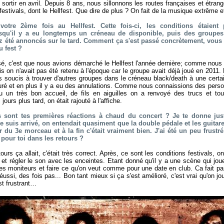
 sortir en avril. Depuis 8 ans, nous sillonnons les routes françaises et étra
estivals, dont le Hellfest. Que dire de plus ? On fait de la musique extrême et
votre 2ème fois au Hellfest. Cette fois-ci, les conditions étaient 
qu'il y a eu longtemps un créneau de disponible, puis des groupes 
z été annoncés sur le tard. Comment ça s'est passé concrètement, vous 
u fest ?
é, c'est que nous avions démarché le Hellfest l'année dernière; comme nous
ais on n'avait pas été retenu à l'époque car le groupe avait déjà joué en 2011.
its soucis à trouver d'autres groupes dans le créneau black/death à une certain
uré et en plus il y a eu des annulations. Comme nous connaissions des personn
u un très bon accueil, de fils en aiguilles on a renvoyé des trucs et tout 
ours plus tard, on était rajouté à l'affiche.
es sont tes premières réactions à chaud du concert ? Je te donne ju
 suis arrivé, on entendait quasiment que la double pédale et les guitar
ir du 3e morceau et à la fin c'était vraiment bien. J'ai été un peu frustr
pour toi dans les retours ?
urs ça allait, c'était très correct. Après, ce sont les conditions festivals, 
r et régler le son avec les enceintes. Etant donné qu'il y a une scène qui 
es moniteurs et faire ce qu'on veut comme pour une date en club. Ca fait parti 
réussi, des fois pas... Bon tant mieux si ça s'est amélioré, c'est vrai qu'on 
st frustrant…