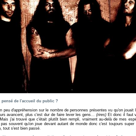
u pensé de l'accueil du public ?
 un peu d'appréhension sur le nombre de personnes présentes vu qu'on jouait
ours avancent, plus c'est dur de faire lever les gens…
(rires)
Et donc il faut
 Mais j'ai trouvé que c'était plutôt bien rempli, vraiment au-delà de mes e
t pas souvent qu'on joue devant autant de monde donc c'est toujours super 
, tout s'est bien passé.