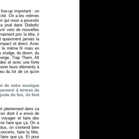
line-up important : on
licité. On a les mêmes
ion qui nous a poussés
 a joué dans Diabolic
rir vers de nouvelles
iment pris la tête, il
t quasiment jamais la
mpact et direct. Avec
t le même fil mais en
du sludge, du doom, du
erge, Trap Them, All
des et avec une forte
porer leurs éléments à
peu du lot de ce qu'on
nt de votre musique
parvenir à termes de
uste du fun, ils font
ir pleinement dans sa
on dont il a envie de
 voyager et faire des
 ne faire que ça. On a
lus, on s'entend bien
ncerts, faire la fête,
 faire que ça. Et pour