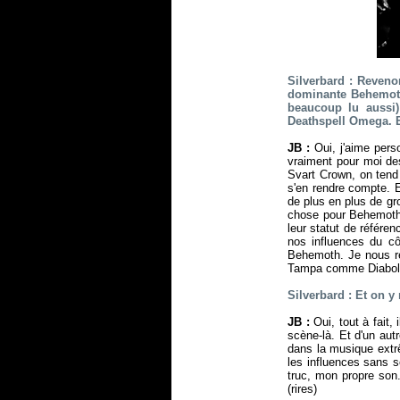
Silverbard : Reven
dominante Behemoth 
beaucoup lu aussi)
Deathspell Omega. E
JB :
Oui, j'aime per
vraiment pour moi des
Svart Crown, on tend 
s'en rendre compte. E
de plus en plus de g
chose pour Behemoth 
leur statut de référe
nos influences du c
Behemoth. Je nous re
Tampa comme Diaboli
Silverbard : Et on y
JB :
Oui, tout à fait, 
scène-là. Et d'un aut
dans la musique extrê
les influences sans s
truc, mon propre son.
(rires)