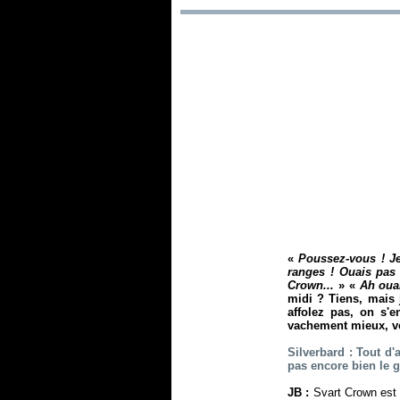
«
Poussez-vous ! Je
ranges ! Ouais pas 
Crown...
» «
Ah oua
midi ? Tiens, mais 
affolez pas, on s'
vachement mieux, vou
Silverbard : Tout d'
pas encore bien le 
JB :
Svart Crown est u