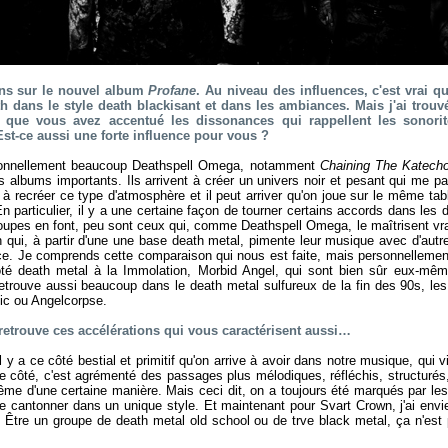
ons sur le nouvel album
Profane
. Au niveau des influences, c'est vrai qu
dans le style death blackisant et dans les ambiances. Mais j'ai trouvé (
 que vous avez accentué les dissonances qui rappellent les sonori
st-ce aussi une forte influence pour vous ?
sonnellement beaucoup Deathspell Omega, notamment
Chaining The Katech
 albums importants. Ils arrivent à créer un univers noir et pesant qui me par
à recréer ce type d'atmosphère et il peut arriver qu'on joue sur le même ta
n particulier, il y a une certaine façon de tourner certains accords dans le
roupes en font, peu sont ceux qui, comme Deathspell Omega, le maîtrisent vr
qui, à partir d'une une base death metal, pimente leur musique avec d'autre
nce. Je comprends cette comparaison qui nous est faite, mais personnellement, 
ôté death metal à la Immolation, Morbid Angel, qui sont bien sûr eux-mêm
trouve aussi beaucoup dans le death metal sulfureux de la fin des 90s, les 
c ou Angelcorpse.
 retrouve ces accélérations qui vous caractérisent aussi…
il y a ce côté bestial et primitif qu'on arrive à avoir dans notre musique, qui 
re côté, c'est agrémenté des passages plus mélodiques, réfléchis, structurés,
me d'une certaine manière. Mais ceci dit, on a toujours été marqués par le
e cantonner dans un unique style. Et maintenant pour Svart Crown, j'ai env
 Être un groupe de death metal old school ou de trve black metal, ça n'est 