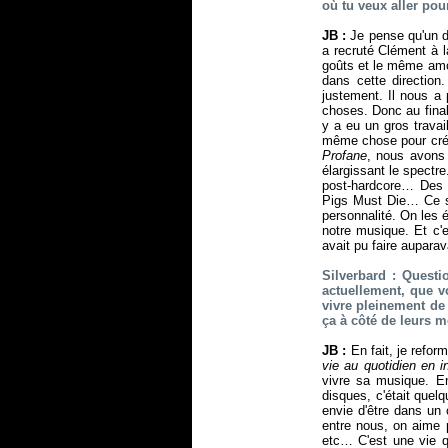
où tu veux aller pour
JB :
Je pense qu'un dé
a recruté Clément à l
goûts et le même amou
dans cette direction
justement. Il nous a
choses. Donc au final
y a eu un gros trava
même chose pour crée
Profane
, nous avons 
élargissant le spectr
post-hardcore… Des 
Pigs Must Die… Ce so
personnalité. On les 
notre musique. Et c'
avait pu faire auparav
Silverbard : Quest
actuellement, que v
vivre pleinement de 
ça à côté de leurs mé
JB :
En fait, je refor
vie au quotidien en 
vivre sa musique. En
disques, c'était quel
envie d'être dans un
entre nous, on aime p
etc… C'est une vie qu