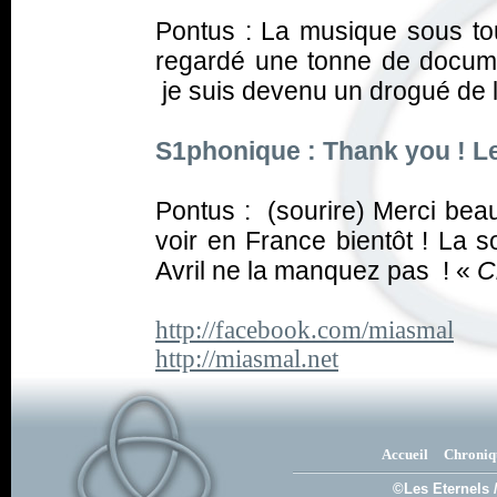
Pontus : La musique sous tou
regardé une tonne de docume
je suis devenu un drogué de l'
S1phonique : Thank you ! L
Pontus : (sourire) Merci beau
voir en France bientôt ! La s
Avril ne la manquez pas ! «
C
http://facebook.com/miasmal
http://miasmal.net
Accueil
Chroniq
©Les Eternels 