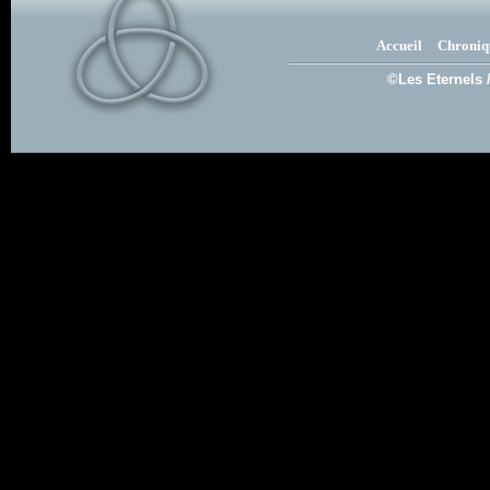
Accueil
Chroniq
©Les Eternels 