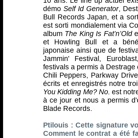
10 ans. Le line up actuel ex
démo
Self Id Generator
, Des
Bull Records Japan, et a so
est sorti mondialement via 
album
The King Is Fat’n’Old
e
et Howling Bull et a béné
japonaise ainsi que de festi
Jammin' Festival, Euroblast
festivals a permis à Destrage
Chili Peppers, Parkway Driv
écrits et enregistrés notre tro
You Kidding Me? No.
est notr
à ce jour et nous a permis d'
Blade Records.
Ptilouis : Cette signature 
Comment le contrat a été fa