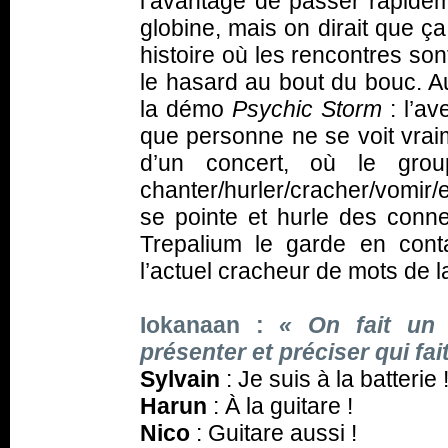
l’avantage de passer rapidem
globine, mais on dirait que ça
histoire où les rencontres son
le hasard au bout du bouc. Au
la démo
Psychic Storm
: l’av
que personne ne se voit vraim
d’un concert, où le gro
chanter/hurler/cracher/vomir/
se pointe et hurle des conn
Trepalium le garde en cont
l’actuel cracheur de mots de l
I
okanaan
:
«
On fait un 
présenter et préciser qui fai
Sylvain
: Je suis à la batterie 
Harun
: À la guitare !
Nico
: Guitare aussi !