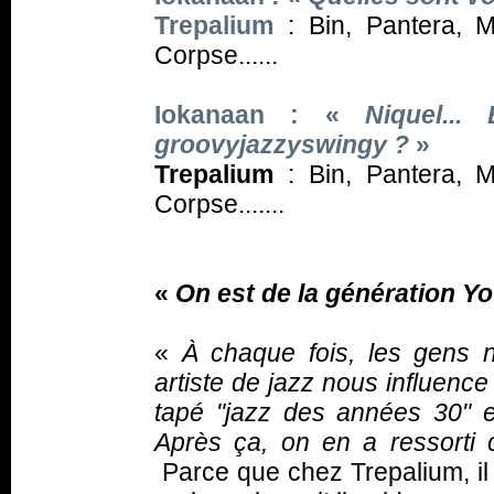
Trepalium
: Bin, Pantera,
Corpse......
Iokanaan
: «
Niquel...
groovyjazzyswingy ?
»
Trepalium
: Bin, Pantera,
Corpse.......
«
On est de la génération
Yo
«
À chaque fois, les gens
artiste de jazz nous influence
tapé "jazz des années 30" 
Après ça, on en a ressorti 
Parce que chez Trepalium, il 