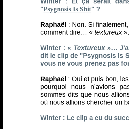
Winter : Et ça serait dan
"
" ?
Psygnosis Is Shit
Raphaël
: Non. Si finalement
comment dire… «
textureux
»
Winter : «
Textureux
»… J’a
dit le clip de "Psygnosis Is 
vous ne vous prenez pas fo
Raphaël
: Oui et puis bon, l
pourquoi nous n’avions pa
sommes dits que nous allions 
où nous allions chercher un ba
Winter : Le clip a eu du suc