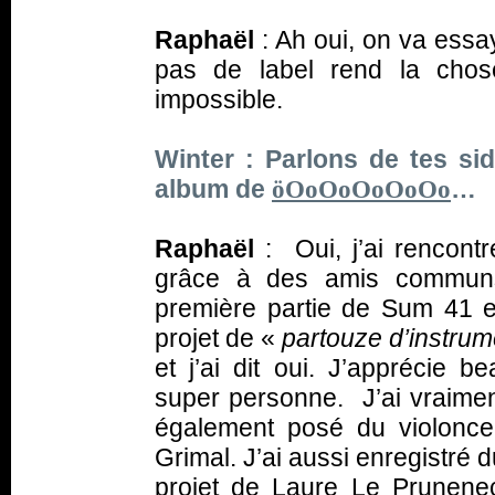
Raphaël
: Ah oui, on va essa
pas de label rend la chos
impossible.
Winter : Parlons de tes sid
album de
…
öOoOoOoOoOo
Raphaël
: Oui, j’ai rencont
grâce à des amis communs 
première partie de Sum 41 
projet de «
partouze d’instru
et j’ai dit oui. J’apprécie 
super personne. J’ai vraiment
également posé du violoncel
Grimal. J’ai aussi enregistré d
projet de Laure Le Prunenec