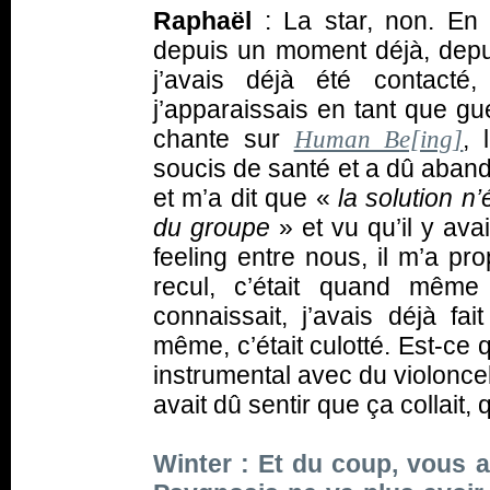
Raphaël
: La star, non. En
depuis un moment déjà, dep
j’avais déjà été contacté
j’apparaissais en tant que gu
chante sur
, 
Human Be[ing]
soucis de santé et a dû aban
et m’a dit que «
la solution n’
du groupe
» et vu qu’il y ava
feeling entre nous, il m’a pr
recul, c’était quand mêm
connaissait, j’avais déjà f
même, c’était culotté. Est-ce 
instrumental avec du violonce
avait dû sentir que ça collai
Winter : Et du coup, vous a