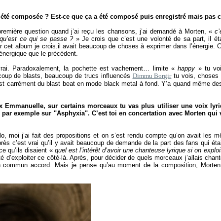
 été composée ? Est-ce que ça a été composé puis enregistré mais pas c
remière question quand j’ai reçu les chansons, j’ai demandé à Morten, «
c’
, qu’est ce qui se passe ?
» Je crois que c’est une volonté de sa part, il é
ur cet album je crois.il avait beaucoup de choses à exprimer dans l’énergie. 
énergique que le précédent.
vrai. Paradoxalement, la pochette est vachement… limite «
happy
» tu vo
oup de blasts, beaucoup de trucs influencés
Dimmu Borgir
tu vois, choses q
’est carrément du blast beat en mode black metal à fond. Y’a quand même des
ix Emmanuelle, sur certains morceaux tu vas plus utiliser une voix lyriq
, par exemple sur "Asphyxia". C’est toi en concertation avec Morten qui 
olo, moi j’ai fait des propositions et on s’est rendu compte qu’on avait les 
s c’est vrai qu’il y avait beaucoup de demande de la part des fans qui éta
ce qu’ils disaient «
quel est l’intérêt d’avoir une chanteuse lyrique si on exploi
té d’exploiter ce côté-là. Après, pour décider de quels morceaux j’allais chan
’un commun accord. Mais je pense qu’au moment de la composition, Morten 