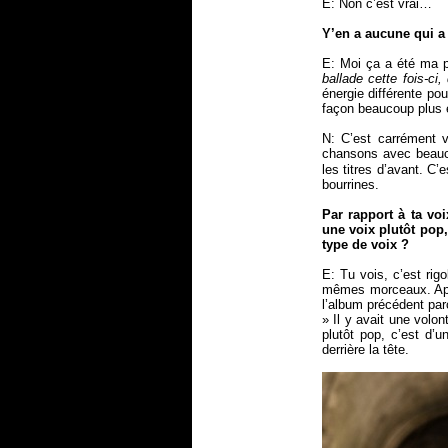
E: Non c’est vrai…
Y’en a aucune qui a
E: Moi ça a été ma p
ballade cette fois-ci
énergie différente po
façon beaucoup plus 
N: C’est carrément 
chansons avec beauc
les titres d’avant. C
bourrines.
Par rapport à ta vo
une voix plutôt pop
type de voix ?
E: Tu vois, c’est rig
mêmes morceaux. Aprè
l’album précédent par
» Il y avait une volon
plutôt pop, c’est d
derrière la tête.