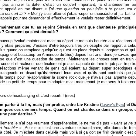
t pas annuler la date, c’était un concert important, la chanteuse ne po
ont appelé en me disant «
j’ai une question un peu folle à te poser, est
 ce concert-là ?
» Moi j’y suis allée et j’étais super enthousiaste et j’ai fait 
 rappelé pour me demander si effectivement je voulais rester définitivement.
 maintenant que tu as rejoint Sirenia en tant que chanteuse principa
 ? Comment ça s’est déroulé ?
aucoup évolué maintenant mais au départ je me suis heurtée aux réactions d
m’y étais préparée. J’essaie d’être toujours très philosophe par rapport à cela
 plus quand on remplace quelqu’un qui est en place depuis si longtemps et qu
Espagne et beaucoup en Amérique du Sud) depuis huit ans, donc je savais que ç
se que c’est une question de temps. Maintenant les choses sont en train
concert et réalisent que finalement je suis capable de faire le job pas trop tr
 réactions même venant de gens qui étaient au départ super sceptiques e
ageants en disant qu’ils révisent leurs avis et qu’ils sont contents que j’aie
du temps pour ré-apprivoiser la scène rock que je n’avais pas arpenté de
ndé un petit de temps pour m’adapter mais maintenant je me sens à trois ce
ours de headbanging et c’est reparti ! (rires)
 parler à la fin, mais j’en profite, entre Liv Kristine (
Leave's Eyes
) et D
miques ces derniers temps. Quand on est chanteuse dans un groupe, 
 une peur derrière ?
llement je n’ai pas vraiment d’appréhension, je ne me dis pas «
tiens je ne
 à trembler
». Pour moi c’est une aventure extraordinaire, elle durera le temp
s à côté. Je m’éclate dans celui-là mais voilà si ça doit se finir demain c’est