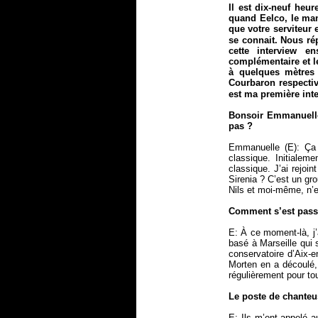
Il est dix-neuf heu
quand Eelco, le man
que votre serviteur
se connait. Nous ré
cette interview 
complémentaire et l
à quelques mètres 
Courbaron respectiv
est ma première inte
Bonsoir Emmanuelle,
pas ?
Emmanuelle (E): Ça 
classique. Initialem
classique. J’ai rejoi
Sirenia ? C’est un gr
Nils et moi-même, n’e
Comment s’est passé
E: À ce moment-là, j’
basé à Marseille qui 
conservatoire d’Aix-
Morten en a découlé, 
régulièrement pour to
Le poste de chanteu
E: Ils m’ont appelé 