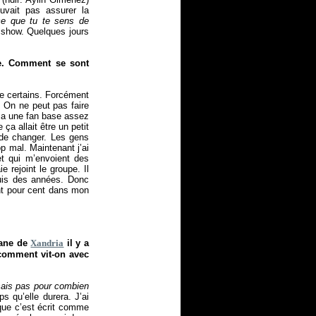
uvait pas assurer la
 ce que tu te sens de
le show. Quelques jours
le. Comment se sont
e certains. Forcément
. On ne peut pas faire
i a une fan base assez
a allait être un petit
 de changer. Les gens
op mal. Maintenant j’ai
t qui m’envoient des
 rejoint le groupe. Il
puis des années. Donc
nt pour cent dans mon
iane de
Xandria
il y a
comment vit-on avec
 sais pas pour combien
s qu’elle durera. J’ai
 que c’est écrit comme