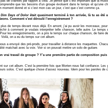
s pas de craintes par rapport à cela. Je pense que c’est important que la mus
omprendre que les besoins d’un groupe évoluent dans le temps et qu’une c
un moment donné et si c’est mon cas un jour, c’est que c’est comme ça.
e
Dim Days of Dolor
était quasiment terminé à ton arrivée, là tu as été 
Aeons
. Comment s’est déroulé l’enregistrement ?
plus de temps devant nous déjà. En amont, j’ai pu avoir les morceaux, pour
fléchir à comment je voulais interpréter telle chanson, telle autre. Le temps 
 Pour les enregistrements, on a pris le temps sur chaque chanson, de faire des
. Voilà, on a eu du temps sur cet album.
l nous a envoyé des pré-prods, pour travailler à distance les maquettes. Chacun
nalité matchait avec la voix. Voir si on pouvait mettre un solo de guitare.
un vrai travail de groupe ? Y’a une première partie de composition puis 
nt sur cet album. C’est la première fois que Morten nous fait confiance. Les g
leurs solos. C’est quelque chose d’assez nouveau. Idem pour les paroles de 