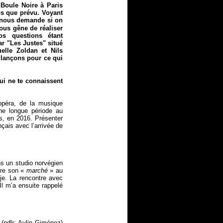
 Boule Noire à Paris
ps que prévu. Voyant
l nous demande si on
ous gêne de réaliser
s questions étant
r "Les Justes" situé
elle Zoldan et Nils
 lançons pour ce qui
ui ne te connaissent
opéra, de la musique
une longue période au
ns, en 2016. Présenter
çais avec l’arrivée de
ns un studio norvégien
aire son «
marché
» au
je. La rencontre avec
Il m’a ensuite rappelé
(ndlr: Aylin Giménez)