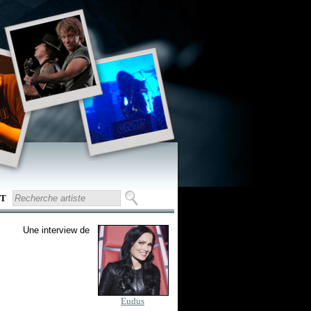
T
Une interview de
Eudus