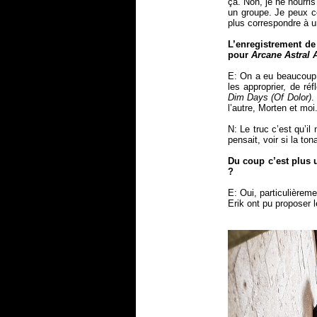
ça. Non, je ne nourri
un groupe. Je peux c
plus correspondre à 
L’enregistrement d
pour
Arcane Astral 
E: On a eu beaucoup 
les approprier, de ré
Dim Days
(Of Dolor)
.
l’autre, Morten et moi
N: Le truc c’est qu’i
pensait, voir si la to
Du coup c’est plus 
?
E: Oui, particulièreme
Erik ont pu proposer 