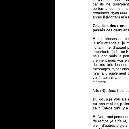
car ils ne pouvaien
performance. Ils m’
remplacer Aylin pour
après il (Morten) m’a
Cela fait deux ans
passés ces deux ans
E: Les choses ont be
je m’y attendais, je 
l’unanimité, d’autant
importante (ndlr: en 
peu long mais je pen
viennent nous voir en 
de très très bonnes
messages hyper encour
m’a fallu également 
voilà, cela m’a dema
élément.
Nils (N): Deux-trois c
Du coup je voulais en
eu pas mal de polé
ça ? Est-ce qu’il y a
E: Non, moi personne
de temps je suis là,
plein d’autres projet