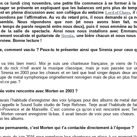
res ce lundi cinq novembre, une petite file commence à se former à la
ager se présente en expliquant que les balances ont pris plus de tem
 est en pleine discussion avec son collègue du webzine
Lord of Chaos
, i
pondons par l'affirmative. Au vu du retard pris, il nous demande si ça n
ensemble. Nous répondons que non (et nous avons bien fait, no
e temps de parole respecté entre nous deux), puis il nous emmène au ba
de la salle de spectacle. Ainsi nous nous installons avec Emmanu
ement vocaliste et guitariste de
Sirenia
, une bière chacun et nous nous
rview. Bonne lecture !
 comment vas-tu ? Peux-tu te présenter ainsi que Sirenia pour ceux q
va très bien merci. Moi je suis une chanteuse française, je viens de l’
ent du rock n’roll avant la musique classique, mais je suis passée sur 
nt Sirenia en 2003 pour les chœurs et en tant que lead singer depuis deux a
oupe de metal symphonique originellement norvégien mais de plus en plus fran
st-ce pas ?
e votre rencontre avec Morten en 2003 ?
avais l’habitude d’enregistrer des voix lyriques pour des albums de metal da
s’appelle le Sound Suite studio de Terje Refsnes. Terje avait l’habitude de f
en-Provence et de Marseille. C’est comme ça qu’on s’est rencontré avec Ter
Morten venant enregistrer là-bas, il avait besoin de voix pour ses chœurs. 
us les albums.
se permanente, c’est Morten qui t’a contactée directement à l’époque ?
au mois de juin 2016 pour remplacer leur chanteuse en place à ce moment-là 