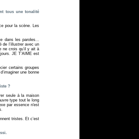
nt tous une tonalité
ace pour la scène. Les
e dans les paroles...
de l’illustrer avec un
ne crois qu’il y ait à
 jours. JE T’AIME est
écier certains groupes
e d’imaginer une bonne
iste ?
rer seule à la maison
uvre type tout le long
exe par essence n'est
s.
nnent tristes. Et c’est
ssi.