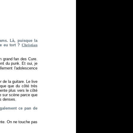
ams. Là, puisque la
je eu tort ?
Christian
 un grand fan des Cure.
nt du punk. Et oui, je
llement l'adolescence
 de la guitare. Le live
nique que du côté très
iente plus vers le côté
ge sur scène parce que
us denses.
également ce pan de
onte. On ne touche pas