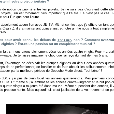
ste-t-il votre projet prioritaire ?
as de notion de priorité entre les projets. Je ne sais pas d’où vient cette id
s projets, l’un est forcément plus important que l’autre. Ce n’est pas le cas. 
e pour l’un que pour l’autre.
a absolument aucun lien avec JE T'AIME, si ce n'est que j'y officie en tant qu
a Crazy Z. il y a maintenant quinze ans, et notre amitié nous a tout simplemen
T'AIME.
nes pour avoir connu les débuts de
The Cure
, non ? Comment avez-vou
 eighties ? Est-ce une passion ou un complément musical ?
en fait si, nous avons pleinement vécu les années quatre-vingts. Pour ma part 
w-wave. Je te laisse imaginer le choc que j'ai reçu du haut de mes 5 ans.
rt, l’avantage de découvrir les groupes eighties au début des années quatre-v
mps de se perfectionner, se bonifier et de faire aboutir les balbutiements inh
taquer par la meilleure période de Depeche Mode direct. Tout bénef' !
dBOY j’ai pris de plein fouet les années quatre-vingts. Mes premiers concer
 Cure. Et même si j’ai embrassé les années quatre-vingtèdix et la brit pop q
 quatre-vingts a toujours été dans ma vie. Même si pendant des années, il 
is presque honte. Mais aujourd’hui, c’est jubilatoire de la voir revenir et de po