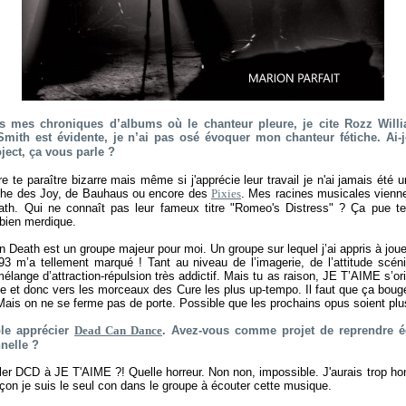
es mes chroniques d’albums où le chanteur pleure, je cite Rozz Willi
Smith est évidente, je n’ai pas osé évoquer mon chanteur fétiche. Ai-
ect, ça vous parle ?
re te paraître bizarre mais même si j'apprécie leur travail je n'ai jamais été
che des Joy, de Bauhaus ou encore des
Pixies
. Mes racines musicales vienne
ath. Qui ne connaît pas leur fameux titre "Romeo's Distress" ? Ça pue te
bien merdique.
an Death est un groupe majeur pour moi. Un groupe sur lequel j’ai appris à jouer
993 m’a tellement marqué ! Tant au niveau de l’imagerie, de l’attitude scé
élange d’attraction-répulsion très addictif. Mais tu as raison, JE T’AIME s’or
e et donc vers les morceaux des Cure les plus up-tempo. Il faut que ça bou
Mais on ne se ferme pas de porte. Possible que les prochains opus soient pl
le apprécier
Dead Can Dance
. Avez-vous comme projet de reprendre 
nelle ?
er DCD à JE T'AIME ?! Quelle horreur. Non non, impossible. J'aurais trop h
çon je suis le seul con dans le groupe à écouter cette musique.