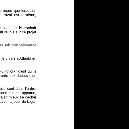
ée reçue que lorsqu’on
Le travail est le même,
e bassiste. Herrschaft
t réunis sur ce projet
s fait connaissance
je vivais à Atlanta en
ingt-dix, c’est qu’ils
érents aux débuts d’un
ts sont dans l’ordre:
uand elle est apparue,
valait mieux se cacher
uvoir la jouer de façon