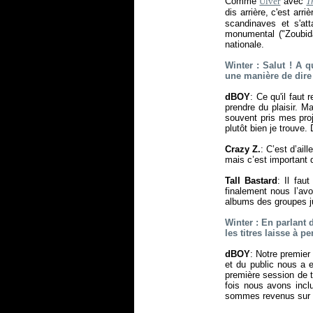
Comme
Ulver
avec
T
dis arrière, c'est arriè
scandinaves et s'att
monumental ("Zoubid
nationale.
Winter : Salut ! A qu
une manière de dire
dBOY
: Ce qu'il faut 
prendre du plaisir. M
souvent pris mes proj
plutôt bien je trouve. 
Crazy Z.
: C’est d’ail
mais c’est important 
Tall Bastard
: Il fau
finalement nous l’av
albums des groupes ju
Winter : En parlant 
les titres laisse à 
dBOY
: Notre premier 
et du public nous a 
première session de t
fois nous avons inclu
sommes revenus sur P