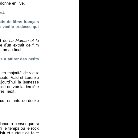
donne en live.
st.
its de films français
vieille tristesse qui
it de
La Maman et la
e d'un extrait de film
tan au final.
à attirer des petits
 en majorité de vieux
apote, Vald et Lorenzo
jourd'hui la jeunesse
nce de voir la dernière
ré, next.
eurs enfants de douze
dance à penser que si
ni le temps où le rock
sir et surtout de faire