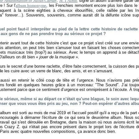
he Assassination of Julius Caesar
,
JE T'AIME
signe un album d'arrière garde de
re ! Sur l'
album homonyme
, les Frenchies remontent encore plus loin dans l
aquent à la scène eighties à cheveux ébouriffés, celle raillée par les 
a" forever…). Souvenirs, souvenirs, comme aurait dit la défunte icône su
el point faut-il interpréter au pied de la lettre cette histoire de raclett
 aux gens de ne pas prendre trop au sérieux ce projet ?
retenir avant tout de cette histoire c'est que ce projet s'est créé sur une envi
ais attention, on peut très bien s'amuser tout en faisant les choses correctem
ets musicaux très (trop?) au sérieux. Avec le temps on apprend à se détach
D'ailleurs on dit bien «
jouer de la musique
».
leurs le secret d’une bonne raclette, d’être faite correctement, la cuisson des p
de les cuire avec un verre de blanc, des amis, et en s’amusant.
t aussi en retenir le côté coup de tête et l’urgence. Nous n’avions pas p
ons fondé en quelques heures grâce à un morceau: "The Sound". J’ai toujo
stement parce que ce sentiment d’urgence est omniprésent à l’écoute. À trop 
de sérieux, même si au départ ce n’était qu’une blague, le soin avec leq
penser que vous vous êtes pris au jeu, non ? Peut-on espérer d’autres al
album est sorti au mois de mai 2019 et l'accueil positif qu'il a reçu de la part
encouragés à démarrer l'écriture de ce qui sera le deuxième album. Nous sor
ravail qui s'est déroulée en Bretagne, dans la maison où nous avions écrit l
s Crazy Z. qui n'était pas encore présent dans le projet lors de l'écriture
aris avec quatre nouvelles compositions, ça avance donc bien.