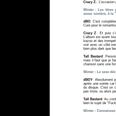
Crazy Z.
: L’occasion 
Winter : Les titres
assez sombre, à la "
dBO
: C'est complète
Cure pour le romantism
Crazy Z
.: Et puis c
L’album est avant tou
kazoo et des trompett
voir avec un côté me
bien plus dark que be
Tall Bastard
: Person
mais il faut que je f
chanson sans une for
Winter : Le sexe décr
dBOY
: Absolument p
après une soirée car 
du disque. C'est un 
pas triste, ou alors p
Tall Bastard
: Au cont
bien le sujet de "Fuc
Winter : Connaisse