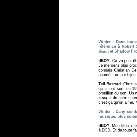
Winter : Dans tout
référence à Robert 
Death
et Shadow Proj
dBOY
: Ça va peut-êt
Je me sens plus pro
connais Christian De
paumée, un pur bijou 
Tall Bastard
: Christi
qu’ils ont sorti en 1
brouillon du son. Un m
«
pop
» de notre scèn
c’est ça qu’on aime. 
Winter : Dany semb
musique, plus solen
dBOY
: Mon Dieu, mêl
à DCD. Et de toute fa