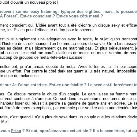
plutôt d’ouvrir un nouveau projet !
 peuvent sonner easy listening, typique des eighties, mais ils possède
A Forest". Est-ce conscient ? Est-ce votre côté metal ?
ment conscient oui. L'idée avant tout a été d'écrire un disque sexy et effic
e, les Pixies pour l’efficacité et Joy pour la noirceur.
’est plus simplement une adéquation avec le texte, le sujet qu’on transport
t l’histoire de la déchéance d’un homme au cours de sa vie. On a bien essayé 
es au début, mais bizarrement ça ne marchait pas. Et plus sérieusement, je 
tal ou non. Le metal me paraît d’ailleurs de moins en moins sombre de nos
aucoup de groupes de metal-fête-à-la-saucisse !
nellement, je n’ai jamais écouté de metal. Avec le temps j’ai fini par appr
asse un effort. Par contre le côté dark est quant à lui très naturel. Impossibl
te dose de mélancolie.
it sur Je t’aime est triste. Est-ce une fatalité ? Le sexe est-il forcément tr
as. Ce disque raconte la chute d'un couple. Le gars laisse sa femme rent
lui veut continuer à s'amuser. On suit donc les aventures nocturnes de ce pa
chanteur loser qui réussit à perdre sa gamine de quatre ans en soirée. Le s
eut-être à de rares exceptions, par exemple pour se dire adieu une dernière foi
raire, c’est quand il n’y a plus de sexe dans un couple que les relations devie
k Me".
z-vous
Priest
? Si oui, appréciez-vous cet artiste ? Il a le sexe triste, lui au