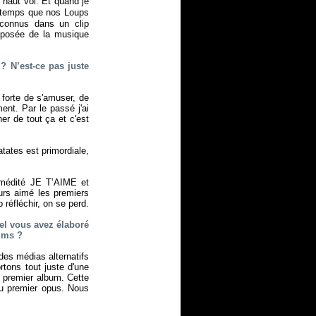
 haut vol. Et quand je
e temps que nos Loups
Inconnus dans un clip
pposée de la musique
e ? N’est-ce pas juste
e forte de s'amuser, de
ent. Par le passé j'ai
er de tout ça et c'est
atates est primordiale,
rémédité JE T’AIME et
urs aimé les premiers
réfléchir, on se perd.
uel vous avez élaboré
bums ?
 des médias alternatifs
tons tout juste d'une
e premier album. Cette
 du premier opus. Nous