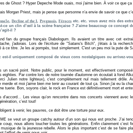
es de Ghost ? Hyper Depeche Mode ouais, moi j'aime bien. À voir ce que ça 
nais Morgan Priest, mais je pense que personne n’a envie de savoir ce que c’e
pno5e
,
Decline of the I
,
Psygnosis
,
Féroces
etc. etc. vous avez mis des extra
-ce un clin d’œil à la scène française ? J’aime beaucoup ce concept de 
’agit-il ?
rand fan du groupe français Diabologum. Ils avaient un titre avec cet extra
che, j'adorais. Lors de l'écriture de "Satans's Bitch", j'étais à la recherch
sé à ce titre. Je les ai pompés, tout simplement. C'est un peu moi la pute de Sa
ic est-il uniquement composé de vieux cons nostalgiques ou arrivez-vous 
s un sacré point. Notre public, pour le moment, est effectivement composé
 eighties. Par contre lors de notre tournée d'automne on écoutait à fond Alk
rci Julien notre lighteux), c'est complètement nul mais tellement drôle. Au
 merde et moi j'aime bien me tenir au courant de tout ça. Sinon j'ai eu la cha
e tuerie. Bon, soyons clair, le rock en France est définitivement mort et enter
as d’accord… Les vieux qu’on rencontre dans nos concerts viennent avec l
énération, c’est tout!
obligent à venir, les pauvres, ce doit être une torture pour eux.
IME se veut un groupe catchy autour d’un son qui nous est proche. J’ai ten
e coup, nous allons toucher toutes les générations. Enfin clairement c’est fi
 musique de la jeunesse rebelle. Alors le plus important c’est de se faire plai
nt l’effort de venir nous voir.