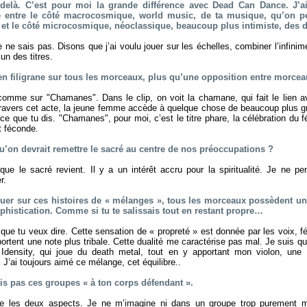
-delà. C’est pour moi la grande différence avec Dead Can Dance. J’a
 entre le côté macrocosmique, world music, de ta musique, qu’on pe
 et le côté microcosmique, néoclassique, beaucoup plus intimiste, des de
e ne sais pas. Disons que j’ai voulu jouer sur les échelles, combiner l’infinimen
un des titres.
 en filigrane sur tous les morceaux, plus qu’une opposition entre morc
 comme sur "Chamanes". Dans le clip, on voit la chamane, qui fait le lien a
travers cet acte, la jeune femme accède à quelque chose de beaucoup plus g
c ce que tu dis. "Chamanes", pour moi, c’est le titre phare, la célébration du 
t féconde.
u’on devrait remettre le sacré au centre de nos préoccupations ?
que le sacré revient. Il y a un intérêt accru pour la spiritualité. Je ne p
r.
uer sur ces histoires de « mélanges », tous les morceaux possèdent un c
ophistication. Comme si tu te salissais tout en restant propre…
que tu veux dire. Cette sensation de « propreté » est donnée par les voix, fé
ortent une note plus tribale. Cette dualité me caractérise pas mal. Je suis
density, qui joue du death metal, tout en y apportant mon violon, une 
 J’ai toujours aimé ce mélange, cet équilibre..
ais pas ces groupes « à ton corps défendant ».
e les deux aspects. Je ne m’imagine ni dans un groupe trop purement met