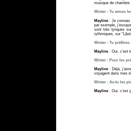
musique de chambre.
Winter : Tu aimes le
Mayline
: Je connais 
par exemple, j’essay
sont très lyriques s
rythmiques, sur "Lặst
Winter : Tu préfères
Mayline
: Oui, c’est l
Winter : Pour les pre
Mayline
: Déjà, j’aim
voyagent dans mes év
Winter : As-tu les pie
Mayline
: Oui, c’est 