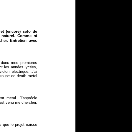
jet (encore) solo de
t naturel. Comme si
her. Entretien avec
on donc mes premières
nt les années lycées,
iolon électrique. J'ai
groupe de death metal
t metal. J’apprécie
 est venu me chercher,
e que le projet naisse