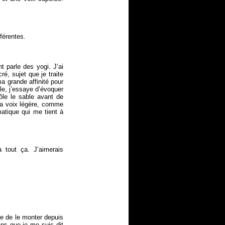
fférentes.
t parle des yogi. J’ai
é, sujet que je traite
 grande affinité pour
le, j’essaye d’évoquer
ôle le sable avant de
la voix légère, comme
matique qui me tient à
à tout ça. J’aimerais
ie de le monter depuis
ans que je me suis dit