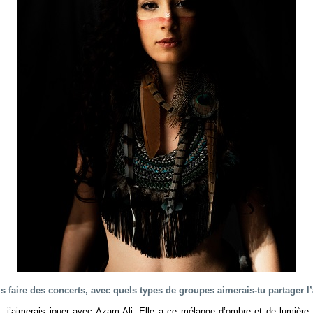
is faire des concerts, avec quels types de groupes aimerais-tu partager l’
, j’aimerais jouer avec Azam Ali. Elle a ce mélange d’ombre et de lumière,