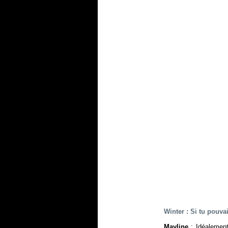
Winter : Si tu pouva
Mayline
: Idéalement