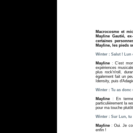
Macrocosme et mic
Mayline Gautié, ex-
certaines personne
Mayline, les pieds su
Winter : Salut ! Lun
Mayline
: C’est mon
expériences musicale
plus rock'n'roll, dur
également fait un pe
Idensity, puis d'Adag
Winter : Tu as donc 
Mayline
: En termes
particulièrement la w
pour ma touche plutô
Winter : Sur Lun, tu
Mayline
: Oui. Je com
enfin !