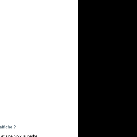
affiche ?
 et une voix superbe.