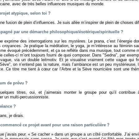
icaine, avec de très belles influences musiques du monde.
projet atypique, selon toi ?
une fusion de plein d’influences. Je suis allée m’inspirer de plein de choses di
mpagné par une démarche philosophique/ésotérique/spirituelle ?
 exprime des interrogations sur les mystères. Le prana, c’est l’énergie don
 croyances. Je pratique la méditation, le yoga, je m’intéresse au féminin sacr
me évoqué précédemment, et ça se reflète dans ma musique, tout comme ma
 de celles-ci m’ont toujours fourni de quoi composer. Dans "Sedna", par exemp
ague, via un double leitmotiv. Et je visualise vraiment cette vague qui fr
"Sève", on n’entend pas la nature, mais l’ambiance est un peu mystérieuse, 
e. Ce titre me tient à cœur car l’Arbre et la Sève nourricière sont une thé
lbum de prévu ?
quelques titres, oui, et j’aimerais monter le groupe pour qu’il contribue 
er un multi-percussionniste.
chéance ?
ns, je dirais.
s commencé ce projet avant pour une raison particulière ?
ue j’avais peur. « Se cacher » dans un groupe a un côté confortable. J’ai env
ais je repoussais sans cesse. Je crois que c’est quand j’ai fêté mes trente 