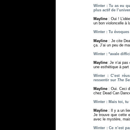
Winter : Tu as eu q
plus actif de l’unive
Mayline
: Oui ! L’idé
un bon violoncelle à 
Winter : Tu évoques
Mayline
: Je cite De
ça. J’ai un peu de ma
Winter : *avale diff
Mayline
: Je n’ai pas 
une esthétique à part
Winter : C’est réu
ressentir sur
The Se
Mayline
: Oui. Ceci 
chez Dead Can Danc
Winter : Mais toi, t
Mayline
: Il y a un li
Je trouve que cette e
avec le mystère, mais 
Winter : Ce n’est pa