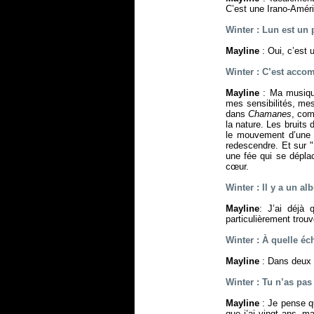
C’est une Irano-Amér
Winter : Lun est un 
Mayline
: Oui, c’est 
Winter : C’est acco
Mayline
: Ma musique
mes sensibilités, mes
dans
Chamanes
, com
la nature. Les bruits
le mouvement d’une v
redescendre. Et sur 
une fée qui se déplac
cœur.
Winter : Il y a un a
Mayline
: J’ai déjà 
particulièrement trouv
Winter : À quelle é
Mayline
: Dans deux a
Winter : Tu n’as pa
Mayline
: Je pense q
que j’ai vingt ans, m