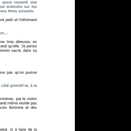
i aussi ressenti une
ut entendre sur les
ux titres suivants.
t petit et l’infiniment
eaux…
vec trois déesses, en
rand qu’elle. Je pense
féminin sacré, dans sa
ense pas qu’on puisse
ôté primitif et, à la
minines, par le violon
 quand même restée pas
voix féminine et des
al, ni à faire de la