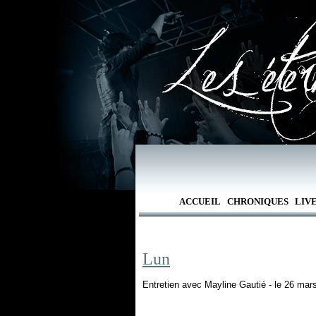
ACCUEIL
CHRONIQUES
LIV
Lun
Entretien avec Mayline Gautié - le 26 mar