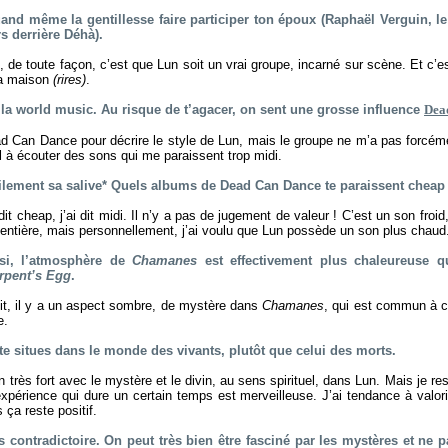
uand même la gentillesse faire participer ton époux (Raphaël Verguin, l
rs derrière Déhà).
e, de toute façon, c’est que Lun soit un vrai groupe, incarné sur scène. Et c’es
la maison
(rires)
.
 la world music. Au risque de t’agacer, on sent une grosse influence
Dea
ad Can Dance pour décrire le style de Lun, mais le groupe ne m’a pas forcém
l à écouter des sons qui me paraissent trop midi.
icilement sa salive* Quels albums de Dead Can Dance te paraissent cheap
dit cheap, j’ai dit midi. Il n’y a pas de jugement de valeur ! C’est un son froid
 entière, mais personnellement, j’ai voulu que Lun possède un son plus chaud
ssi, l’atmosphère de
Chamanes
est effectivement plus chaleureuse q
rpent’s Egg
.
dit, il y a un aspect sombre, de mystère dans
Chamanes
, qui est commun à c
e.
u te situes dans le monde des vivants, plutôt que celui des morts.
en très fort avec le mystère et le divin, au sens spirituel, dans Lun. Mais je res
xpérience qui dure un certain temps est merveilleuse. J’ai tendance à valoris
ça reste positif.
s contradictoire. On peut très bien être fasciné par les mystères et ne p