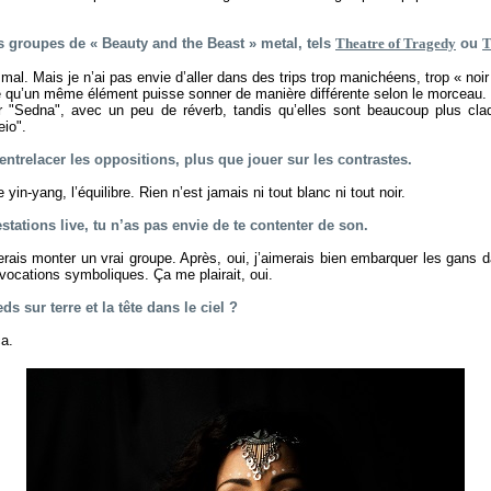
s groupes de « Beauty and the Beast » metal, tels
Theatre of Tragedy
ou
T
mal. Mais je n’ai pas envie d’aller dans des trips trop manichéens, trop « noi
e qu’un même élément puisse sonner de manière différente selon le morceau. 
ur "Sedna", avec un peu de réverb, tandis qu’elles sont beaucoup plus cl
eio".
 entrelacer les oppositions, plus que jouer sur les contrastes.
e yin-yang, l’équilibre. Rien n’est jamais ni tout blanc ni tout noir.
stations live, tu n’as pas envie de te contenter de son.
erais monter un vrai groupe. Après, oui, j’aimerais bien embarquer les gans d
ocations symboliques. Ça me plairait, oui.
ds sur terre et la tête dans le ciel ?
ça.