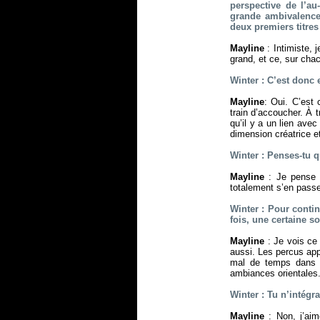
perspective de l’au
grande ambivalence
deux premiers titres
Mayline
: Intimiste, j
grand, et ce, sur chac
Winter : C’est donc
Mayline
: Oui. C’est
train d’accoucher. À 
qu’il y a un lien ave
dimension créatrice e
Winter : Penses-tu q
Mayline
: Je pense 
totalement s’en passe
Winter : Pour contin
fois, une certaine s
Mayline
: Je vois ce 
aussi. Les percus app
mal de temps dans I
ambiances orientales.
Winter : Tu n’intégr
Mayline
: Non, j’aim