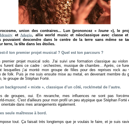
rocosme, union des contraires... Lun (prononcez «
loune
»), le pro
Idensity
et
Adagio
, allie world music et néoclassique avec classe e
s pouvaient descendre dans le centre de la terre sans même se tac
r terre, la tête dans les étoiles.
 est-il ton premier projet musical ? Quel est ton parcours ?
 premier projet musical solo. J'ai suivi une formation classique au viol
s furent dans ce cadre : orchestres, musique de chambre... Après, ce fure
ant lesquelles j’ai monté mon groupe de filles pour des reprises rock au v
u de folk. Puis je me suis ensuite mise au metal, en devenant membre du 
io, le groupe de Stéphan Forté.
un background « mixte », classique d’un côté, rock/metal de l’autre.
 de groupes, oui. En revanche, mes influences ne sont pas forcémen
orld-music. C'est d'ailleurs pour mon profil un peu atypique que Stéphan Forté
t orientale dans mes arrangements également.
 es seule maîtresse à bord.
pose tout. Ça faisait très longtemps que je voulais le faire, et je suis ravi