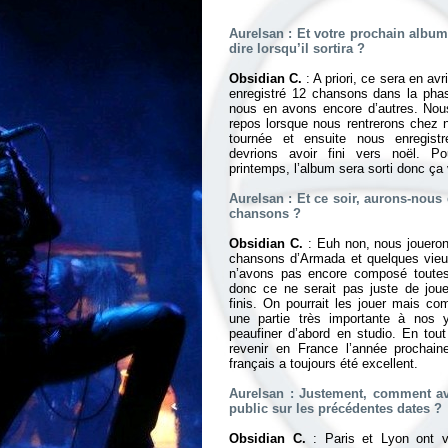
Aurelsan : Et votre prochain albu
dire lorsqu’il sortira ?
Obsidian C.
: A priori, ce sera en av
enregistré 12 chansons dans la phas
nous en avons encore d’autres. Nou
repos lorsque nous rentrerons chez n
tournée et ensuite nous enregistr
devrions avoir fini vers noël. Po
printemps, l’album sera sorti donc ça
Aurelsan : Et ce soir, aurons-nous 
chansons ?
Obsidian C.
: Euh non, nous joueron
chansons d’
Armada
et quelques vieux
n’avons pas encore composé toutes
donc ce ne serait pas juste de joue
finis. On pourrait les jouer mais c
une partie très importante à nos 
peaufiner d’abord en studio. En tou
revenir en France l’année prochaine
français a toujours été excellent.
Aurelsan : Justement, comment av
public sur les précédentes dates ?
Obsidian C.
: Paris et Lyon ont v