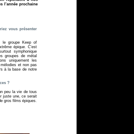
ès l’année prochaine
iez vous présenter
le groupe Keep of
xtrême épique. C’est
surtout symphonique
es groupes de métal
sons uniquement les
s mélodies et non pas
rs à la base de notre
nces ?
un peu la vie de tous
 juste une, ce serait
de gros films épiques.
.