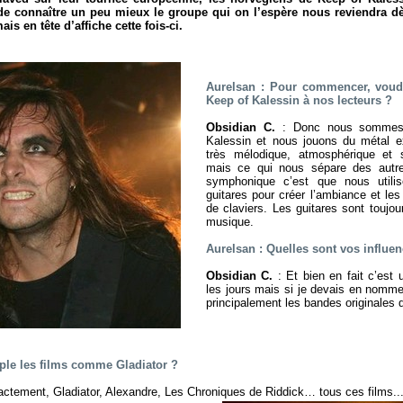
 de connaître un peu mieux le groupe qui on l’espère nous reviendra d
s en tête d’affiche cette fois-ci.
Aurelsan : Pour commencer, voudr
Keep of Kalessin à nos lecteurs ?
Obsidian C.
: Donc nous sommes 
Kalessin et nous jouons du métal e
très mélodique, atmosphérique et 
mais ce qui nous sépare des autr
symphonique c’est que nous utili
guitares pour créer l’ambiance et le
de claviers. Les guitares sont toujou
musique.
Aurelsan : Quelles sont vos influe
Obsidian C.
: Et bien en fait c’est 
les jours mais si je devais en nommer
principalement les bandes originales 
mple les films comme
Gladiator
?
actement, Gladiator, Alexandre, Les Chroniques de Riddick… tous ces films..