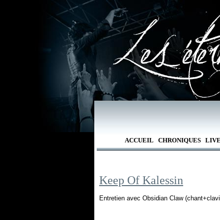
ACCUEIL
CHRONIQUES
LIV
Keep Of Kalessin
Entretien avec Obsidian Claw (chant+clavi