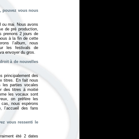
m, pouvez vous nous
ril ou mai. Nous avons
e de pré production,
s prenons 2 jours de
ous à la fin de cette
erons l’album, nous
ur les festivals de
 va envoyer du gros.
droit à de nouvelles
s principalement des
 titres. En fait nous
 les parties vocales
r des titres à moitié
omme les vocaux sont
yeux, on préfère les
t cas, nous espérons
, l’accueil des fans
ez vous ressenti le
raiment été 2 dates