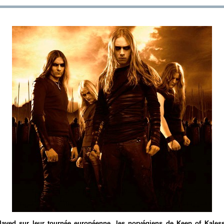
laved sur leur tournée européenne, les norvégiens de Keep of Kales