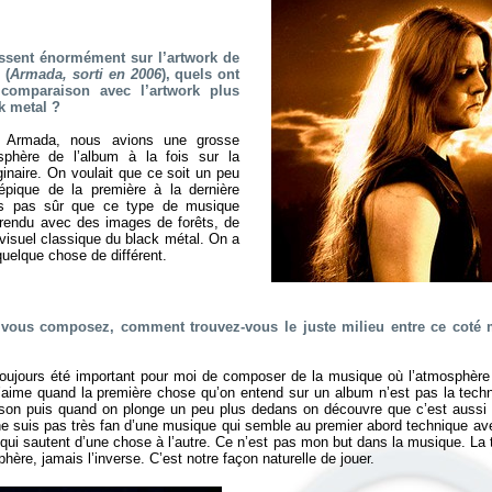
essent énormément sur l’artwork de
 (
Armada, sorti en 2006
), quels ont
comparaison avec l’artwork plus
k metal ?
Armada, nous avions une grosse
sphère de l’album à la fois sur la
ginaire. On voulait que ce soit un peu
ique de la première à la dernière
s pas sûr que ce type de musique
 rendu avec des images de forêts, de
 visuel classique du black métal. On a
quelque chose de différent.
 vous composez, comment trouvez-vous le juste milieu entre ce coté m
oujours été important pour moi de composer de la musique où l’atmosphère e
J’aime quand la première chose qu’on entend sur un album n’est pas la techn
son puis quand on plonge un peu plus dedans on découvre que c’est aussi t
e ne suis pas très fan d’une musique qui semble au premier abord technique a
qui sautent d’une chose à l’autre. Ce n’est pas mon but dans la musique. La 
hère, jamais l’inverse. C’est notre façon naturelle de jouer.