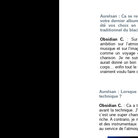
Aurelsan : Ca se r
votre dernier album
été vos choix en 
traditionnel du blac
Obsidian C.
: Sur 
ambition sur l’atmo
musique et sur l’ima
comme un voyage ép
chanson. Je ne sui
aurait donné un bon
corps… enfin tout le
vraiment voulu faire 
Aurelsan : Lorsque
technique ?
Obsidian C.
: Ca a t
avant la technique. 
c’est une super chan
riche. A contrario, j
et des instrumentaux 
au service de l’atmosp