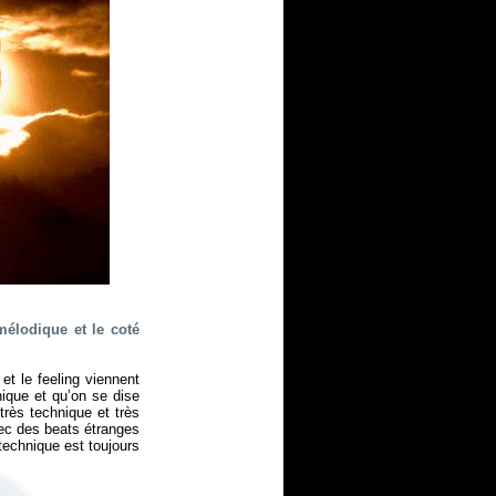
élodique et le coté
t le feeling viennent
ique et qu’on se dise
rès technique et très
vec des beats étranges
technique est toujours