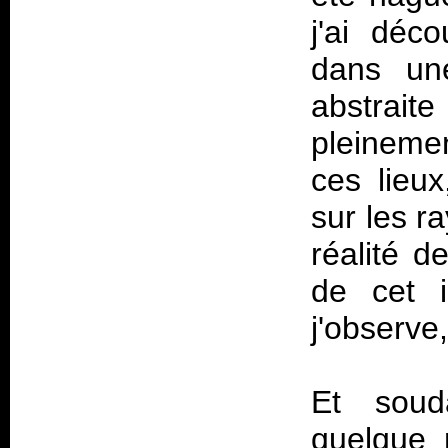
j'ai déc
dans une
abstrai
pleineme
ces lieux
sur les r
réalité d
de cet 
j'observ
Et soud
quelque 