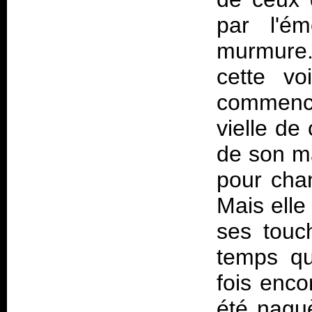
par l'é
murmure.
cette vo
commence 
vielle de
de son ma
pour chan
Mais elle 
ses touc
temps qu
fois enco
été naguè