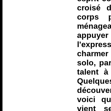
croisé 
corps 
ménagea
appuyer 
l'expres
charmer
solo, pa
talent à
Quelque
découve
voici qu
vient 