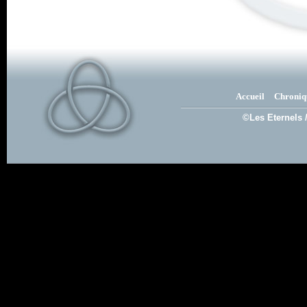
Accueil
Chroniq
©Les Eternels 