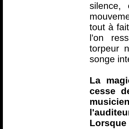
silence,
mouvemen
tout à fa
l'on res
torpeur 
songe int
La magi
cesse de
musicien
l'audit
Lorsqu