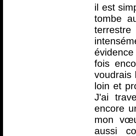
il est si
tombe a
terrest
intensé
évidence 
fois enc
voudrais 
loin et 
J'ai trav
encore u
mon vœux
aussi co