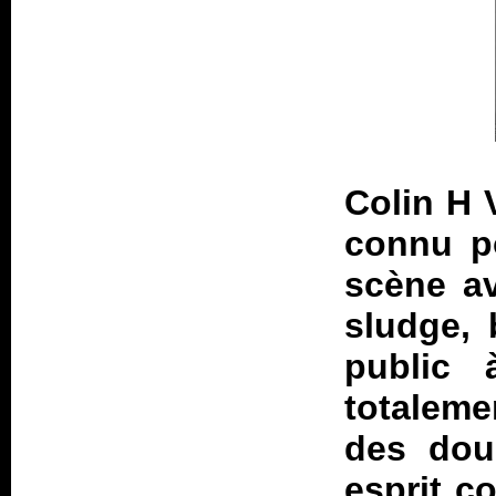
Colin H 
connu po
scène a
sludge, 
public 
totalem
des dou
esprit c