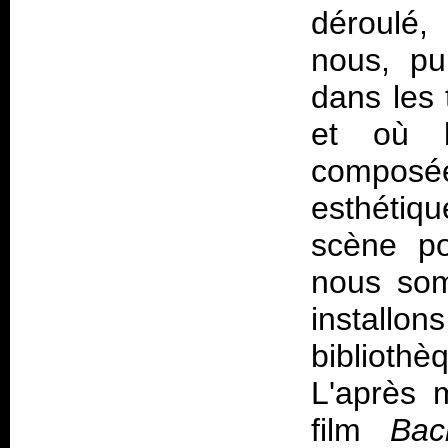
déroulé,
nous, pu
dans les 
et où l
compos
esthétiq
scène po
nous som
install
bibliothè
L'après 
film
Bac