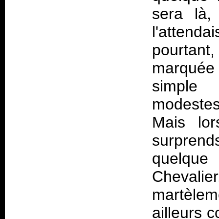
sera là
l'attenda
pourtant
marquée 
simple
modeste
Mais lor
surprend
quelqu
Chevalier
martèleme
ailleurs 