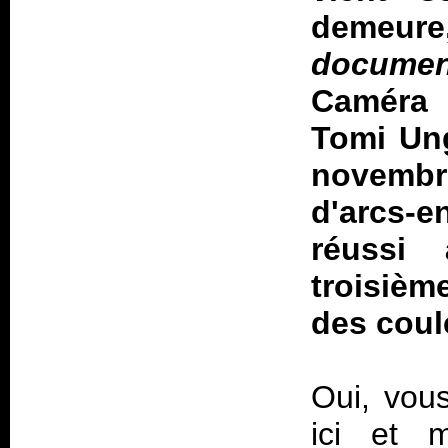
demeure
documen
Caméra
Tomi Ung
novembr
d'arcs-e
réussi
troisièm
des coul
Oui, vou
ici et m