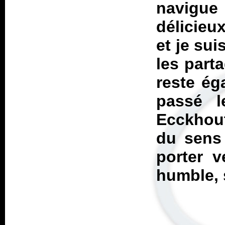
navigue 
délicieu
et je sui
les part
reste ég
passé l
Ecckhou
du sens 
porter v
humble, s