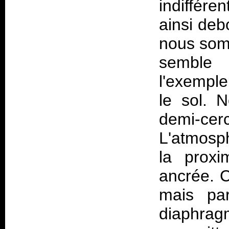
indiffére
ainsi deb
nous som
semble 
l'exempl
le sol. 
demi-ce
L'atmosp
la proxi
ancrée. 
mais pa
diaphrag