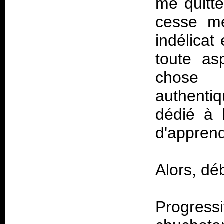
me quitte
cesse m
indélicat
toute as
chose 
authentiq
dédié à 
d'apprend
Alors, déb
Progre