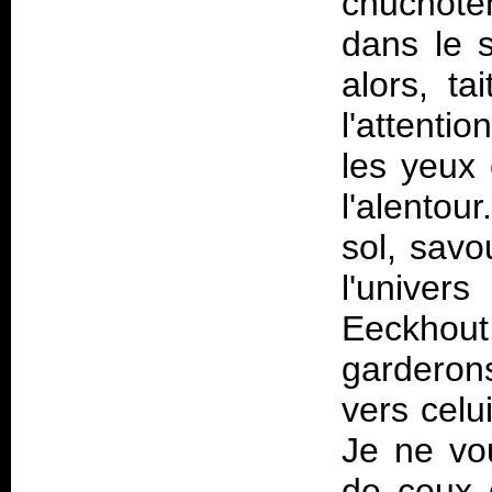
chuchote
dans le s
alors, tai
l'attenti
les yeux 
l'alento
sol, savo
l'univer
Eeckhout 
garderon
vers celui
Je ne vou
de ceux d