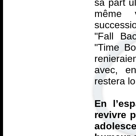
sa part u
même v
successio
"Fall Ba
"Time Bo
renieraie
avec, en
restera l
En l’esp
revivre 
adolesc