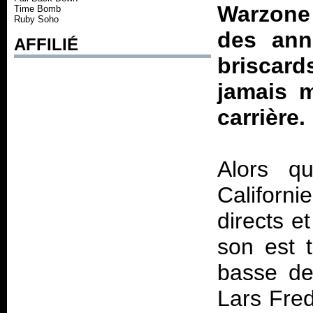
Warzone 
Time Bomb
Ruby Soho
des an
AFFILIÉ
brisca
jamais m
carrière.
Alors q
Californ
directs e
son est t
basse de
Lars Fred