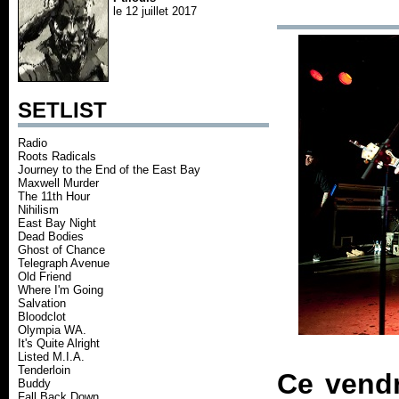
le 12 juillet 2017
SETLIST
Radio
Roots Radicals
Journey to the End of the East Bay
Maxwell Murder
The 11th Hour
Nihilism
East Bay Night
Dead Bodies
Ghost of Chance
Telegraph Avenue
Old Friend
Where I'm Going
Salvation
Bloodclot
Olympia WA.
It's Quite Alright
Listed M.I.A.
Tenderloin
Ce vendr
Buddy
Fall Back Down