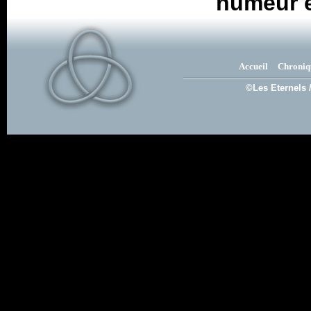
humeur e
Accueil
Chroniq
©Les Eternels 