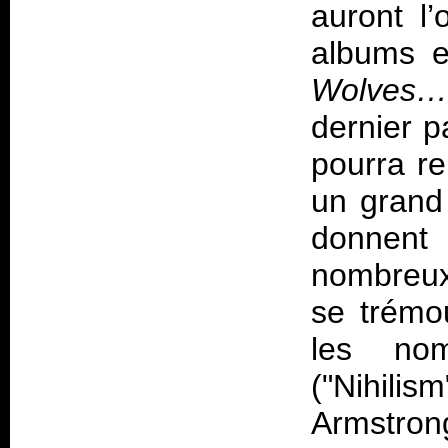
auront l’
albums 
Wolves
dernier p
pourra r
un grand 
donnent a
nombreux
se trémo
les nom
("Nihilism
Armstron