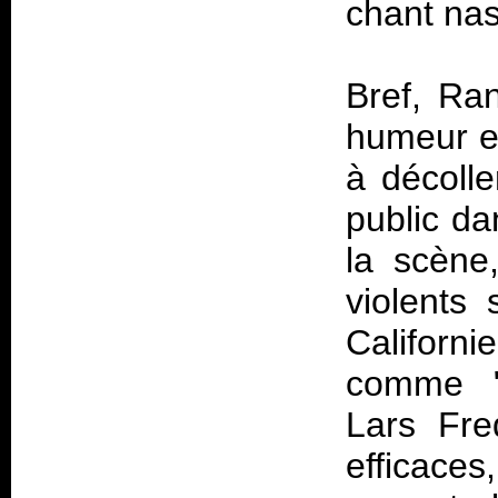
chant nas
Bref, Ra
humeur et
à décolle
public da
la scène
violents
Californi
comme "L
Lars Fre
efficace