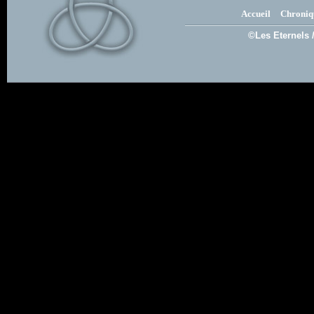
Accueil
Chroniq
©Les Eternels 