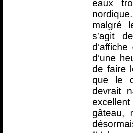
eaux tro
nordique
malgré l
s’agit d
d’affiche
d’une he
de faire 
que le q
devrait 
excellen
gâteau, 
désorm