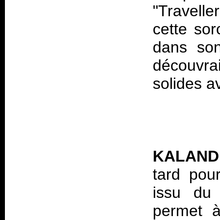
"Travell
cette so
dans son
découvra
solides a
KALAN
tard pou
issu du 
permet à