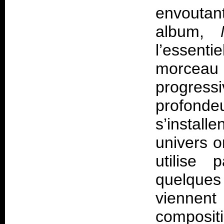
envoutan
album,
l’essenti
morce
progress
profond
s’instal
univers o
utilise 
quelques
viennent
composit