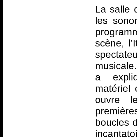
La salle
les sono
programm
scène, l’
spectate
musicale.
a expli
matériel 
ouvre l
premières
boucles d
incanta