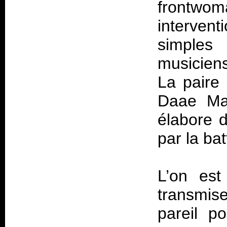
frontwo
interve
simple
musicien
La paire
Daae Mæl
élabore 
par la ba
L’on est
transmis
pareil p