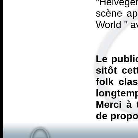
"Helvegen
scène ap
World " a
Le publi
sitôt ce
folk cla
longtem
Merci à 
de propos