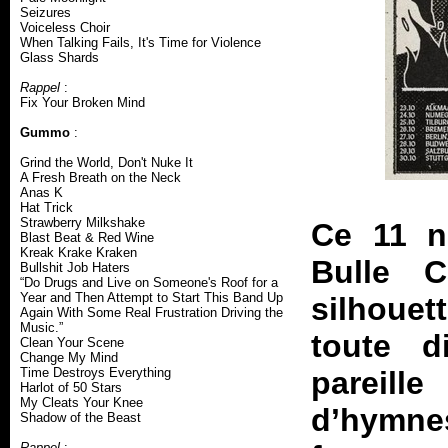
Seizures
Voiceless Choir
When Talking Fails, It's Time for Violence
Glass Shards
Rappel
:
Fix Your Broken Mind
Gummo
:
Grind the World, Don't Nuke It
A Fresh Breath on the Neck
Anas K
Hat Trick
Strawberry Milkshake
Ce 11 n
Blast Beat & Red Wine
Kreak Krake Kraken
Bulle C
Bullshit Job Haters
“Do Drugs and Live on Someone's Roof for a
Year and Then Attempt to Start This Band Up
silhouet
Again With Some Real Frustration Driving the
Music.”
toute d
Clean Your Scene
Change My Mind
Time Destroys Everything
pareill
Harlot of 50 Stars
My Cleats Your Knee
d’hymnes
Shadow of the Beast
Rappel
: