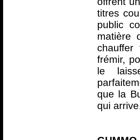
offrent u
titres co
public c
matière q
chauffer 
frémir, p
le lais
parfaitem
que la Bu