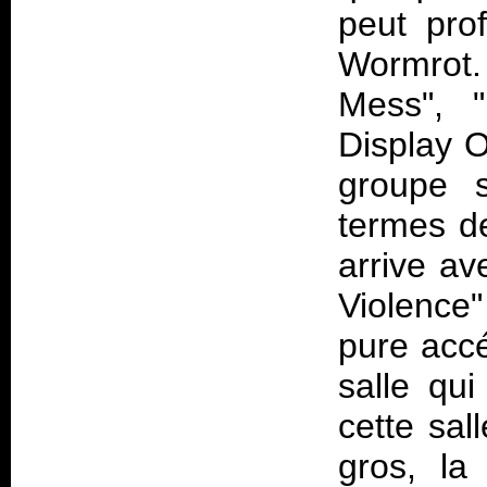
peut pro
Wormrot
Mess", "
Display O
groupe s
termes de
arrive av
Violence
pure accé
salle qu
cette sal
gros, la