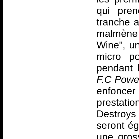
qui pren
tranche a
malmène 
Wine", u
micro po
pendant l
F.C Powe
enfonce
prestati
Destroys 
seront ég
une gross