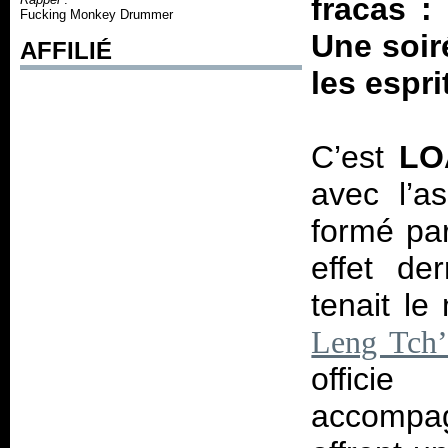
fracas 
Fucking Monkey Drummer
Une soir
AFFILIÉ
les espr
C’est
LO
avec l’a
formé par
effet de
tenait le
Leng Tch’
officie
accompag