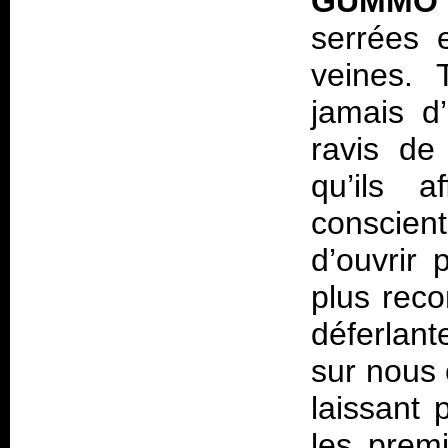
GUMMO
serrées 
veines. 
jamais d’
ravis de
qu’ils a
conscient
d’ouvrir 
plus reco
déferlant
sur nous 
laissant 
les prem