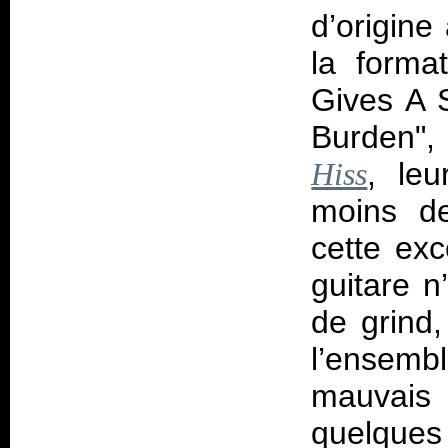
d’origine
la forma
Gives A S
Burden",
, leu
Hiss
moins de
cette exc
guitare n
de grind
l’ensem
mauvais 
quelques 