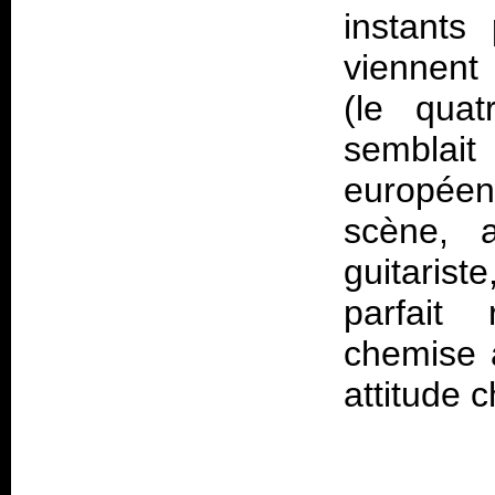
instants
viennent 
(le qua
semblai
européen
scène, 
guitarist
parfait
chemise à