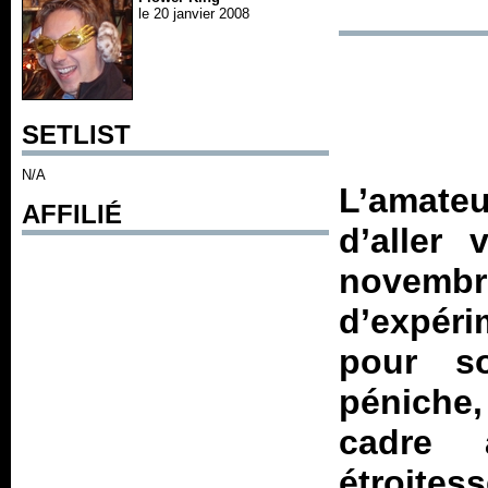
le 20 janvier 2008
SETLIST
N/A
L’amate
AFFILIÉ
d’aller
novemb
d’expér
pour s
péniche,
cadre 
étroitess