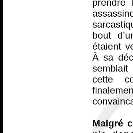
prendre l
assassine
sarcastiq
bout d’
étaient v
À sa déch
semblait
cette co
finalemen
convainca
Malgré c