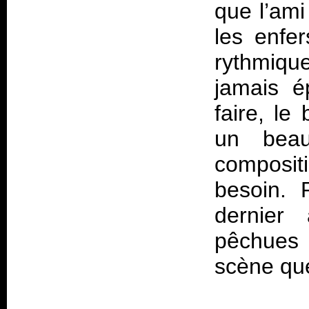
que l’ami
les enfer
rythmiq
jamais é
faire, l
un beau
compositi
besoin. 
dernier
pêchues 