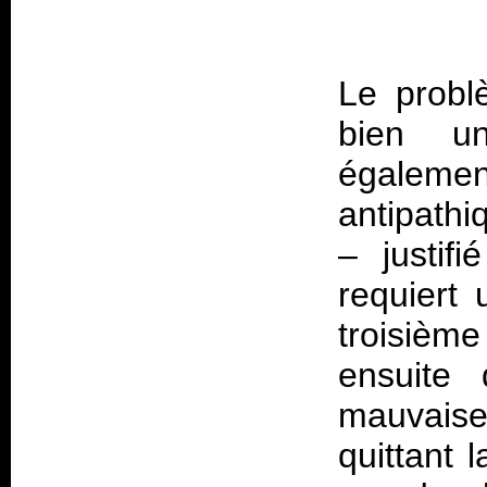
Le probl
bien un
égalemen
antipathi
– justif
requiert 
troisième
ensuite 
mauvaise
quittant