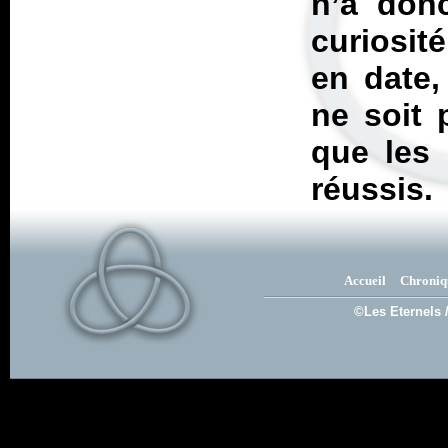
n’a donc
curiosit
en date
ne soit 
que les 
réussis.
Accueil
Chroniq
©Les Eternels 