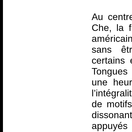
Au centr
Che, la 
américai
sans êtr
certains
Tongues 
une heur
l’intégra
de motifs
dissona
appuyés 