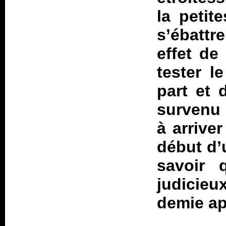
la petit
s’ébattr
effet de 
tester l
part et 
survenu 
à arrive
début d’
savoir 
judicie
demie ap