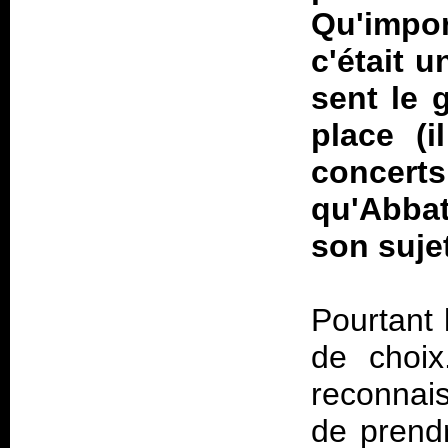
Qu'impo
c'était u
sent le 
place (i
concert
qu'Abbat
son sujet
Pourtant 
de choix
reconnais
de prend