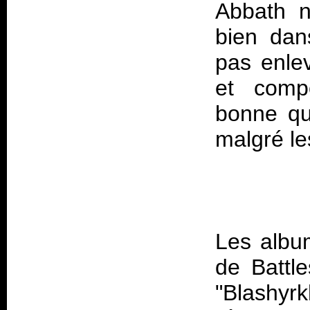
Abbath n
bien dan
pas enlev
et comp
bonne qu
Les albu
de Battl
"Blashyr