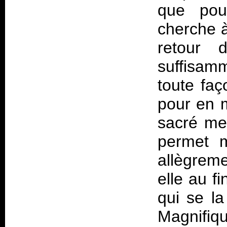
que pou
cherche 
retour 
suffisamm
toute faç
pour en m
sacré men
permet m
allègrem
elle au f
qui se la
Magnifiqu