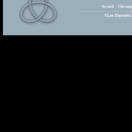
Accueil
Chroniq
©Les Eternels 