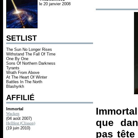
le 20 janvier 2008
SETLIST
The Sun No Longer Rises
Withstand The Fall Of Time
One By One
Sons Of Northern Darkness
Tyrants
Wrath From Above
At The Heart Of Winter
Battles In The North
Blashyrkh
AFFILIÉ
Immortal
Immortal
Wacken
(04 août 2007)
que dans
Hellfest (Clisson)
(19 juin 2010)
pas tête