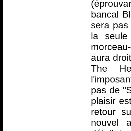
(éprouvan
bancal B
sera pas 
la seul
morceau-
aura droi
The Hea
l'imposa
pas de "S
plaisir e
retour s
nouvel a