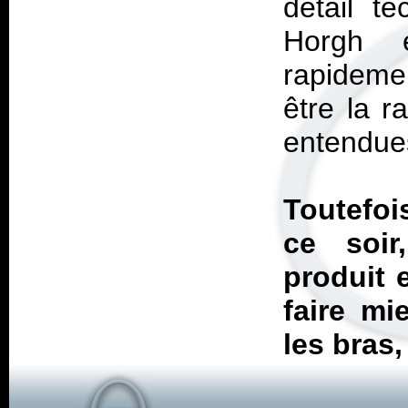
détail t
Horgh 
rapideme
être la r
entendues
Toutefoi
ce soir
produit e
faire mi
les bras,