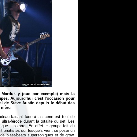
 Marduk y joue par exemple) mais la
es. Aujourd'hui c'est l'occasion pour
el de Steve Austin depuis le début des
rnière.
iteau faisant face à la scène est tout de
ltra-féroce durant la totalité du set. Les
que… bizarre. En effet le groupe fait du
 bruitistes sur lesquels vient se poser un
 de blast-beats supersoniques et de growl