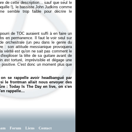
ure de cette description… sauf que seul le
nquille !), le bassiste John Judkins comme
e semble trop faible pour décrire le
 pourri de TOC auraient suffi à en faire un
s en permanence. Il faut le voir seul sur
de orchestrale (un peu dans le genre du
e : son attitude messianique provoquera
 la vérité est qu'on ne sait pas comment le
 d'exploser la tête de sa guitare avant de
in est torturé, imprévisible et dégage une
ie positive. C'est donc un moment plus que
 on se rappelle avoir headbangué par
si le frontman allait nous envoyer des
re : Today Is The Day en live, on s'en
s'en rappelle…
eam
Forum
Liens
Contact