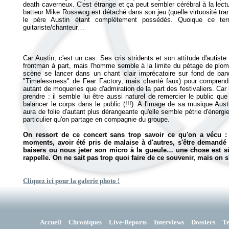
death caverneux. C'est étrange et ça peut sembler cérébral à la lect
batteur Mike Rosswog est détaché dans son jeu (quelle virtuosité tra
le père Austin étant complètement possédés. Quoique ce term
Car Austin, c'est un cas. Ses cris stridents et son attitude d'autiste
frontman à part, mais l'homme semble à la limite du pétage de plomb
scène se lancer dans un chant clair imprécatoire sur fond de ban
"Timelessness" de Fear Factory, mais chanté faux) pour comprendr
autant de moqueries que d'admiration de la part des festivaliers. Car
prendre : il semble lui être aussi naturel de remercier le public que
balancer le corps dans le public (!!!). A l'image de sa musique Aust
aura de folie d'autant plus dérangeante qu'elle semble pétrie d'énerg
particulier qu'on partage en compagnie du groupe.
On ressort de ce concert sans trop savoir ce qu'on a vécu :
moments, avoir été pris de malaise à d'autres, s'être demandé 
baisers ou nous jeter son micro à la gueule… une chose est sû
rappelle. On ne sait pas trop quoi faire de ce souvenir, mais on 
Cliquez ici pour la galerie photo !
Accueil
Chroniques
Live-Reports
Interviews
Dossiers
T