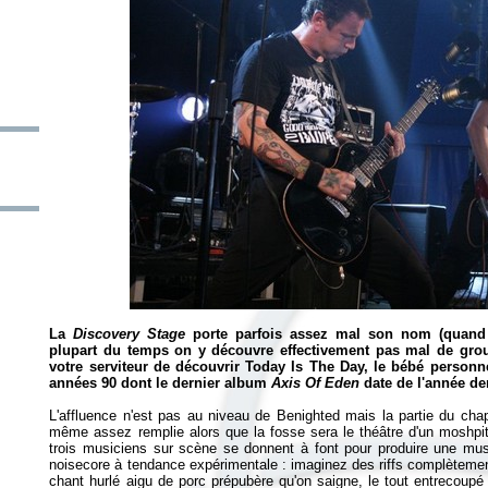
La
Discovery Stage
porte parfois assez mal son nom (quand
plupart du temps on y découvre effectivement pas mal de group
votre serviteur de découvrir Today Is The Day, le bébé personn
années 90 dont le dernier album
Axis Of Eden
date de l'année de
L'affluence n'est pas au niveau de Benighted mais la partie du chap
même assez remplie alors que la fosse sera le théâtre d'un moshpit u
trois musiciens sur scène se donnent à font pour produire une musi
noisecore à tendance expérimentale : imaginez des riffs complètement
chant hurlé aigu de porc prépubère qu'on saigne, le tout entrecoupé