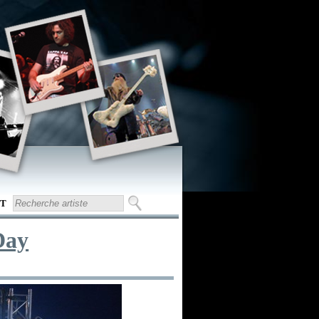
T
Day