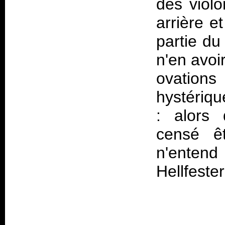
des violo
arrière 
partie du
n'en avoir
ovations
hystériqu
: alors 
censé ê
n'enten