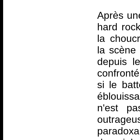
Après un
hard rock
la choucr
la scène 
depuis l
confronté
si le bat
éblouiss
n'est pa
outrage
paradoxal