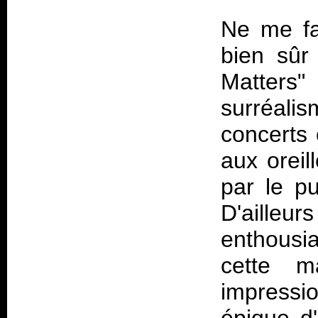
Ne me fa
bien sûr 
Matters
surréali
concerts 
aux oreil
par le p
D'ailleu
enthousi
cette m
impressi