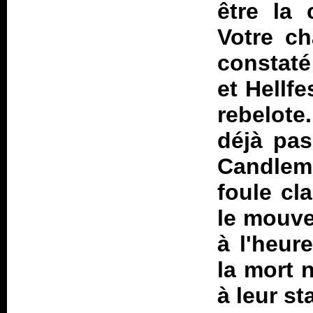
être la 
Votre ch
constaté
et Hellfe
rebelote
déjà pas
Candlem
foule cl
le mouve
à l'heur
la mort 
à leur st