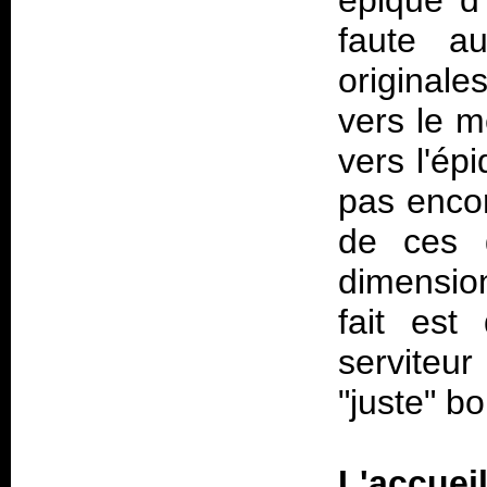
épique d'
faute a
originale
vers le m
vers l'ép
pas encor
de ces 
dimensio
fait est
serviteur
"juste" b
L'accue