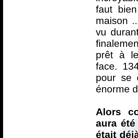
faut bie
maison ..
vu durant
finalemen
prêt à l
face. 13
pour se 
énorme d
Alors c
aura été 
était dé