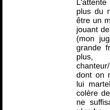
L'attente
plus du r
être un 
jouant de
(mon jug
grande f
plus, 
chanteur/
dont on 
lui marte
colère d
ne suffis