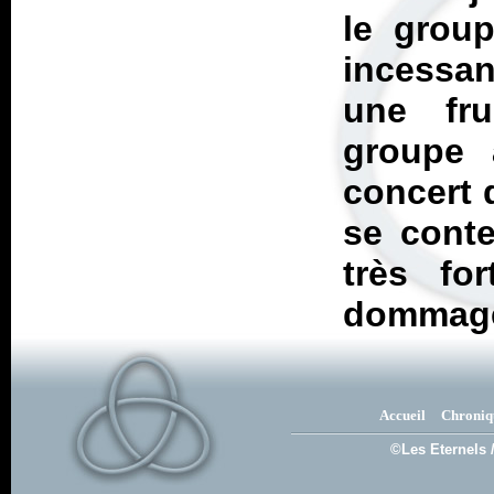
le group
incessant
une fru
groupe 
concert d
se conte
très fo
dommage
Accueil
Chroniq
©Les Eternels 