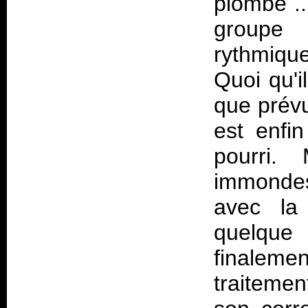
plombe ..
groupe 
rythmique
Quoi qu'i
que prévu
est enfin
pourri.
immondes
avec la
quelque
finalem
traitemen