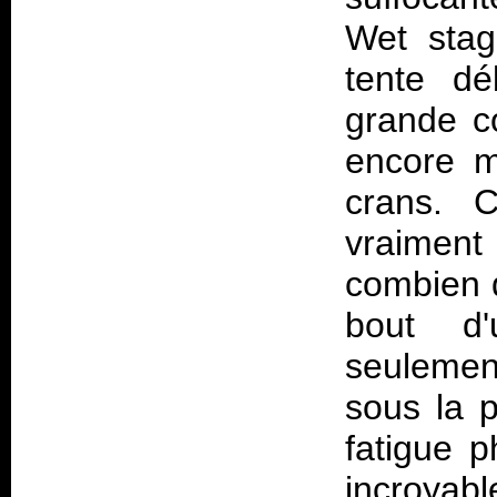
Wet stag
tente déb
grande co
encore m
crans. 
vraiment
combien d
bout d
seulement
sous la 
fatigue p
incroyabl