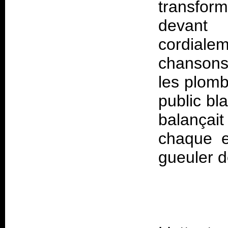
transform
devant
cordiale
chansons 
les plomb
public bl
balança
chaque e
gueuler d