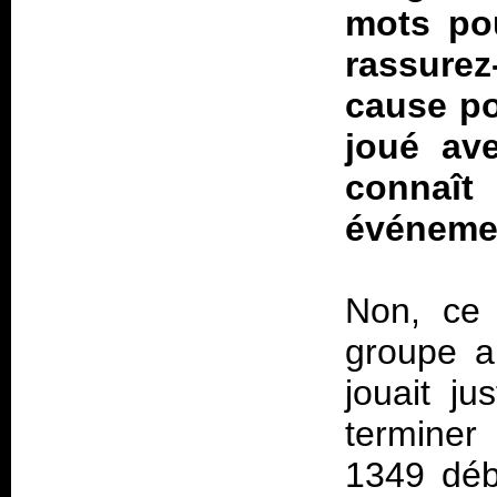
mots pou
rassurez
cause po
joué ave
connaî
événeme
Non, ce 
groupe a
jouait j
terminer
1349 déb