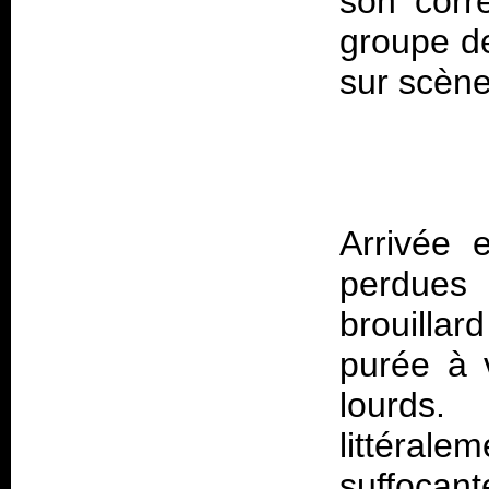
son corr
groupe de
Arrivée 
perdues
brouilla
purée à 
lourds.
littérale
suffocan