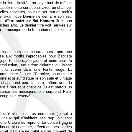
ur la liste d'invités, on paye tout de même.
chappé) monte sur scène, avec un chanteur
lles choristes, pour un set tout en rock'n
re, avant que
Divine
ne démarre son set,
nt d'être suivi par
Bai Kamara Jr
et son
hes afro. Le dernier titre voit l'arrivée sur
r la musique de la formation et clôt ce set
arés de leurs plus beaux atours - une robe
se aux motifs improbables pour Baptiste
e jupe fendue rayée jaune et noire pour Ju
troduction, une sirène d'alarme qui laisse
ent la scène dans une teinte rouge. Et
 commencer à jouer. D'emblée, on constate
orte et si sur disque le son sale et vintage
, la basse est peu distincte, même si on la
t à part et le chant de Ju est parfois un
sence des musiciens, elle surprend. Pelo,
it qu'il n'est pas très nombreux (le set a
 ceux qui n'habitent pas trop loin sont
one Choule se reprend. Le concert gagne
plus en plus assuré, effectuant ses parties
lo et Baptiste ne trahit aucun moment de