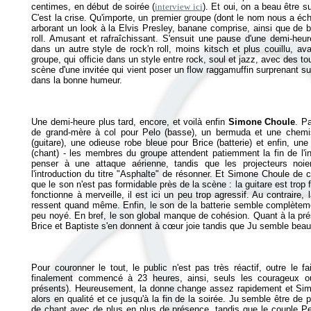
centimes, en début de soirée (
interview ici
). Et oui, on a beau être s
C'est la crise. Qu'importe, un premier groupe (dont le nom nous a é
arborant un look à la Elvis Presley, banane comprise, ainsi que de be
roll. Amusant et rafraîchissant. S'ensuit une pause d'une demi-heu
dans un autre style de rock'n roll, moins kitsch et plus couillu, ava
groupe, qui officie dans un style entre rock, soul et jazz, avec des touc
scène d'une invitée qui vient poser un flow raggamuffin surprenant su
Une demi-heure plus tard, encore, et voilà enfin
Simone Choule
. P
de grand-mère à col pour Pelo (basse), un bermuda et une chemi
(guitare), une odieuse robe bleue pour Brice (batterie) et enfin, un
(chant) - les membres du groupe attendent patiemment la fin de l'in
penser à une attaque aérienne, tandis que les projecteurs noi
l'introduction du titre "Asphalte" de résonner. Et Simone Choule de
que le son n'est pas formidable près de la scène : la guitare est trop f
fonctionne à merveille, il est ici un peu trop agressif. Au contraire
ressent quand même. Enfin, le son de la batterie semble complètemen
peu noyé. En bref, le son global manque de cohésion. Quant à la pré
Pour couronner le tout, le public n'est pas très réactif, outre le fa
finalement commencé à 23 heures, ainsi, seuls les courageux ou
présents). Heureusement, la donne change assez rapidement et Sim
alors en qualité et ce jusqu'à la fin de la soirée. Ju semble être de 
de chant avec de plus en plus de présence, tandis que le couple Pe