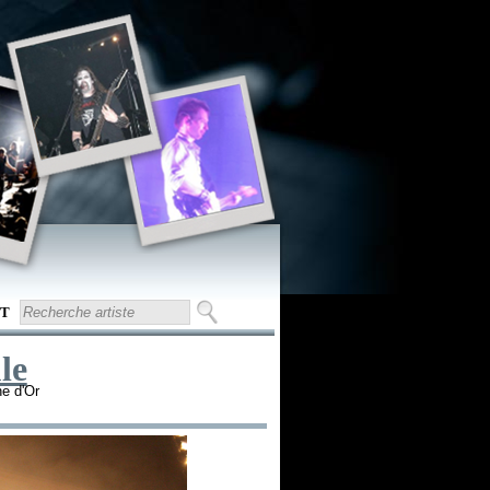
T
le
he d'Or