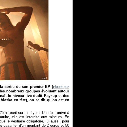
la sortie de son premier EP (
chronique
un des nombreux groupes évoluant autour
aît le niveau live dudit Psykup et des
Alaska en tête), on se dit qu'on est en
'était écrit sur les flyers. Une fois arrivé à
atuite, elle est interdite aux mineurs. En
e le vestiaire obligatoire, lui aussi, pour
iew payante, d'un montant de 2 euros et 50