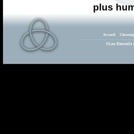
plus hum
Accueil
Chroniq
©Les Eternels 