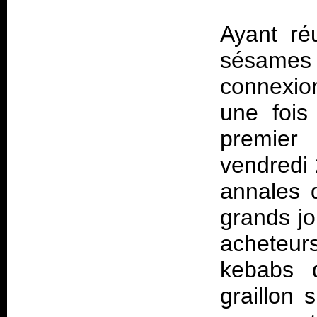
Ayant ré
sésames 
connexion
une fois 
premier
vendredi 
annales d
grands j
acheteur
kebabs 
graillon 