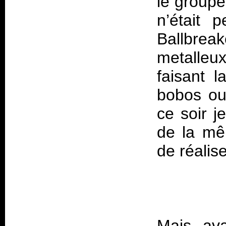
le groupe
n’était 
Ballbrea
metalleu
faisant 
bobos ou
ce soir j
de la mê
Mais ava