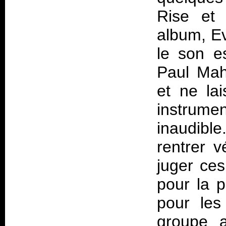
Rise
et d
album,
E
le son es
Paul Mah
et ne la
instrumen
inaudible
rentrer v
juger ce
pour la p
pour les
groupe a