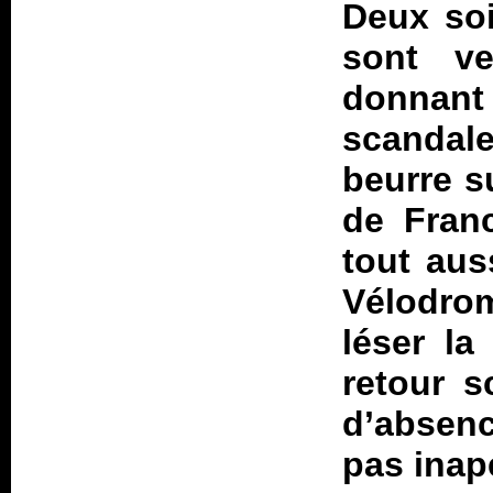
Deux soi
sont v
donnan
scandale
beurre s
de Fran
tout aus
Vélodrom
léser la
retour s
d’absen
pas inap