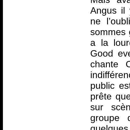
Angus il
ne l’oub
sommes g
a la lou
Good eve
chante 
indiffére
public e
prête que
sur scè
groupe d
quelques