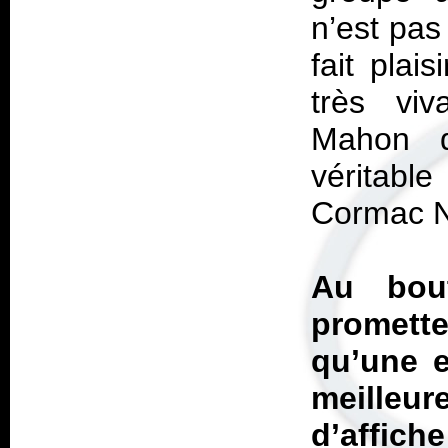
n’est pas
fait plai
très vi
Mahon q
véritabl
Cormac N
Au bou
promett
qu’une e
meilleur
d’affich