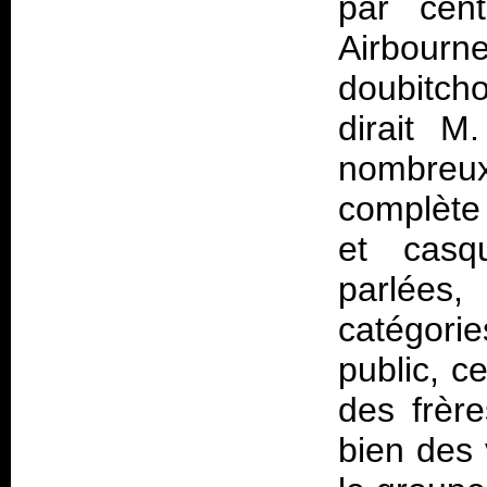
par cent
Airbou
doubitch
dirait M
nombreux
complète 
et casq
parlées
catégorie
public, c
des frèr
bien des 