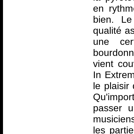
en rythme
bien. L
qualité a
une cer
bourdonn
vient cou
In Extrem
le plaisi
Qu'import
passer u
musiciens
les parti