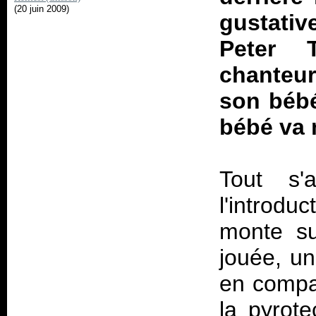
(20 juin 2009)
gustativ
Peter T
chanteur
son bébé
bébé va 
Tout s'
l'introdu
monte su
jouée, un
en compar
la pyrote