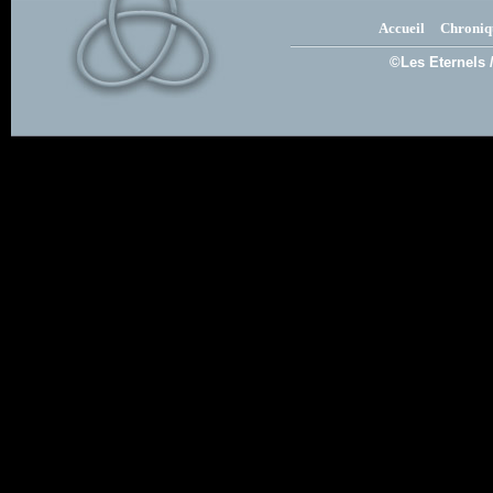
Accueil
Chroniq
©Les Eternels 