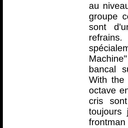
au nivea
groupe c
sont d'u
refrain
spécial
Machine
bancal s
With the
octave en
cris son
toujours 
frontman 