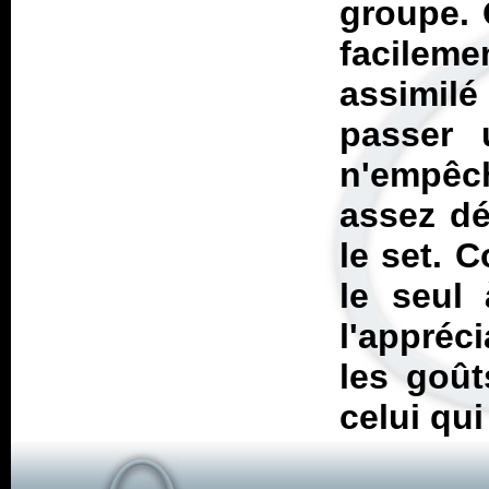
groupe. 
facilem
assimil
passer 
n'empêc
assez dé
le set. 
le seul
l'appréci
les goût
celui qui