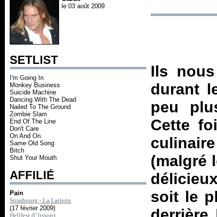
le 03 août 2009
SETLIST
Ils nou
I'm Going In
durant l
Monkey Business
Suicide Machine
Dancing With The Dead
peu plu
Nailed To The Ground
Zombie Slam
Cette fo
End Of The Line
Don't Care
On And On
culinair
Same Old Song
Bitch
(malgré l
Shut Your Mouth
AFFILIÉ
délicieux
soit le p
Pain
Strasbourg - La Laiterie
(17 février 2009)
derrière
Hellfest (Clisson)