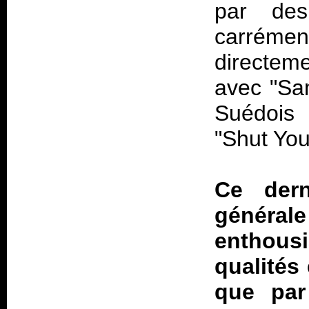
par des
carréme
directeme
avec "Sa
Suédois 
"Shut You
Ce derni
générale
enthousi
qualités
que par 