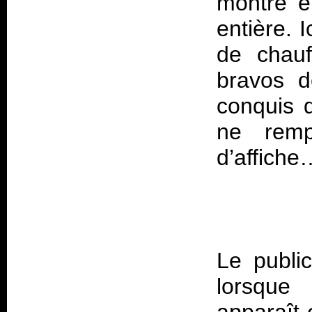
montre en
entière. 
de chauf
bravos d
conquis 
ne remp
Le publi
lorsque