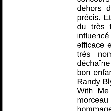
dehors d
précis. E
du très 
influenc
efficace 
très no
déchaîne
bon enfan
Randy Bly
With Me 
morceau 
hommage