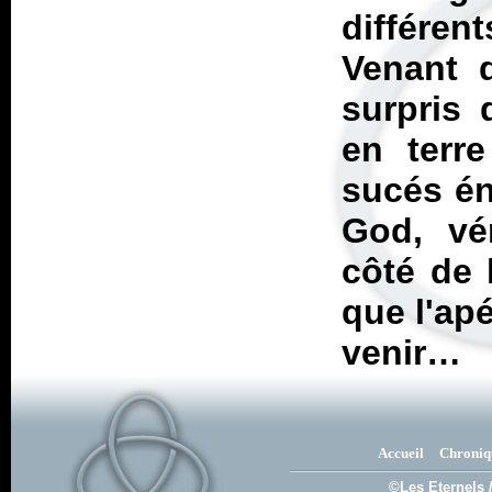
différe
Venant 
surpris 
en terre
sucés én
God, vér
côté de 
que l'apé
venir…
Accueil
Chroniq
©Les Eternels 