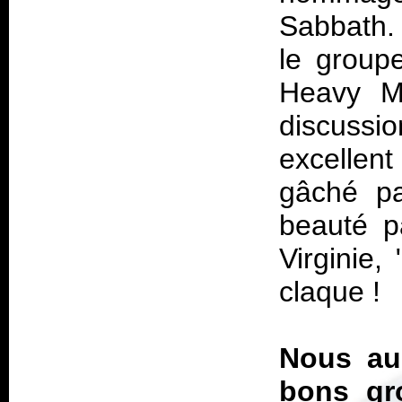
Sabbath. 
le group
Heavy Me
discussi
excelle
gâché pa
beauté p
Virginie,
claque !
Nous au
bons gro