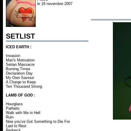
le 18 novembre 2007
SETLIST
ICED EARTH :
Invasion
Man's Motivation
Setian Massacre
Burning Times
Declaration Day
My Own Saviour
A Charge to Keep
Ten Thousand Strong
LAMB OF GOD :
Hourglass
Pathetic
Walk with Me in Hell
Ruin
Now you’ve Got Something to Die For
Laid to Rest
Redneck