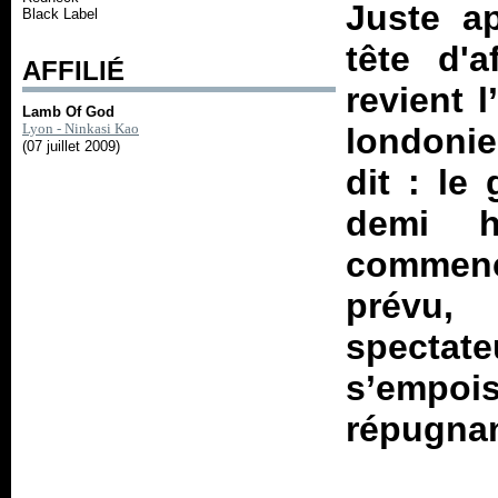
Juste a
Black Label
tête d'a
AFFILIÉ
revient 
Lamb Of God
Lyon - Ninkasi Kao
londonie
(07 juillet 2009)
dit : le
demi h
commence
prévu,
spectate
s’empoi
répugnant