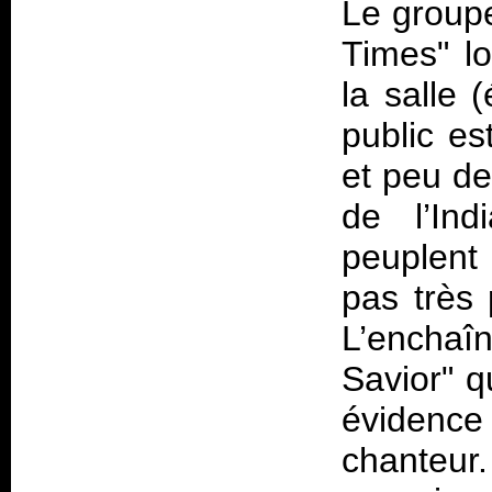
Le groupe
Times" lo
la salle 
public e
et peu d
de l’In
peuplent
pas très 
L’enchaî
Savior" q
évidence
chanteur.