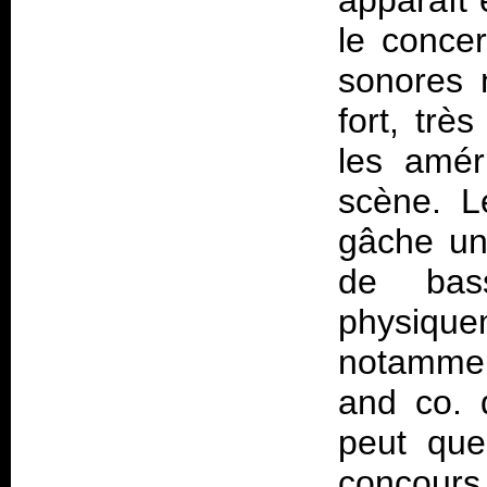
apparaît
le concer
sonores 
fort, trè
les amér
scène. L
gâche une
de bas
physique
notammen
and co. 
peut que
concours