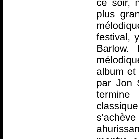
ce soir,
plus gra
mélodiqu
festival,
Barlow. 
mélodiqu
album et 
par Jon 
termine
classiq
s’achèv
ahurissa