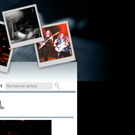
T
h
ndo