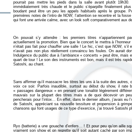
pourrait pas mettre les pieds dans la salle avant plutôt 19h30. 
immédiatement très chaude et le public s’éparpille finalement plus
boudant peut être un peu les appels habituels après le groupe. Pou
premières notes de l’intro de
NOW
, l’attention se recentre et la fos
qui font une arrivée calme, avec un look soft comparativement aux de
On pouvait s’y attendre : les premiers titres n’appartiennent p
actuellement la promotion. Bien que le concert le mettra à l’honneur p
n’était pas fait pour chauffer une salle ! Le hic, c’est que
NOW
, s’il
n’avait pas non plus réellement convaincu les foules. On aurait d
Indulgence du public due à l’ambiance « concerts » peut être, mais en
quart de tour ! Le son des instruments est bon, mais il est très rap
Satoshi, au chant.
Sans affirmer qu’il massacre les titres les uns à la suite des autres, 
voix ce soir. Parfois inaudible, surtout au début du show, il rate
« passages dangereux » en prenant une tonalité légèrement différent
mauvais sur la plupart des titres mais a de quoi décevoir un pe
pencherais pour l’intox… En effet, dans le dernier album, j’avais eu l’
de Satoshi, appréciant sa nouvelle tessiture et propension à grimpe
chansons qui font usages de ce type d’exercice, j’ai trouvé Satoshi p
Ryo (batterie) a une gouache d’enfers… ! Et pour peu qu’on aille squa
vraiment son show et on regrette qu’il soit autant caché par son im