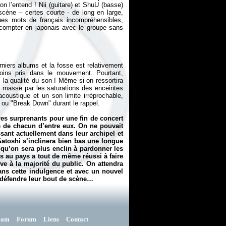
on l’entend ! Nii (guitare) et ShuU (basse)
scène – certes courte - de long en large,
ques mots de français incompréhensibles,
 compter en japonais avec le groupe sans
rniers albums et la fosse est relativement
moins pris dans le mouvement. Pourtant,
: la qualité du son ! Même si on ressortira
n masse par les saturations des enceintes
oustique et un son limite irréprochable,
 ou "Break Down" durant le rappel.
res surprenants pour une fin de concert
é de chacun d’entre eux. On ne pouvait
sant actuellement dans leur archipel et
Satoshi s’inclinera bien bas une longue
 qu’on sera plus enclin à pardonner les
rs au pays a tout de même réussi à faire
e à la majorité du public. On attendra
sans cette indulgence et avec un nouvel
- défendre leur bout de scène…
eam
Forum
Liens
Contact