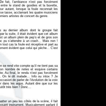
De fait, l’ambiance n’est pas forcément
 entre le stand de goodies et la buvette,
r autant, lorsque la foule reconnait les
se se tasse, acclamant les quatre musiciens
rniers artistes de concert du genre.
as au dernier album dont le groupe fait
ar la suite, il était évident que cet album
 est un album plein de pep’s et de gros son
onc pu s’attendre à un crash… Mais non !
 tout cas la foule est réceptive et part au
idement évident que celui qui pèche… C’est
on se rend vite compte qu’il ne tient pas sa
 bon nombre de notes et esquive certains
e. Au final, le rendu n’est pas forcément
u. On le dit malade… Info ou intox ? Je
occasion de parler de l’évolution de la voix
r dans les aigus. Autant dire que sur les
lutôt très bien ! Donc…
tter un peu les côtés de la scène, il fait
posant instrument. Musicalement parlant il