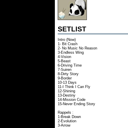
SETLIST
Intro (Now)
1- Bit Crash
2- No Music No Reason
3-Endless Wing
4-Vision
5-Beast
6-Driving Time
7-Suiren
8-Dirty Story
9-Border
10-13 Days
11-I Think I Can Fly
12-Shining
13-Destiny
14-Mission Code
15-Never Ending Story
Rappels :
1-Break Down
2-Evolution
3-Arrow