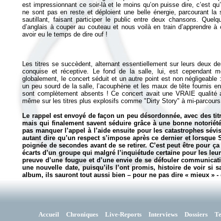
est impressionnant ce soir-là et le moins qu’on puisse dire, c’est qu’
ne sont pas en reste et déploient une belle énergie, parcourant la 
sautillant, faisant participer le public entre deux chansons. Quel
d’anglais à couper au couteau et nous voilà en train d’apprendre à
avoir eu le temps de dire ouf !
Les titres se succèdent, alternant essentiellement sur leurs deux de
conquise et réceptive. Le fond de la salle, lui, est cependant 
globalement, le concert séduit et un autre point est non négligeable 
un peu sourd de la salle, l’acouphène et les maux de tête fournis e
sont complètement absents ! Ce concert avait une VRAIE qualité ac
même sur les titres plus explosifs comme "Dirty Story" à mi-parcours
Le rappel est envoyé de façon un peu désordonnée, avec des tit
mais qui finalement savent séduire grâce à une bonne notoriét
pas manquer l’appel à l’aide ensuite pour les catastrophes sévis
autant dire qu’un respect s’impose après ce dernier et lorsque 
poignée de secondes avant de se retirer. C’est peut être pour ça
écarts d’un groupe qui malgré l’inquiétude certaine pour les leu
preuve d’une fougue et d’une envie de se défouler communicativ
une nouvelle date, puisqu’ils l’ont promis, histoire de voir si 
album, ils sauront tout aussi bien – pour ne pas dire « mieux » 
Accueil
Chroniques
Live-Reports
Interviews
Dossiers
T