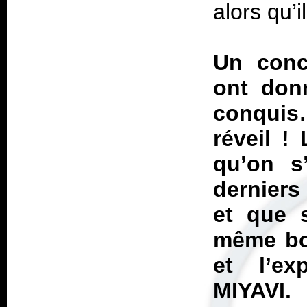
alors qu’
Un conc
ont don
conquis…
réveil !
qu’on s
derniers 
et que s
même bon
et l’e
MIYAVI.