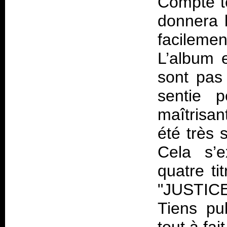
Compte te
donnera 
facileme
L’album e
sont pas 
sentie p
maîtrisan
été très 
Cela s’e
quatre ti
"JUSTICE
Tiens pu