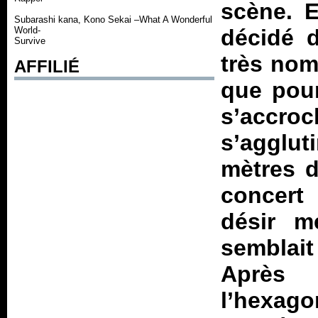
scène. E
Subarashi kana, Kono Sekai –What A Wonderful
World-
décidé d
Survive
très nomb
AFFILIÉ
que pour 
s’accroc
s’agglut
mètres d
concert
désir m
semblait
Après 
l’hexago