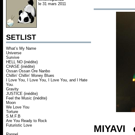
le 31 mars 2011
SETLIST
What’s My Name
Universe
Survive
HELL NO (inédite)
CHASE (inédite)
Ossan Ossan Ore Nanbo
Chillin’ Chillin’ Money Blues
I Love You, I Love You, I Love You, and I Hate
You.
Gravity
JUSTICE (inédite)
Feel the Music (inédite)
Moon
We Love You
Torture
S.M.F.B
Are You Ready to Rock
Futuristic Love
MIYAVI 
Rappel