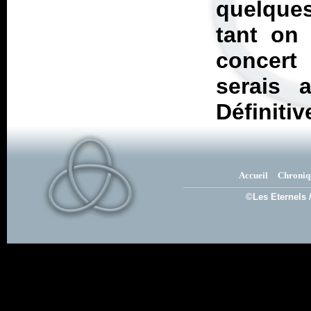
quelques
tant on 
concert
serais a
Définiti
Accueil
Chroniq
©Les Eternels 