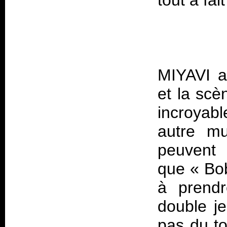
tout à fai
MIYAVI a
et la scè
incroyabl
autre mu
peuvent
que « Bob
à prend
double je
pas du to