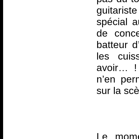
guitarist
spécial 
de conce
batteur d
les cui
avoir… ! 
n’en per
sur la sc
Le mome