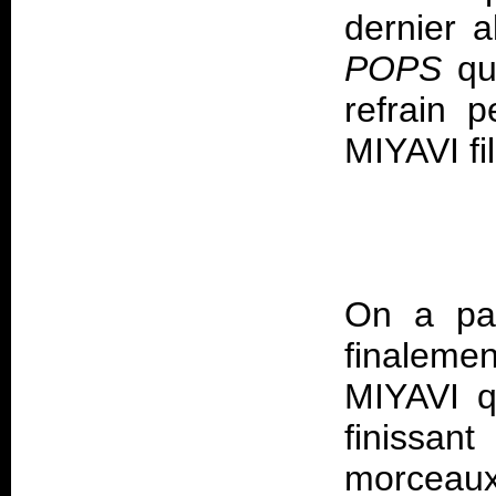
dernier 
POPS
qui
refrain 
MIYAVI fi
On a pa
finalemen
MIYAVI qu
finissan
morceaux 