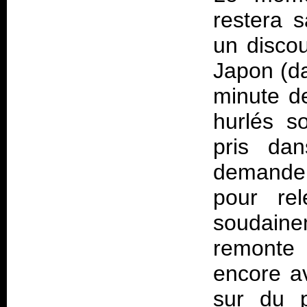
restera 
un disco
Japon (da
minute de
hurlés so
pris da
demander
pour re
soudaine
remonte 
encore av
sur du 