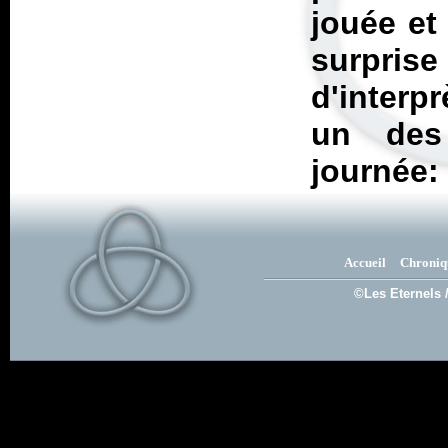
jouée et
surprise
d'interp
un des 
journée: 
Accueil
Chroniq
©Les Eternels 