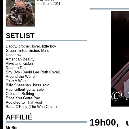
le 26 juin 2011
SETLIST
Daddy, brother, lover, little boy
Green-Tinted Sixties Mind
Undertow
American Beauty
Alive and Kickin'
Road to Ruin
Shy Boy (David Lee Roth Cover)
Around the World
Take A Walk
Billy Sheeshan bass solo
Paul Gilbert guitar solo
Colorado Bulldog
Price You Gotta Pay
Addicted to That Rush
Baba O'Riley (The Who Cover)
AFFILIÉ
19h00, 
Mr Big