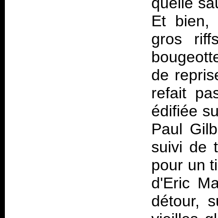
quelle sa
Et bien,
gros rif
bougeott
de repri
refait pa
édifiée s
Paul Gil
suivi de 
pour un t
d'Eric Ma
détour, 