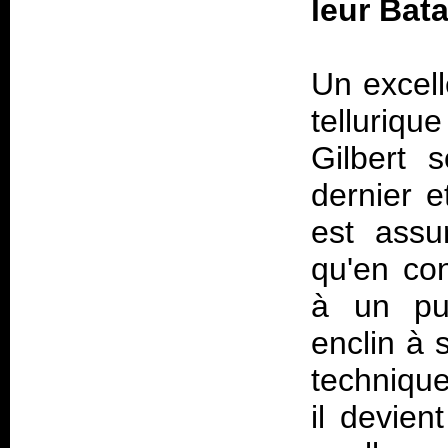
leur Bat
Un excell
telluriqu
Gilbert
dernier e
est assu
qu'en con
à un pu
enclin à 
technique
il devien