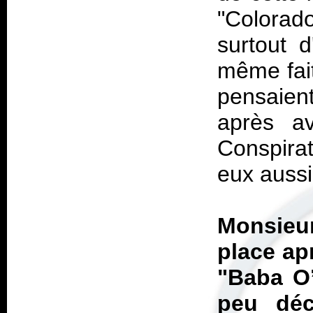
"Colorado
surtout 
même fait
pensaien
après av
Conspirat
eux aussi
Monsieu
place ap
"Baba O’
peu déc