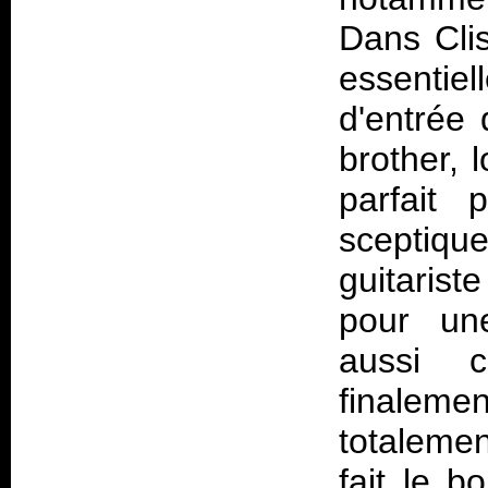
Dans Clis
essentie
d'entrée 
brother, l
parfait 
sceptique
guitarist
pour une
aussi c
finalemen
totaleme
fait le b