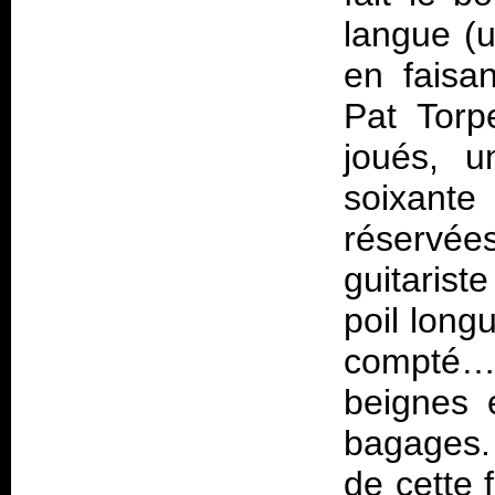
langue (
en faisan
Pat Torp
joués, 
soixante
réservé
guitaris
poil long
compté… 
beignes 
bagages. 
de cette 