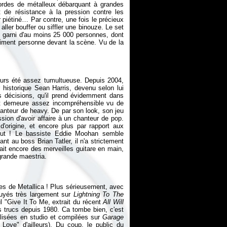
ordes de métalleux débarquant à grandes
 de résistance à la pression contre les
ir piétiné… Par contre, une fois le précieux
aller bouffer ou siffler une binouze. Le set
 garni d'au moins 25 000 personnes, dont
siment personne devant la scène. Vu de la
ours été assez tumultueuse. Depuis 2004,
 historique Sean Harris, devenu selon lui
es décisions, qu'il prend évidemment dans
art demeure assez incompréhensible vu de
chanteur de heavy. De par son look, son jeu
ion d'avoir affaire à un chanteur de pop.
origine, et encore plus par rapport aux
eut ! Le bassiste Eddie Moohan semble
t au boss Brian Tatler, il n'a strictement
ait encore des merveilles guitare en main,
grande maestria.
es de Metallica ! Plus sérieusement, avec
uyés très largement sur
Lightning To The
ul "Give It To Me, extrait du récent
All Will
trucs depuis 1980. Ca tombe bien, c'est
alisées en studio et compilées sur
Garage
ove" d'ailleurs). Du coup, le public du