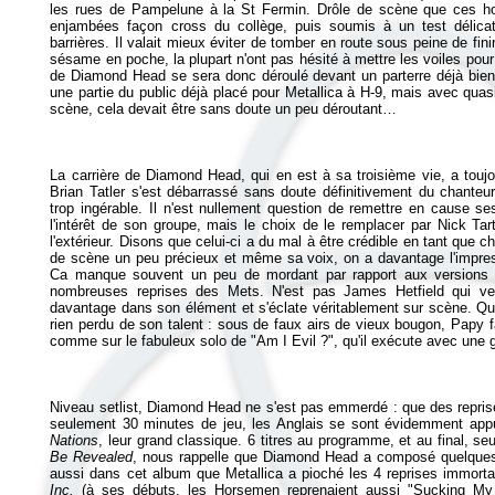
les rues de Pampelune à la St Fermin. Drôle de scène que ces h
enjambées façon cross du collège, puis soumis à un test délicat
barrières. Il valait mieux éviter de tomber en route sous peine de fin
sésame en poche, la plupart n'ont pas hésité à mettre les voiles pour 
de Diamond Head se sera donc déroulé devant un parterre déjà bien
une partie du public déjà placé pour Metallica à H-9, mais avec qua
scène, cela devait être sans doute un peu déroutant…
La carrière de Diamond Head, qui en est à sa troisième vie, a touj
Brian Tatler s'est débarrassé sans doute définitivement du chanteur
trop ingérable. Il n'est nullement question de remettre en cause s
l'intérêt de son groupe, mais le choix de le remplacer par Nick T
l'extérieur. Disons que celui-ci a du mal à être crédible en tant que 
de scène un peu précieux et même sa voix, on a davantage l'impress
Ca manque souvent un peu de mordant par rapport aux versions d'
nombreuses reprises des Mets. N'est pas James Hetfield qui v
davantage dans son élément et s'éclate véritablement sur scène. Quan
rien perdu de son talent : sous de faux airs de vieux bougon, Papy f
comme sur le fabuleux solo de "Am I Evil ?", qu'il exécute avec une 
Niveau setlist, Diamond Head ne s'est pas emmerdé : que des repris
seulement 30 minutes de jeu, les Anglais se sont évidemment app
Nations
, leur grand classique. 6 titres au programme, et au final, se
Be Revealed
, nous rappelle que Diamond Head a composé quelques 
aussi dans cet album que Metallica a pioché les 4 reprises immort
Inc.
(à ses débuts, les Horsemen reprenaient aussi "Sucking My L