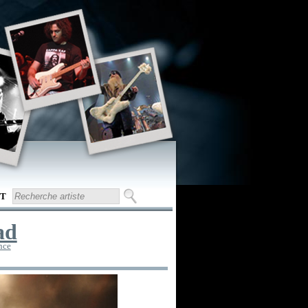
T
ad
nce