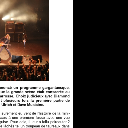
 annoncé un programme gargantuesque.
ue la grande scène était consacrée au
 carrosse. Choix judicieux avec Diamond
 plusieurs fois la première partie de
s Ulrich et Dave Mustaine.
ûrement eu vent de l'histoire de la mini-
 accès à une première fosse avec une vue
guise. Pour cela, il leur a fallu poireauter 2
être lâchés tel un troupeau de taureaux dans