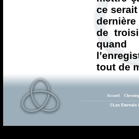
ce serait
dernière
de trois
quand
l’enregi
tout de 
Accueil
Chroniq
©Les Eternels 