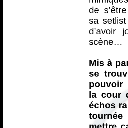
de s’êtr
sa setlis
d’avoir 
scène…
Mis à pa
se trouv
pouvoir 
la cour 
échos ra
tournée
mettre ç