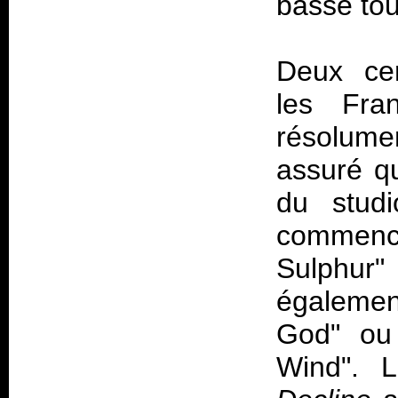
basse tou
Deux cer
les Fra
résolumen
assuré qu
du studi
commenc
Sulphur" 
égalemen
God" ou 
Wind". 