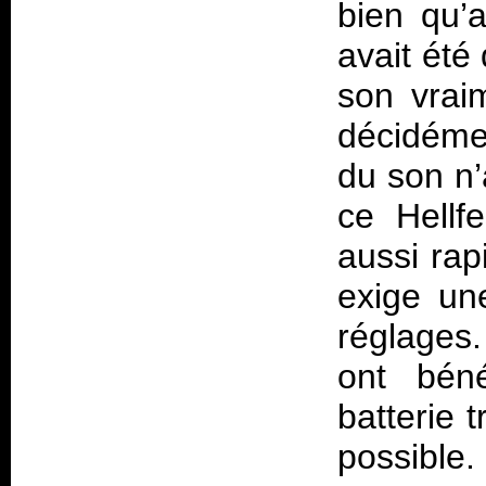
bien qu’a
avait été
son vraim
décidémen
du son n’
ce Hellf
aussi rap
exige un
réglages
ont béné
batterie 
possible