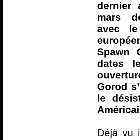
dernier
mars de
avec le
europée
Spawn O
dates l
ouvertur
Gorod s’
le dési
Américai
Déjà vu i