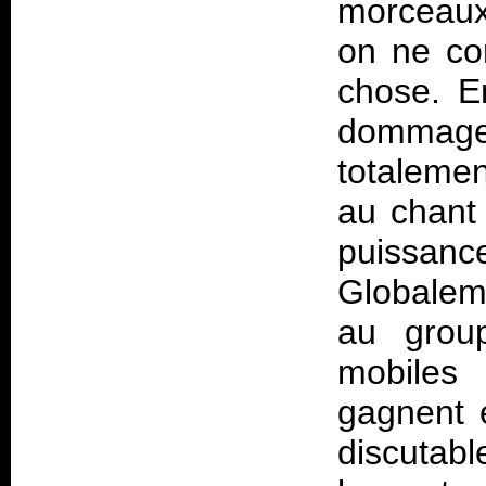
morceaux
on ne co
chose. En
dommage 
totaleme
au chant 
puissan
Globalem
au grou
mobiles 
gagnent 
discutab