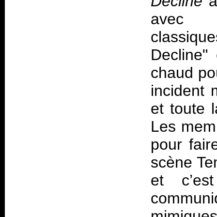
Decline
a
avec
class
Decline"
chaud pou
incident 
et toute 
Les memb
pour fair
scène Te
et c’e
communi
mimiques,