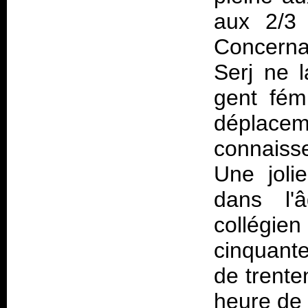
aux 2/3 
Concerna
Serj ne l
gent fémi
déplace
connaiss
Une joli
dans l'
collégie
cinquant
de trente
heure d