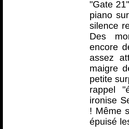
"Gate 21"
piano sur
silence r
Des mom
encore de
assez at
maigre d
petite su
rappel "
ironise S
! Même si
épuisé les