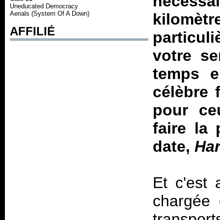
nécessa
Uneducated Democracy
Aerials (System Of A Down)
kilomèt
AFFILIÉ
particul
votre se
temps e
célèbre
pour ceu
faire la
date,
Har
Et c'est 
chargée 
transport