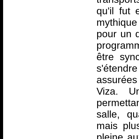
qu'il fut
mythique 
pour un 
programm
être syn
s'étendre
assurées 
Viza. U
permetta
salle, q
mais plu
pleine au