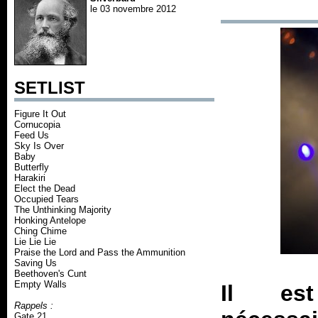
le 03 novembre 2012
SETLIST
Figure It Out
Cornucopia
Feed Us
Sky Is Over
Baby
Butterfly
Harakiri
Elect the Dead
Occupied Tears
The Unthinking Majority
Honking Antelope
Ching Chime
Lie Lie Lie
Praise the Lord and Pass the Ammunition
Saving Us
Beethoven's Cunt
Empty Walls
Il est
Rappels :
Gate 21