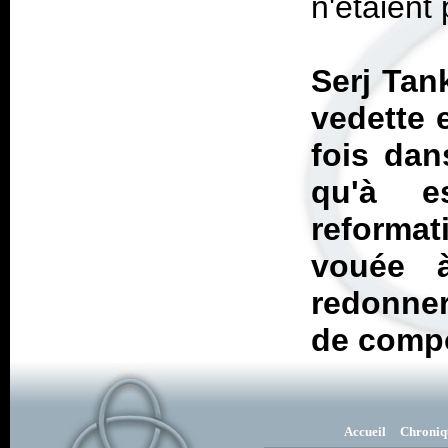
n'étaient
Serj Tan
vedette 
fois dan
qu'à e
reforma
vouée à
redonner
de comp
Accueil
Chroniq