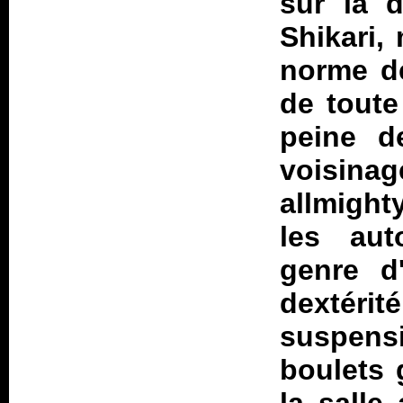
sur la 
Shikari,
norme de
de toute
peine d
voisina
allmighty
les aut
genre d
dext
suspens
boulets 