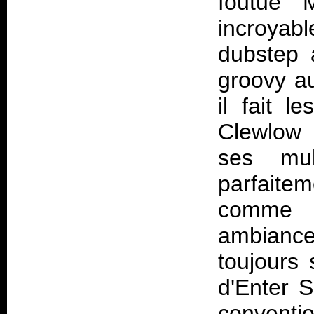
foutue 
incroyabl
dubstep 
groovy au
il fait 
Clewlow 
ses mult
parfaite
comme 
ambianc
toujours 
d'Enter 
conventi