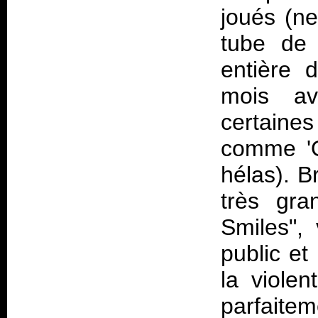
joués (ne
tube de
entière d
mois av
certaines
comme 'Q
hélas). B
très gra
Smiles",
public et
la violen
parfaite