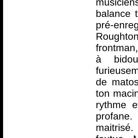
musicien
balance 
pré-enre
Rought
frontman
à bidou
furieuse
de matos 
ton macin
rythme e
profane. 
maitrisé