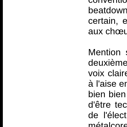
beatdown
certain, 
aux chœu
Mention 
deuxième
voix clai
à l'aise 
bien bien
d'être te
de l'éle
métalcor