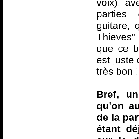
voix), av
parties 
guitare, 
Thieves"
que ce b
est juste
très bon 
Bref, u
qu'on au
de la pa
étant d