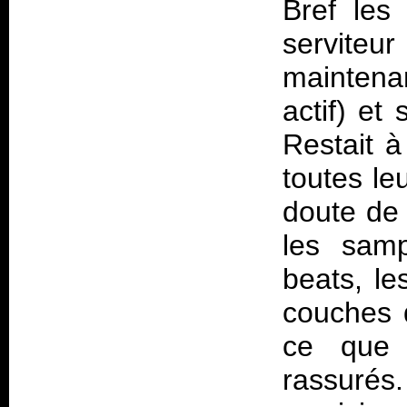
Bref les
servite
maintena
actif) et
Restait à
toutes le
doute de 
les samp
beats, le
couches 
ce que ç
rassuré