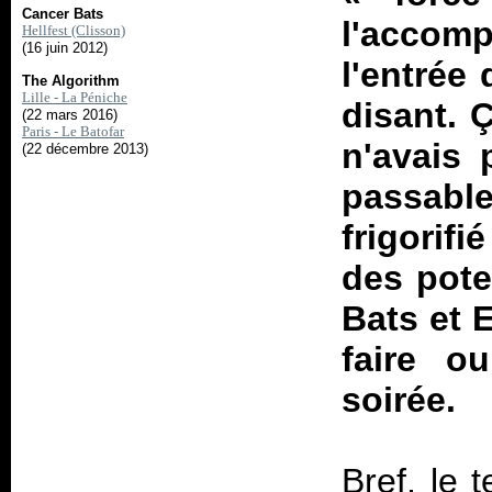
Cancer Bats
l'accomp
Hellfest (Clisson)
(16 juin 2012)
l'entrée 
The Algorithm
Lille - La Péniche
disant. Ç
(22 mars 2016)
Paris - Le Batofar
n'avais 
(22 décembre 2013)
passab
frigorif
des pote
Bats et 
faire o
soirée.
Bref, le 