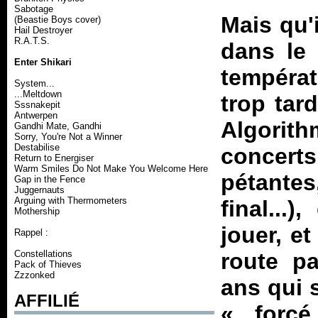
Sabotage
Mais qu'i
(Beastie Boys cover)
Hail Destroyer
R.A.T.S.
dans le 
Enter Shikari
températu
System...
...Meltdown
trop tar
Sssnakepit
Antwerpen
Algorith
Gandhi Mate, Gandhi
Sorry, You're Not a Winner
Destabilise
concerts
Return to Energiser
Warm Smiles Do Not Make You Welcome Here
pétantes
Gap in the Fence
Juggernauts
Arguing with Thermometers
final...
Mothership
jouer, et
Rappel :
Constellations
route pa
Pack of Thieves
Zzzonked
ans qui 
AFFILIÉ
«
forc