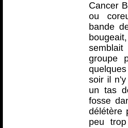
Cancer Ba
ou core
bande de
bougeai
semblait
groupe p
quelques 
soir il n
un tas d
fosse da
délétère 
peu trop