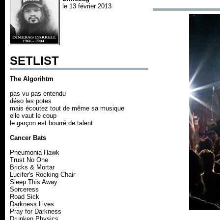
le 13 février 2013
SETLIST
The Algorihtm
pas vu pas entendu
déso les potes
mais écoutez tout de même sa musique
elle vaut le coup
le garçon est bourré de talent
Cancer Bats
Pneumonia Hawk
Trust No One
Bricks & Mortar
Lucifer's Rocking Chair
Sleep This Away
Sorceress
Road Sick
Darkness Lives
Pray for Darkness
Drunken Physics