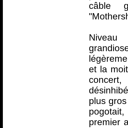
câble g
"Mothers
Niveau
grandio
légèreme
et la moi
concert,
désinhibé
plus gros 
pogotait
premier a