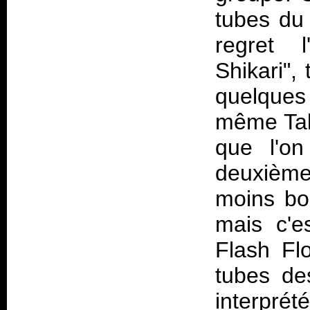
tubes du
regret 
Shikari",
quelques
même Tak
que l'on
deuxième
moins bo
mais c'es
Flash Fl
tubes de
interprét