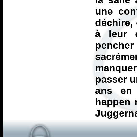
la salle
une con
déchire,
à leur 
pencher
sacrémen
manquera
passer u
ans en
happen 
Juggerna