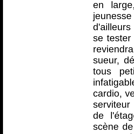
en large
jeunesse
d'ailleur
se teste
reviendr
sueur, d
tous pet
infatiga
cardio, v
serviteur
de l'éta
scène de 