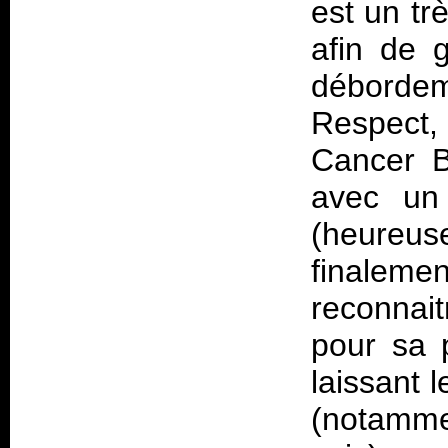
est un tr
afin de g
déborde
Respect, 
Cancer B
avec un 
(heureu
finalem
reconnait
pour sa 
laissant 
(notamme