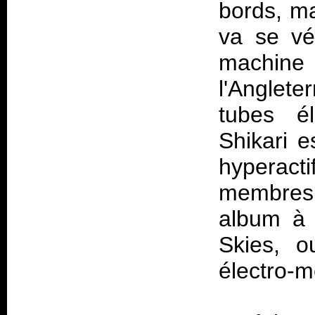
bords, m
va se vér
machine 
l'Anglete
tubes él
Shikari e
hyperac
membres,
album à 
Skies, o
électro-m