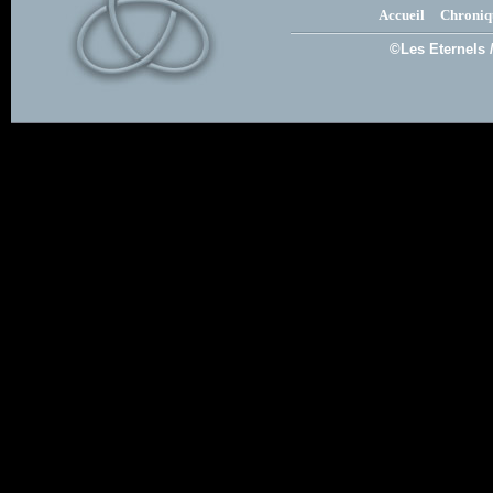
Accueil
Chroniq
©Les Eternels 