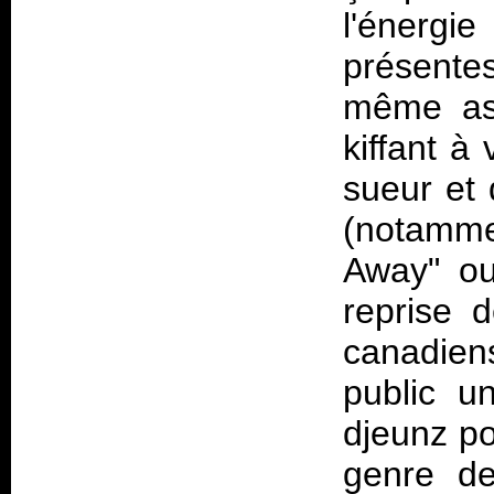
l'énerg
présente
même ass
kiffant à
sueur et
(notammen
Away" ou
reprise 
canadien
public u
djeunz po
genre de