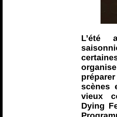
L’été 
saison
certaine
organis
prépare
scènes e
vieux c
Dying Fe
Programm