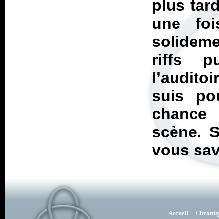
plus tard
une foi
solideme
riffs 
l’audito
suis po
chance 
scène. S
vous save
Accueil
Chroniq