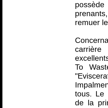
possède 
prenants,
remuer le
Concerna
carrièr
excellen
To Waste
"Evisce
Impalmen
tous. Le
de la pr