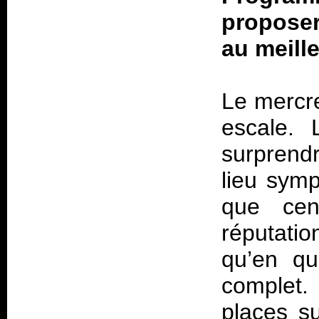
proposer
au meille
Le mercred
escale. 
surprendr
lieu symp
que ce
réputatio
qu’en qu
complet.
places su