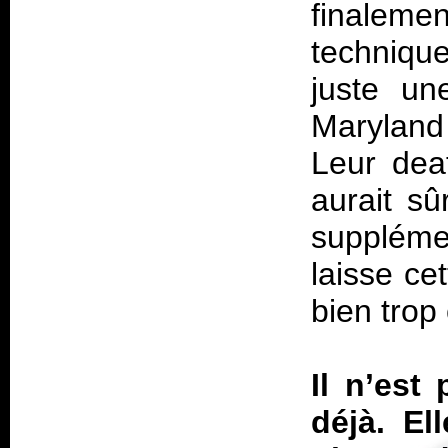
finaleme
techniqu
juste un
Maryland
Leur deat
aurait s
supplémen
laisse cet
bien trop
Il n’est
déjà. El