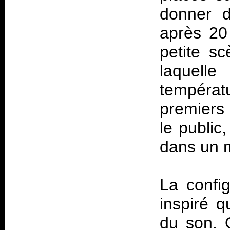
donner d
après 20 
petite sc
laquell
tempéra
premiers r
le public
dans un 
La config
inspiré q
du son. O