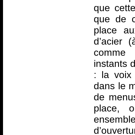
que cett
que de co
place au
d’acier 
comme v
instants 
: la voi
dans le m
de menus
place, 
ensembl
d’ouvert