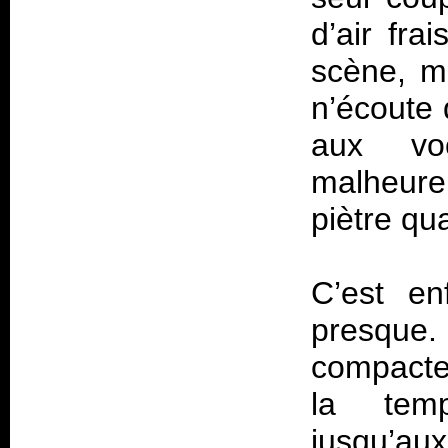
d’air fra
scène, ma
n’écoute 
aux vo
malheure
piètre qua
C’est en
presque
compacte
la temp
jusqu’au