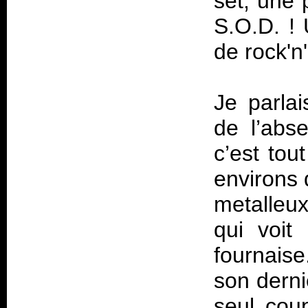
set, une 
S.O.D. !
de rock'n
Je parlai
de l’abs
c’est tou
environs 
metalleux
qui voit
fournais
son derni
seul cou