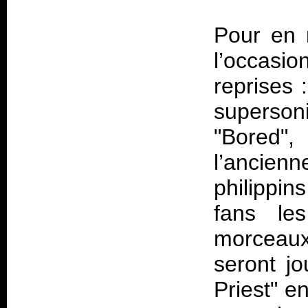
Pour en r
l’occasio
reprises :
superson
"Bored"
l’ancienn
philippi
fans les
morceaux
seront jo
Priest" e