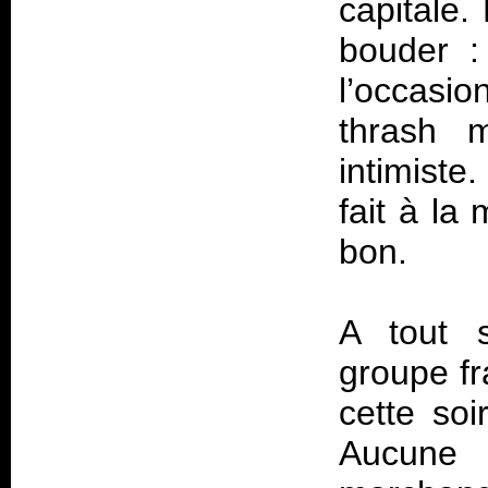
capitale.
bouder :
l’occasi
thrash 
intimist
fait à la
bon.
A tout s
groupe fr
cette soi
Aucune