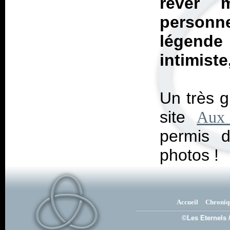
rêver 
personn
légende 
intimiste
Un très g
site
Aux 
permis d
photos !
Accueil
Chroniq
©Les Eternels 