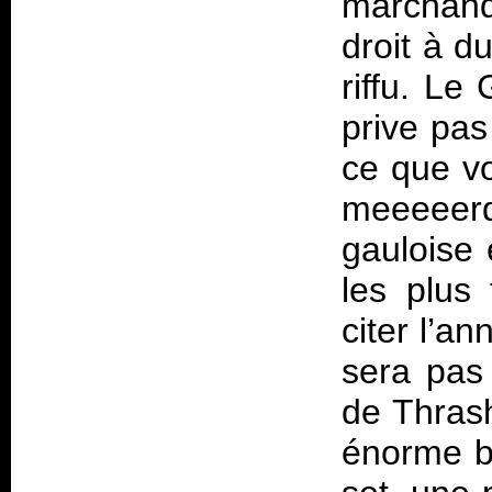
marchand
droit à d
riffu. Le
prive pas
ce que vo
meeee
gauloise 
les plus
citer l’a
sera pas 
de Thras
énorme bl