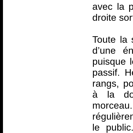
avec la 
droite so
Toute la 
d’une én
puisque l
passif. 
rangs, po
à la do
morcea
régulièr
le publi