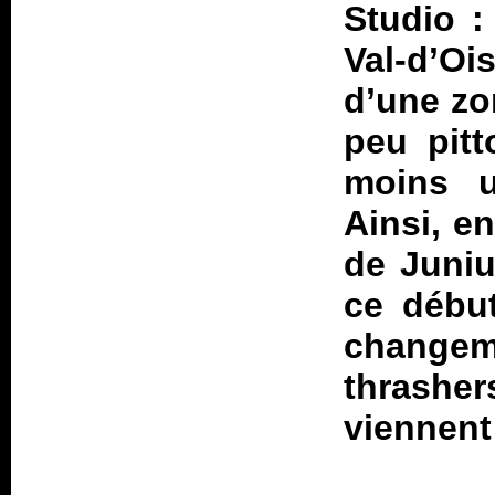
Studio :
Val-d’Oi
d’une zo
peu pitt
moins u
Ainsi, en
de Juniu
ce début
changeme
thrashe
viennent 