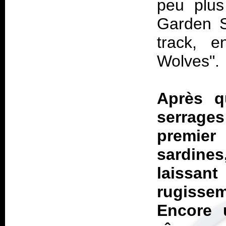
peu plus
Garden St
track, 
Wolves".
Après q
serrage
premie
sardine
laissan
rugissem
Encore 