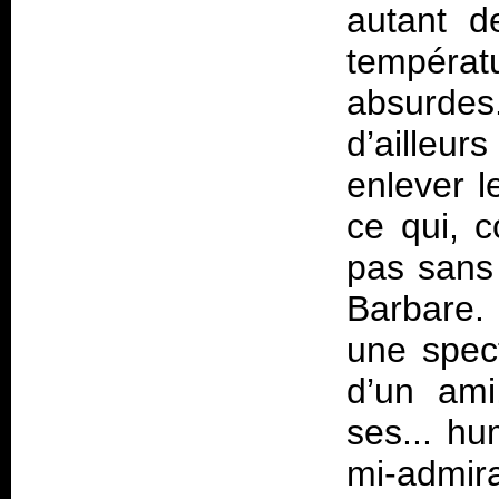
autant d
températ
absurde
d’ailleu
enlever l
ce qui, c
pas sans 
Barbare.
une spect
d’un ami
ses... hu
mi-admir