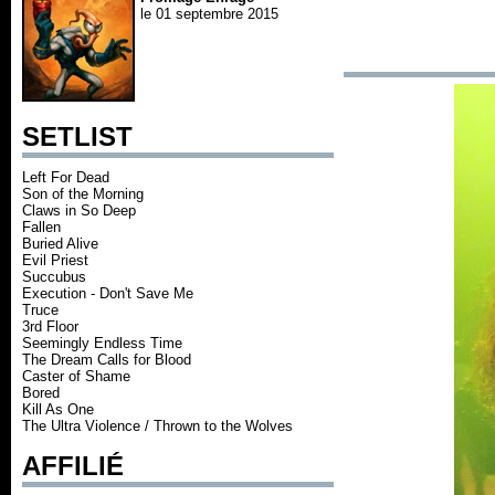
le 01 septembre 2015
SETLIST
Left For Dead
Son of the Morning
Claws in So Deep
Fallen
Buried Alive
Evil Priest
Succubus
Execution - Don't Save Me
Truce
3rd Floor
Seemingly Endless Time
The Dream Calls for Blood
Caster of Shame
Bored
Kill As One
The Ultra Violence / Thrown to the Wolves
AFFILIÉ