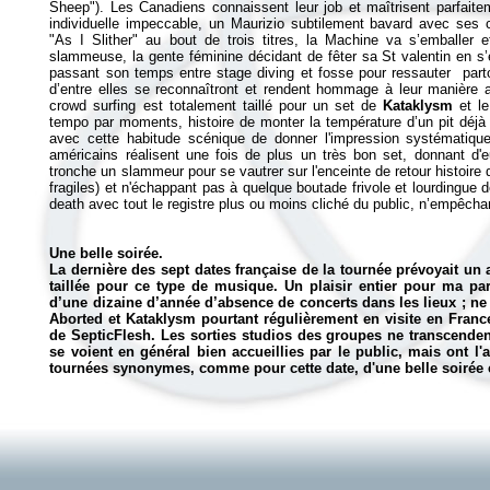
Sheep"). Les Canadiens connaissent leur job et maîtrisent parfaite
individuelle impeccable, un Maurizio subtilement bavard avec ses c
"As I Slither" au bout de trois titres, la Machine va s’emballer
slammeuse, la gente féminine décidant de fêter sa St valentin en s’e
passant son temps entre stage diving et fosse pour ressauter partou
d’entre elles se reconnaîtront et rendent hommage à leur manière 
crowd surfing est totalement taillé pour un set de
Kataklysm
et l
tempo par moments, histoire de monter la température d’un pit déjà
avec cette habitude scénique de donner l'impression systématique
américains réalisent une fois de plus un très bon set, donnant d
tronche un slammeur pour se vautrer sur l'enceinte de retour histoire 
fragiles) et n'échappant pas à quelque boutade frivole et lourdingue 
death avec tout le registre plus ou moins cliché du public, n’empêchan
Une belle soirée.
La dernière des sept dates française de la tournée prévoyait un 
taillée pour ce type de musique. Un plaisir entier pour ma pa
d’une dizaine d’année d’absence de concerts dans les lieux ; ne
Aborted et
Kataklysm pourtant
régulièrement en visite en Franc
de SepticFlesh. Les sorties studios des groupes ne transcenden
se voient en général bien accueillies par le public, mais ont l'
tournées synonymes, comme pour cette date, d'une belle soirée