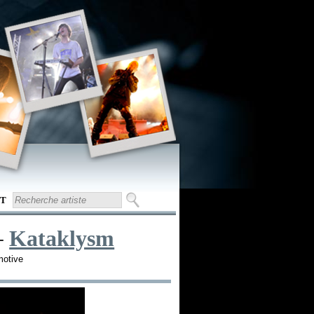
T
Kataklysm
+
motive