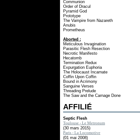
Communion
Order of Dracul
Pyramid God
Prototype
The Vampire from Nazareth
Anubis
Prometheus
Aborted :
Meticulous Invagination
Parasitic Flesh Resection
Necrotic Manifesto
Hecatomb
Termination Redux
Expurgation Euphoria
The Holocaust Incarnate
Coffin Upon Coffin
Bound in Acrimony
Sanguine Verses
Threading Prelude
The Saw and the Carnage Done
AFFILIÉ
Septic Flesh
Toulouse - Le Metronum
(30 mars 2015)
Paris - La Locomotive
(01 mai 2008)