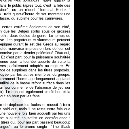
d’heure très agréables, sans oublier la
ns le public (après tout, c’est la fête des
tion", ou un récent "Terminal Redux "
 trois quart-d’heure de set montrent une
classe, du sublime pour les carnivores.
, certes extrême également de son côté,
en que les Belges sortis sous de grosses
Seth : deux écoles de genre. Le temps de
sse. Les pogotteurs et slammeurs peuvent
répigner durant le set des Grecs au regard
lutôt mauvaise impression lors de leur set
promise par le dernier polémiqué
Titan
qui,
. Et c’est parti pour la puissance souhaitée
enue pour la tournée apporte de suite la
ères parfaitement adaptés au registre. En
nce de surprises dans les titres proposés.
ppuyée par les autres membres du groupe.
, notamment l’hommage longuement applaudi
tilité de la basse refont surface dans les
 son jeu ou même de l’absence de jeu sur
ir). Le son est également plutôt bon et la
out en bout par les fans.
e de déplacer les foules et réussit à tenir
s sold out, mais il ne reste cette fois que
ne nouvelle fois bien accueilli par les uns
upe a ajusté sa setlist en conséquence :
 titres qui, pour ma part passent beaucoup
Tongue", ou le promu single "The Black