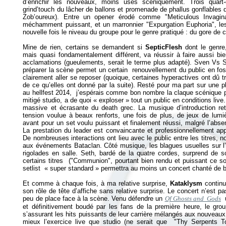
d’enrichir les nouveaux, moins usés scéniquement. Trois quart-
grind’touch du lâcher de ballons et promenade de phallus gonflables da
Zob’oureux). Entre un opener érodé comme "Meticulous Invagina
méchamment puissant, et un marronnier "Expurgation Euphoria", les
nouvelle fois le niveau du groupe pour le genre pratiqué : du gore de 
Mine de rien, certains se demandent si
SepticFlesh
dont le genre
mais quasi fondamentalement différent, va réussir à faire aussi bi
acclamations (gueulements, serait le terme plus adapté). Sven Vs 
préparer la scène permet un certain renouvellement du public en fo
clairement aller se reposer (quoique, certaines hyperactives ont dû t
de ce qu’elles ont donné par la suite). Resté pour ma part sur une p
au hellfest 2014, j’espérais comme bon nombre la claque scénique 
mitigé studio, a de quoi « exploser » tout un public en conditions live
massive et écrasante du death grec. La musique d’introduction ret
tension voulue à beaux renforts, une fois de plus, de jeux de lumi
avant pour un set voulu puissant et finalement réussi, malgré l’abse
La prestation du leader est convaincante et professionnellement a
De nombreuses interactions ont lieu avec le public entre les titres
aux événements Bataclan. Côté musique, les blagues usuelles sur l’u
rigolades en salle. Seth, bardé de la quatre cordes, surprend de
certains titres ("Communion", pourtant bien rendu et puissant ce so
setlist « super standard » permettra au moins un concert chanté de b
Et comme à chaque fois, à ma relative surprise,
Kataklysm
continu
son rôle de tête d’affiche sans relative surprise. Le concert n’est pa
peu de place face à la scène. Venu défendre un
Of Ghosts and Gods
u
et définitivement boudé par les fans de la première heure, le gro
s’assurant les hits puissants de leur carrière mélangés aux nouveaux
mieux l’exercice live que studio (ne serait que "Thy Serpents 