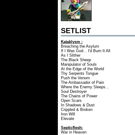
SETLIST
Kataklysm :
Breaching the Asylum
If I Was God... I'd Burn It All
As I Slither
The Black Sheep
Manipulator of Souls
At the Edge of the World
Thy Serpents Tongue
Push the Venom
The Ambassador of Pain
Where the Enemy Sleeps...
Soul Destroyer
The Chains of Power
Open Scars
In Shadows & Dust
Crippled & Broken
Iron Will
Elevate
Septicflesh:
War in Heaven