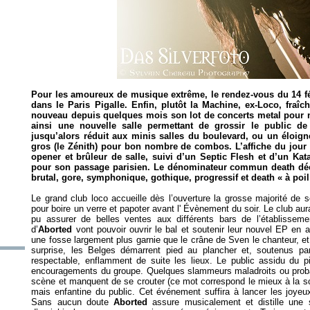
Pour les amoureux de musique extrême, le rendez-vous du 14 fé
dans le Paris Pigalle. Enfin, plutôt la Machine, ex-Loco, fra
nouveau depuis quelques mois son lot de concerts metal pour not
ainsi une nouvelle salle permettant de grossir le public de
jusqu’alors réduit aux minis salles du boulevard, ou un éloig
gros (le Zénith) pour bon nombre de combos. L’affiche du jour
opener et brûleur de salle, suivi d’un Septic Flesh et d’un
Kat
pour son passage parisien. Le dénominateur commun death décl
brutal, gore, symphonique, gothique, progressif et death « à poil
Le grand club loco accueille dès l’ouverture la grosse majorité de so
pour boire un verre et papoter avant l' Évènement du soir. Le club aura
pu assurer de belles ventes aux différents bars de l’établisseme
d’
Aborted
vont pouvoir ouvrir le bal et soutenir leur nouvel EP en a
une fosse largement plus garnie que le crâne de Sven le chanteur, et
surprise, les Belges démarrent pied au plancher et, soutenus p
respectable, enflamment de suite les lieux. Le public assidu du pi
encouragements du groupe. Quelques slammeurs maladroits ou proba
scène et manquent de se crouter (ce mot correspond le mieux à la s
mais enfantine du public. Cet événement suffira à lancer les joyeux 
Sans aucun doute
Aborted
assure musicalement et distille une s