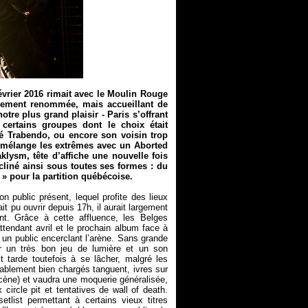
vrier 2016 rimait avec le Moulin Rouge
îchement renommée, mais accueillant de
re plus grand plaisir - Paris s’offrant
 certains groupes dont le choix était
né Trabendo, ou encore son voisin trop
 mélange les extrêmes avec un Aborted
aklysm,
tête d’affiche une nouvelle fois
iné ainsi sous toutes ses formes : du
 » pour la partition québécoise.
n public présent, lequel profite des lieux
it pu ouvrir depuis 17h, il aurait largement
nt. Grâce à cette affluence, les Belges
ttendant avril et le prochain album face à
 un public encerclant l’arène. Sans grande
ar un très bon jeu de lumière et un son
t tarde toutefois à se lâcher, malgré les
blement bien chargés tanguent, ivres sur
cène) et vaudra une moquerie généralisée,
circle pit et tentatives de wall of death.
etlist permettant à certains vieux titres