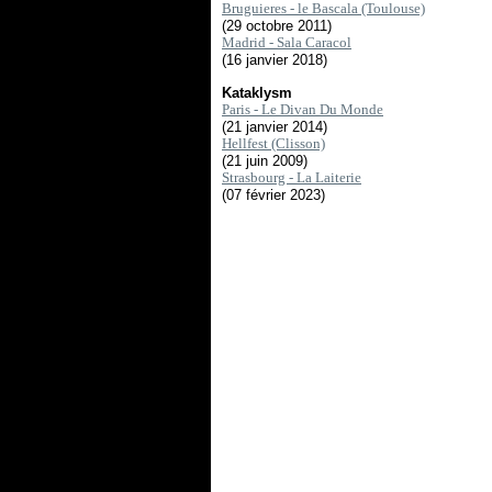
Bruguieres - le Bascala (Toulouse)
(29 octobre 2011)
Madrid - Sala Caracol
(16 janvier 2018)
Kataklysm
Paris - Le Divan Du Monde
(21 janvier 2014)
Hellfest (Clisson)
(21 juin 2009)
Strasbourg - La Laiterie
(07 février 2023)