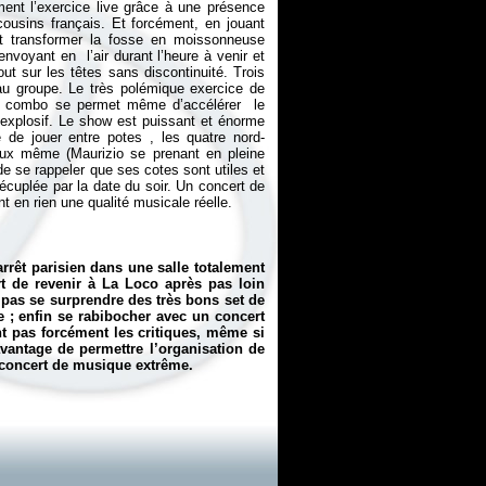
ment l’exercice live grâce à une présence
ousins français. Et forcément, en jouant
 et transformer la fosse en moissonneuse
nvoyant en l’air durant l’heure à venir et
t sur les têtes sans discontinuité. Trois
au groupe. Le très polémique exercice de
e combo se permet même d’accélérer le
 explosif. Le show est puissant et énorme
 de jouer entre potes , les quatre nord-
'eux même (Maurizio se prenant en pleine
de se rappeler que ses cotes sont utiles et
décuplée par la date du soir. Un concert de
t en rien une qualité musicale réelle.
arrêt parisien dans une salle totalement
rt de revenir à La Loco après pas loin
 pas se surprendre des très bons set de
e ; enfin se rabibocher avec un concert
t pas forcément les critiques, même si
avantage de permettre l’organisation de
 concert de musique extrême.