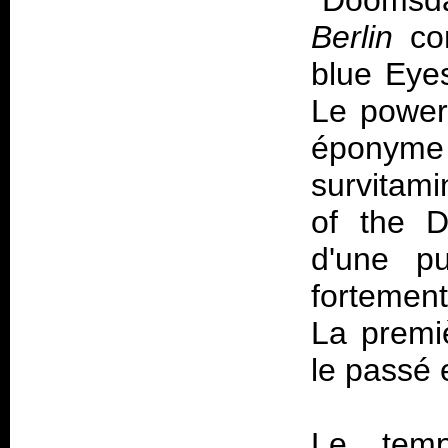
"Doomsda
Berlin
com
blue Eyes
Le power 
éponym
survitami
of the D
d'une pu
fortemen
La premiè
le passé 
Le tem