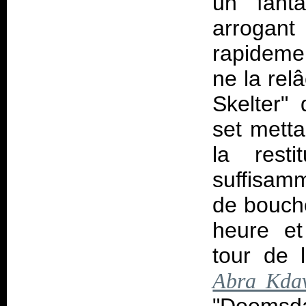
un fant
arrogant
rapidemen
ne la relâ
Skelter"
set mett
la resti
suffisamm
de bouch
heure et 
tour de 
Abra Kda