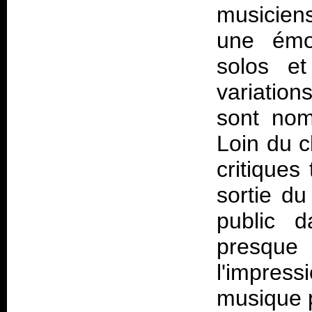
musiciens
une émot
solos et
variatio
sont nom
Loin du c
critiques
sortie d
public 
presque 
l'impres
musique p