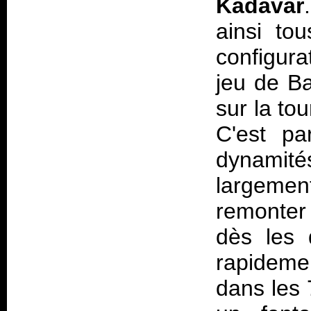
Kadavar
ainsi to
configura
jeu de Ba
sur la to
C'est pa
dynamit
largemen
remonter
dès les 
rapideme
dans les 