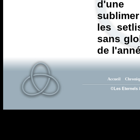
d'une m
sublimer
les setl
sans glo
de l'ann
Accueil
Chroniq
©Les Eternels 