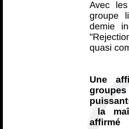
Avec les
groupe l
demie in
"Rejecti
quasi co
Une aff
groupes
puissant
la maît
affirmé