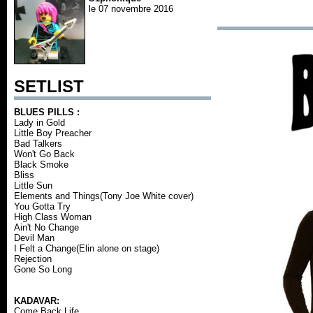
le 07 novembre 2016
SETLIST
BLUES PILLS :
Lady in Gold
Little Boy Preacher
Bad Talkers
Won't Go Back
Black Smoke
Bliss
Little Sun
Elements and Things(Tony Joe White cover)
You Gotta Try
High Class Woman
Ain't No Change
Devil Man
I Felt a Change(Elin alone on stage)
Rejection
Gone So Long
KADAVAR:
Come Back Life