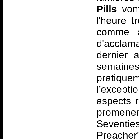
Pills
von
l'heure t
comme à
d'acclama
dernier
semain
pratique
l’excepti
aspects 
promener
Seventie
Preacher"