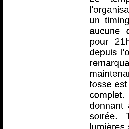
l'organis
un timin
aucune c
pour 21h
depuis l'
remarqu
maintena
fosse est
complet.
donnant a
soirée. 
lumières 