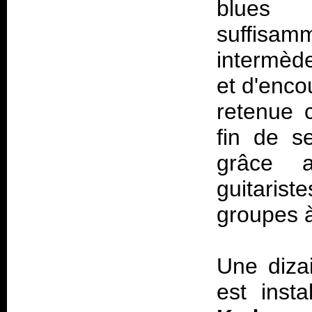
blues 
suffisam
intermèd
et d'enco
retenue 
fin de s
grâce 
guitaris
groupes à
Une diza
est inst