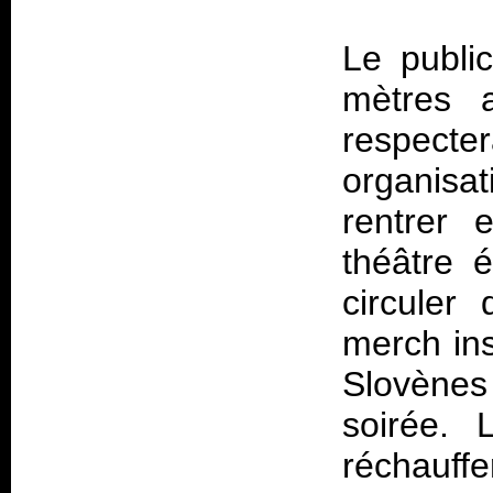
Le public
mètres a
respecter
organisa
rentrer 
théâtre 
circuler
merch ins
Slovèn
soirée. 
réchauff