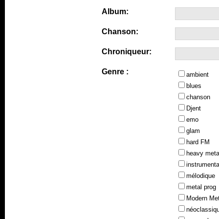
Album:
Chanson:
Chroniqueur:
Genre :
ambient
blues
chanson
Djent
emo
glam
hard FM
heavy meta
instrumenta
mélodique
metal prog
Modern Met
néoclassiq