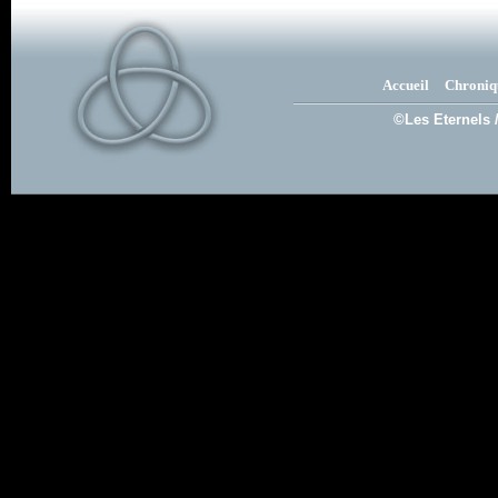
Accueil
Chroniq
©Les Eternels 