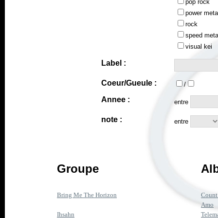
pop rock
power meta
rock
speed meta
visual kei
Label :
Coeur/Gueule :
/
Annee :
entre
note :
entre
Groupe
Al
Bring Me The Horizon
Count
Amo
Ihsahn
Telem