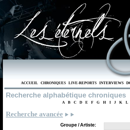
ACCUEIL
CHRONIQUES
LIVE-REPORTS
INTERVIEWS
D
Recherche alphabétique chroniques
A
B
C
D
E
F
G
H
I
J
K
L
Recherche avancée
Groupe / Artiste: