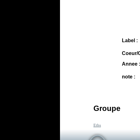
Label :
Coeur/G
Annee 
note :
Groupe
Eths