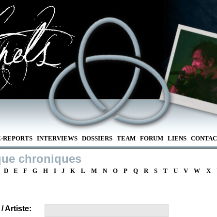
E-REPORTS
INTERVIEWS
DOSSIERS
TEAM
FORUM
LIENS
CONTAC
que chroniques
D
E
F
G
H
I
J
K
L
M
N
O
P
Q
R
S
T
U
V
W
X
 Artiste: