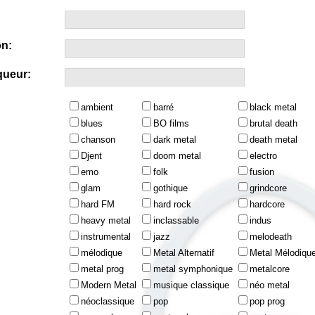
n:
queur:
ambient
barré
black metal
blues
BO films
brutal death
chanson
dark metal
death metal
Djent
doom metal
electro
emo
folk
fusion
glam
gothique
grindcore
hard FM
hard rock
hardcore
heavy metal
inclassable
indus
instrumental
jazz
melodeath
mélodique
Metal Alternatif
Metal Mélodiqu
metal prog
metal symphonique
metalcore
Modern Metal
musique classique
néo metal
néoclassique
pop
pop prog