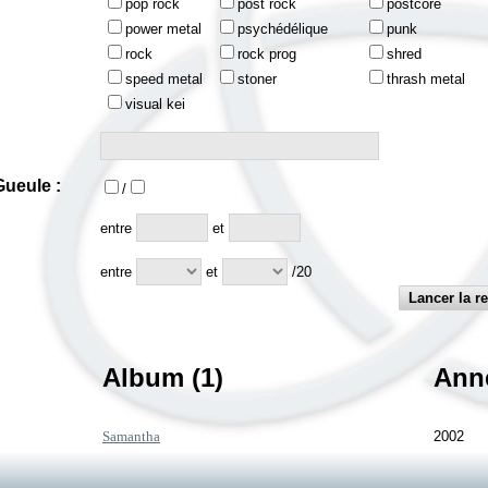
pop rock
post rock
postcore
power metal
psychédélique
punk
rock
rock prog
shred
speed metal
stoner
thrash metal
visual kei
ueule :
/
:
entre
et
entre
et
/20
Album (1)
Ann
Samantha
2002