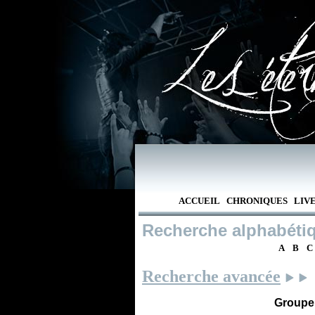
ACCUEIL
CHRONIQUES
LIV
Recherche alphabéti
A
B
C
Recherche avancée
Groupe /