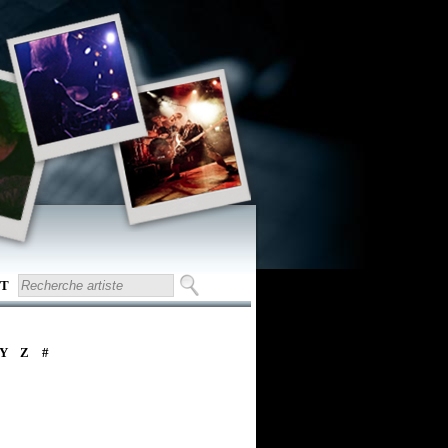
T
Y
Z
#