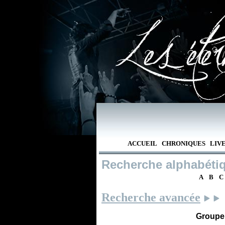
ACCUEIL
CHRONIQUES
LIV
Recherche alphabéti
A
B
C
Recherche avancée
Groupe /