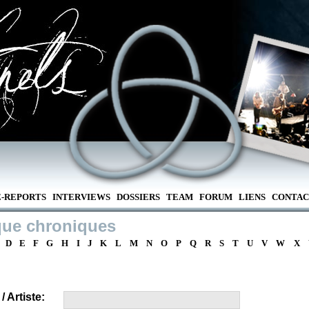
E-REPORTS
INTERVIEWS
DOSSIERS
TEAM
FORUM
LIENS
CONTAC
que chroniques
D
E
F
G
H
I
J
K
L
M
N
O
P
Q
R
S
T
U
V
W
X
 Artiste: