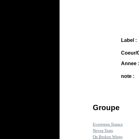
Label :
Coeur/G
Annee 
note :
Groupe
Evergreen Terrace
Nevea Tears
On Broken Wings