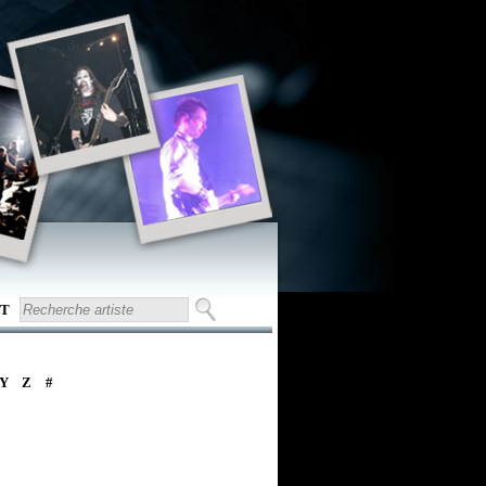
T
Y
Z
#