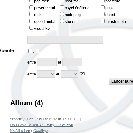
pop rock
post rock
postcore
power metal
psychédélique
punk
rock
rock prog
shred
speed metal
stoner
thrash metal
visual kei
ueule :
/
:
entre
et
entre
et
/20
Album (4)
Sincerity Is An Easy Disguise In This Bu [...]
Do I Have To Tell You Why I Love You
It's All a Long Goodbye