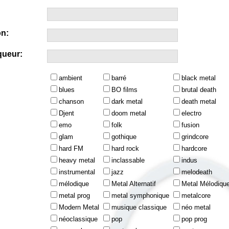
n:
queur:
ambient
barré
black metal
blues
BO films
brutal death
chanson
dark metal
death metal
Djent
doom metal
electro
emo
folk
fusion
glam
gothique
grindcore
hard FM
hard rock
hardcore
heavy metal
inclassable
indus
instrumental
jazz
melodeath
mélodique
Metal Alternatif
Metal Mélodiqu
metal prog
metal symphonique
metalcore
Modern Metal
musique classique
néo metal
néoclassique
pop
pop prog