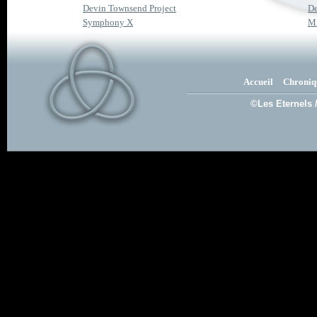
Devin Townsend Project
De
Symphony X
M
Accueil
Chroniq
©Les Eternels 