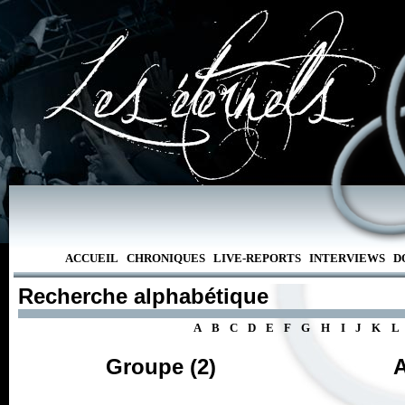
ACCUEIL
CHRONIQUES
LIVE-REPORTS
INTERVIEWS
D
Recherche alphabétique
A
B
C
D
E
F
G
H
I
J
K
L
Groupe (2)
A