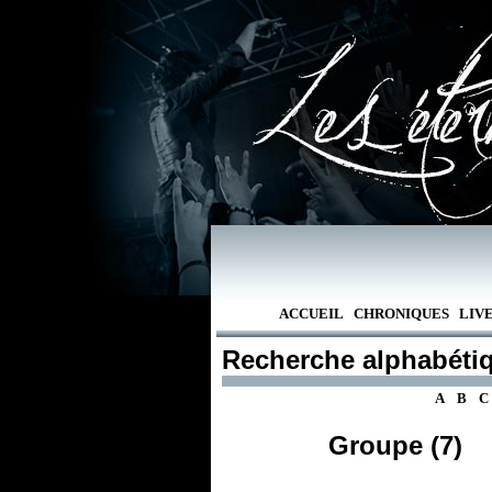
ACCUEIL
CHRONIQUES
LIV
Recherche alphabéti
A
B
C
Groupe (7)