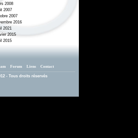
rs 2008
ût 2007
tobre 2007
vembre 2016
il 2021
vier 2015
il 2015
eam
Forum
Liens
Contact
12 - Tous droits réservés