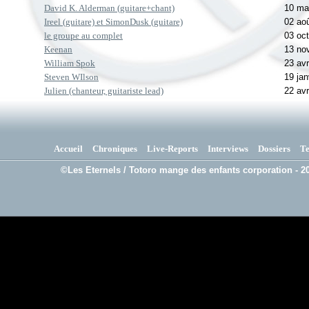
David K. Alderman (guitare+chant)
10 ma
Ireel (guitare) et SimonDusk (guitare)
02 ao
le groupe au complet
03 oc
Keenan
13 no
William Spok
23 avr
Steven WIlson
19 jan
Julien (chanteur, guitariste lead)
22 avr
Accueil
Chroniques
Live-Reports
Interviews
Dossiers
T
©Les Eternels / Totoro mange des enfants corporation - 20