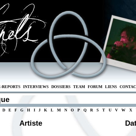
E-REPORTS
INTERVIEWS
DOSSIERS
TEAM
FORUM
LIENS
CONTAC
que
D
E
F
G
H
I
J
K
L
M
N
O
P
Q
R
S
T
U
V
W
X
Artiste
Da