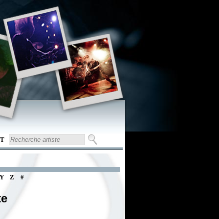
T
Y
Z
#
te