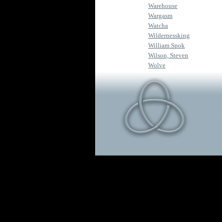
Warehouse
Wargasm
Watcha
Wildernessking
William Spok
Wilson, Steven
Wolve