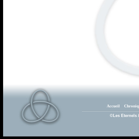
Accueil
Chroniq
©Les Eternels 