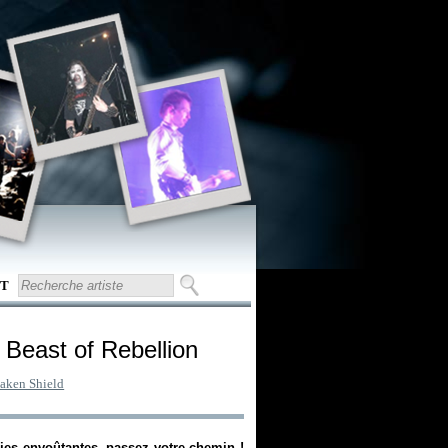
T
 Beast of Rebellion
aken Shield
ies envoûtantes, passez votre chemin !