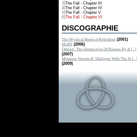
3)
The Fall - Chapter III
4)
The Fall - Chapter IV
5)
The Fall - Chapter V
6)
The Fall - Chapter VI
DISCOGRAPHIE
The Mystical Beast of Rebellion
(2001)
MoRT
(2006)
Odinist: The Destruction Of Reason By Il [...]
(2007)
Memoria Vetusta II: Dialogue With The St [...
(2009)