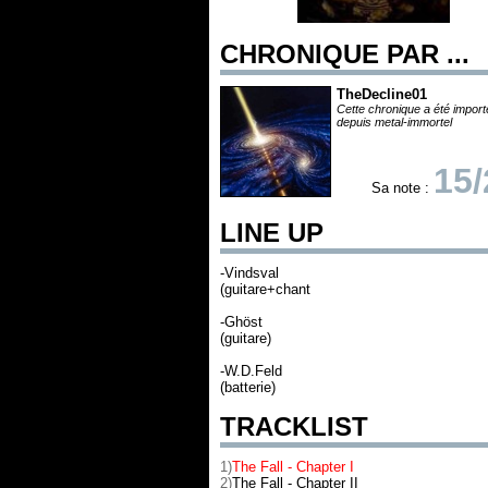
CHRONIQUE PAR ...
TheDecline01
Cette chronique a été impor
depuis metal-immortel
15/
Sa note :
LINE UP
-Vindsval
(guitare+chant
-Ghöst
(guitare)
-W.D.Feld
(batterie)
TRACKLIST
1)
The Fall - Chapter I
2)
The Fall - Chapter II