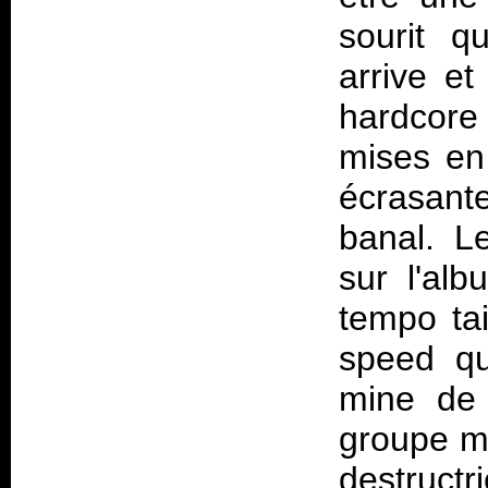
sourit q
arrive et
hardcore 
mises en 
écrasant
banal. L
sur l'al
tempo tai
speed qu
mine de 
groupe me
destruct