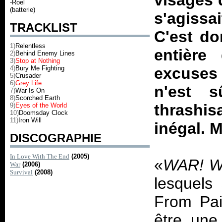
visages 
-Roel
(batterie)
s'agissa
TRACKLIST
C'est do
1)
Relentless
entière
2)
Behind Enemy Lines
3)
Stop at Nothing
4)
Bury Me Fighting
excuses 
5)
Crusader
6)
Grey Life
n'est 
7)
War Is On
8)
Scorched Earth
thrashi
9)
Eyes of the World
10)
Doomsday Clock
11)
Iron Will
inégal. M
DISCOGRAPHIE
In Love With The End
(2005)
«
WAR! W
War
(2006)
Survival
(2008)
lesquels
From Pai
être une