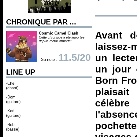
CHRONIQUE PAR ...
Avant d
Cosmic Camel Clash
Cette chronique a été importée
depuis metal-immortel
laissez-
11.5/20
un lecte
Sa note :
un jour 
LINE UP
Born Fro
-Che
(chant)
plaisait
-Dom
célèbre
(guitare)
-Karl
l'abse
(guitare)
pochett
-Rob
(basse)