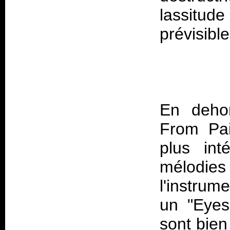
lassitud
En deho
From Pai
plus int
mélodies 
l'instrum
un "Eyes
sont bien