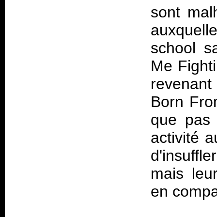
sont mal
auxquelle
school s
Me Fight
revenant 
Born Fro
que pas 
activité 
d'insuffl
mais leu