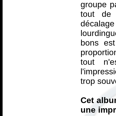
groupe pa
tout de
décalag
lourding
bons est
proportio
tout n'e
l'impress
trop souv
Cet albu
une impr