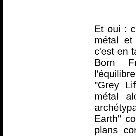
Et oui : 
métal et
c'est en 
Born Fr
l'équilibr
"Grey Li
métal a
archétyp
Earth" co
plans co