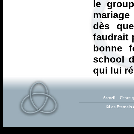
le group
mariage 
dès que 
faudrait
bonne f
school d
qui lui r
Accueil
Chroniq
©Les Eternels 