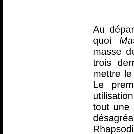
Au dépar
quoi
Ma
masse de
trois der
mettre le
Le premi
utilisati
tout une
désagréa
Rhapsodie