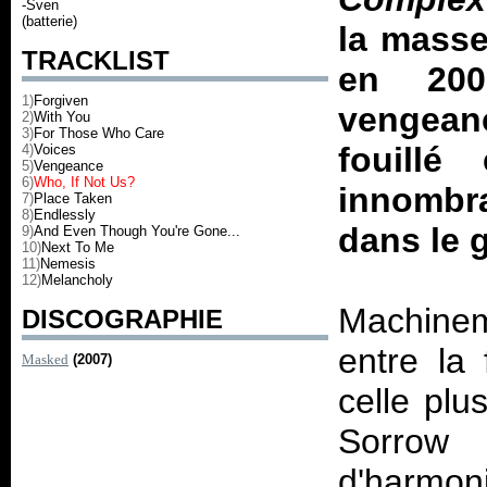
-Sven
(batterie)
la masse
TRACKLIST
en 200
1)
Forgiven
vengean
2)
With You
3)
For Those Who Care
fouillé
4)
Voices
5)
Vengeance
6)
Who, If Not Us?
innombr
7)
Place Taken
8)
Endlessly
dans le 
9)
And Even Though You're Gone...
10)
Next To Me
11)
Nemesis
12)
Melancholy
Machine
DISCOGRAPHIE
entre la
Masked
(2007)
celle plu
Sorrow
d'harmon