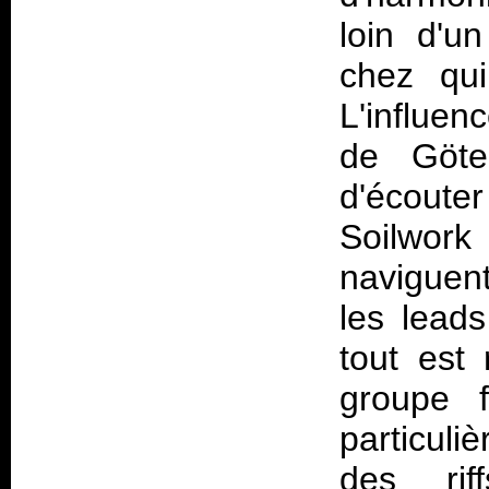
loin d'u
chez qui
L'influen
de Göteb
d'écoute
Soilwor
naviguent
les leads
tout est
groupe 
particuli
des ri