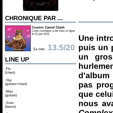
CHRONIQUE PAR ...
Cosmic Camel Clash
Cette chronique a été mise en ligne
le 01 juin 2021
Une intr
13.5/20
puis un 
Sa note :
un gros
LINE UP
hurlemen
-Flo
(chant)
d'album 
-Sky
pas prog
(guitare+chant)
-Marc
que celu
(guitare)
nous ava
-Sven
(basse)
Complex