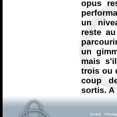
opus res
performa
un nivea
reste a
parcouri
un gimm
mais s'i
trois ou
coup de
sortis. A 
Accueil
Chroniq