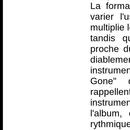
La forma
varier l
multiplie
tandis q
proche d
diablem
instrum
Gone" d
rappelle
instrume
l'album,
rythmiq