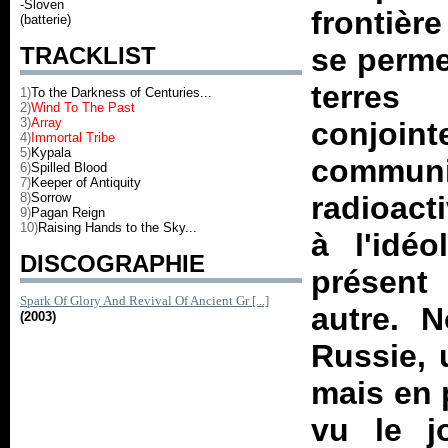
-Sloven
frontièr
(batterie)
TRACKLIST
se perme
terres
1)
To the Darkness of Centuries...
2)
Wind To The Past
3)
Array
conjoint
4)
Immortal Tribe
5)
Kypala
commu
6)
Spilled Blood
7)
Keeper of Antiquity
8)
Sorrow
radioact
9)
Pagan Reign
10)
Raising Hands to the Sky...
à l'idé
DISCOGRAPHIE
présent 
Spark Of Glory And Revival Of Ancient Gr [...]
autre. 
(2003)
Russie, 
mais en 
vu le j