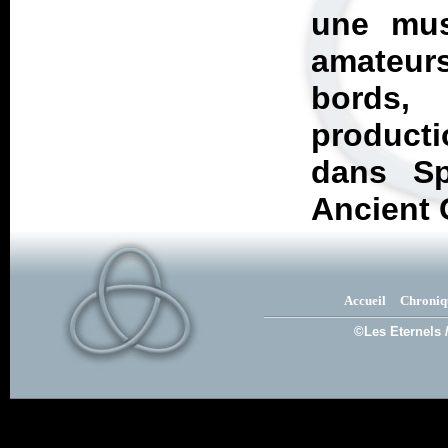
une musi
amateur
bords,
producti
dans
S
Ancient 
Accueil
Chroniq
©Les Eternels 