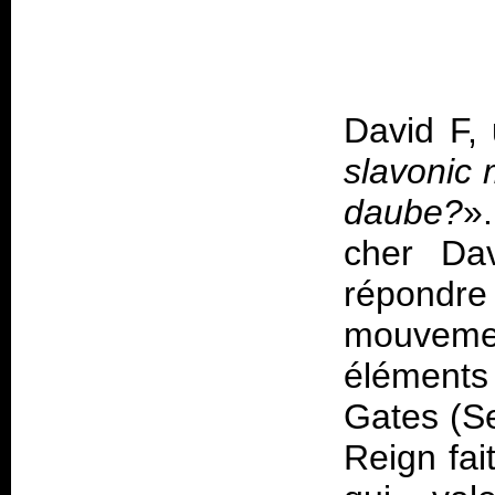
David F, 
slavonic 
daube?
»
cher Dav
répondr
mouveme
élément
Gates (S
Reign fai