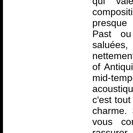
qui val
composi
presque 
Past ou 
saluées,
nettemen
of Antiqu
mid-temp
acoustiqu
c'est tout
charme. 
vous co
rassurer