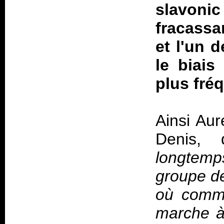
slavonic
fracassa
et l'un 
le biais
plus fr
Ainsi Aur
Denis,
longtemp
groupe de
où comme
marche à