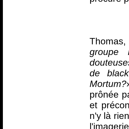
Thomas, c
groupe n
douteuse
de blac
Mortum?
prônée p
et précon
n'y là ri
l'imager