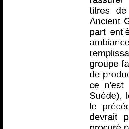
titres d
Ancient 
part enti
ambian
rempliss
groupe fa
de produc
ce n'est
Suède), l
le préc
devrait 