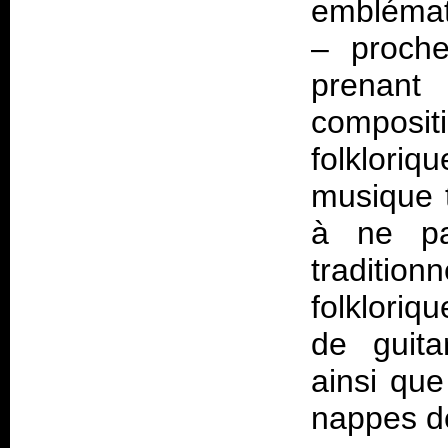
emblémat
– proche
prenant
composit
folklori
musique t
à ne pa
traditio
folkloriq
de guita
ainsi qu