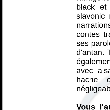
black et
slavonic 
narratio
contes tr
ses parol
d'antan. 
également
avec ais
hache d
négligeab
Vous l'a