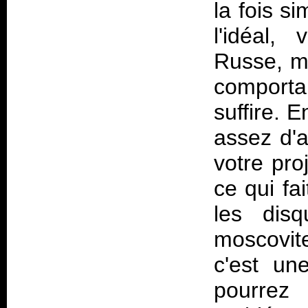
la fois s
l'idéal
Russe, m
comporta
suffire. 
assez d'
votre pro
ce qui fa
les disq
moscovit
c'est un
pourre