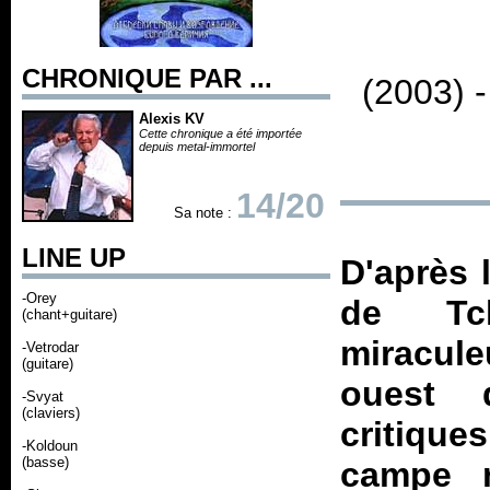
CHRONIQUE PAR ...
(2003) 
Alexis KV
Cette chronique a été importée
depuis metal-immortel
14/20
Sa note :
LINE UP
D'après 
-Orey
de Tch
(chant+guitare)
miracul
-Vetrodar
(guitare)
ouest 
-Svyat
(claviers)
critique
-Koldoun
(basse)
campe r