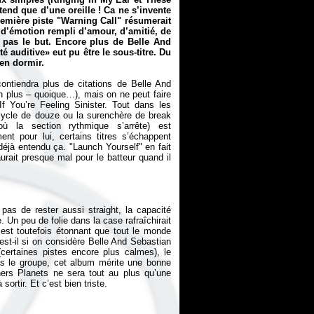
tend que d’une oreille ! Ca ne s’invente
remière piste "Warning Call" résumerait
 d’émotion rempli d’amour, d’amitié, de
t pas le but. Encore plus de Belle And
 auditive» eut pu être le sous-titre. Du
ien dormir.
ontiendra plus de citations de Belle And
 plus – quoique…), mais on ne peut faire
f You’re Feeling Sinister. Tout dans les
cycle de douze ou la surenchère de break
ù la section rythmique s’arrête) est
nt pour lui, certains titres s’échappent
éjà entendu ça. "Launch Yourself" en fait
urait presque mal pour le batteur quand il
 pas de rester aussi
straight
, la capacité
 Un peu de folie dans la case rafraîchirait
 est toutefois étonnant que tout le monde
st-il si on considère Belle And Sebastian
certaines pistes encore plus calmes), le
as le groupe, cet album mérite une bonne
ers Planets ne sera tout au plus qu’une