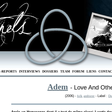
E-REPORTS
INTERVIEWS
DOSSIERS
TEAM
FORUM
LIENS
CONTAC
Adem
- Love And Othe
(2006) -
folk
ambient
- Label :
Do
Après un
Homesongs
dont il a tout de même réussi à sortir de