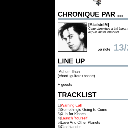
CHRONIQUE PAR ...
[MäelströM]
Cette chronique a été impor
depuis metal-immortel
13/
Sa note :
LINE UP
-Adhem Ilhan
(chant+guitare+basse)
+ guests
TRACKLIST
1)
Warning Call
2)
Something's Going to Come
3)
X Is for Kisses
4)
Launch Yourself
5)
Love And Other Planets
6)
Crashlander