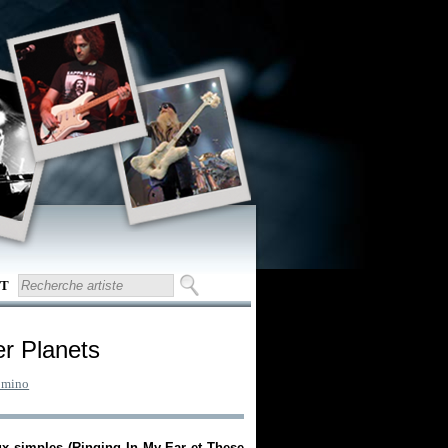
T
r Planets
mino
ux simples (
Ringing In My Ear
et
These