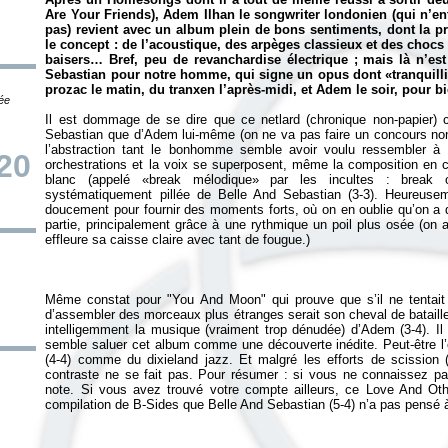
Are Your Friends
), Adem Ilhan le songwriter londonien (qui n’en
pas) revient avec un album plein de bons sentiments, dont la p
le concept : de l’acoustique, des arpèges classieux et des chocs
baisers… Bref, peu de revanchardise électrique ; mais là n’es
Sebastian pour notre homme, qui signe un opus dont «tranquillité
prozac le matin, du tranxen l’après-midi, et Adem le soir, pour b
tée
Il est dommage de se dire que ce netlard (chronique non-papier) c
Sebastian que d’Adem lui-même (on ne va pas faire un concours non
l’abstraction tant le bonhomme semble avoir voulu ressembler à I
20
orchestrations et la voix se superposent, même la composition en 
blanc (appelé «break mélodique» par les incultes : break o
systématiquement pillée de Belle And Sebastian (3-3). Heureuseme
doucement pour fournir des moments forts, où on en oublie qu’on a d
partie, principalement grâce à une rythmique un poil plus osée (on a
Même constat pour "You And Moon" qui prouve que s’il ne tentait
d’assembler des morceaux plus étranges serait son cheval de bataille.
intelligemment la musique (vraiment trop dénudée) d’Adem (3-4). Il
semble saluer cet album comme une découverte inédite. Peut-être l’e
(4-4) comme du dixieland jazz. Et malgré les efforts de scission (
contraste ne se fait pas. Pour résumer : si vous ne connaissez p
note. Si vous avez trouvé votre compte ailleurs, ce Love And Oth