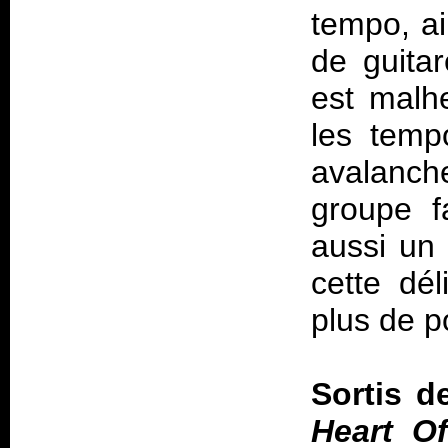
tempo, ai
de guita
est malh
les tempo
avalanch
groupe f
aussi un 
cette dél
plus de p
Sortis d
Heart O