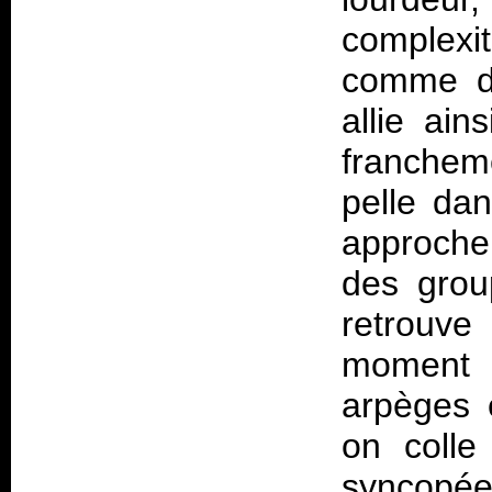
complexi
comme d'
allie ain
franche
pelle dan
approche
des grou
retrouve
moment 
arpèges e
on colle
syncopée