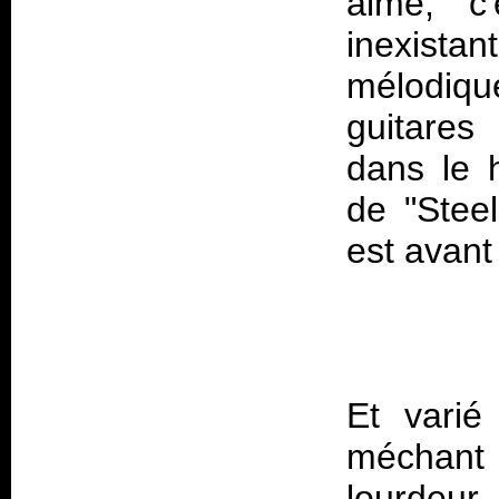
aime, c'
inexistan
mélodiqu
guitares
dans le h
de "Stee
Et varié
méchant 
lourdeur