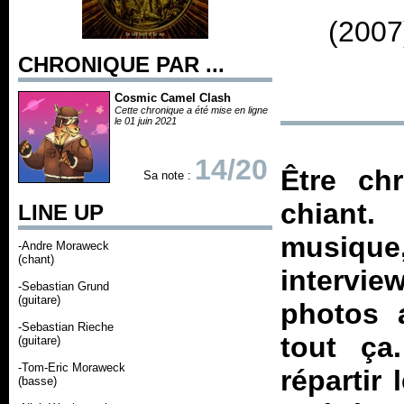
(2007
CHRONIQUE PAR ...
Cosmic Camel Clash
Cette chronique a été mise en ligne
le 01 juin 2021
14/20
Être ch
Sa note :
chiant.
LINE UP
musique,
-Andre Moraweck
(chant)
intervi
-Sebastian Grund
(guitare)
photos 
-Sebastian Rieche
tout ça
(guitare)
-Tom-Eric Moraweck
répartir
(basse)