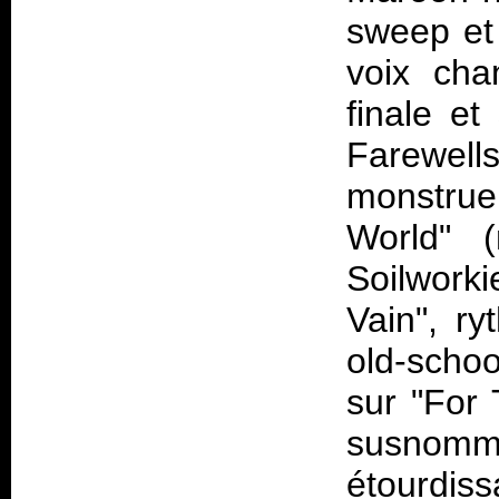
sweep et 
voix cha
finale e
Farewel
monstru
World" (
Soilwork
Vain", r
old-schoo
sur "For 
susnommé
étourdis