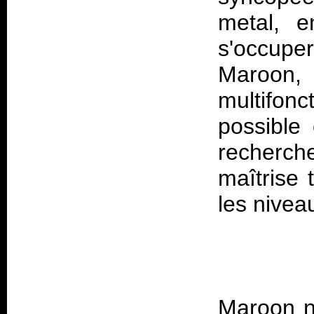
metal, e
s'occuper
Maroon,
multifo
possible 
recherc
maîtrise 
Maroon n