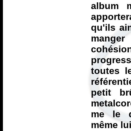
album m
apporte
qu'ils a
manger
cohésio
progres
toutes l
référent
petit b
metalcor
me le d
même lui 