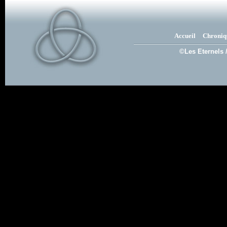
Accueil
Chroniq
©Les Eternels 