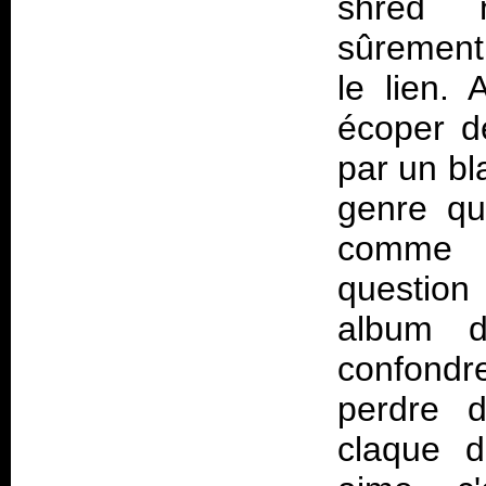
shred n
sûrement 
le lien. 
écoper d
par un bl
genre qui
comme e
question 
album 
confondr
perdre 
claque 