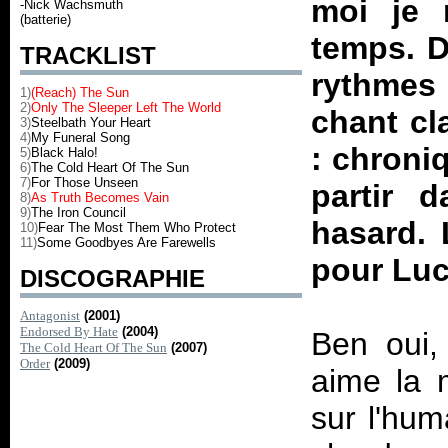
moi je 
-Nick Wachsmuth
(batterie)
temps. D
TRACKLIST
rythmes
1)
(Reach) The Sun
2)
Only The Sleeper Left The World
chant cla
3)
Steelbath Your Heart
4)
My Funeral Song
: chroni
5)
Black Halo!
6)
The Cold Heart Of The Sun
7)
For Those Unseen
partir 
8)
As Truth Becomes Vain
9)
The Iron Council
hasard. L
10)
Fear The Most Them Who Protect
11)
Some Goodbyes Are Farewells
pour Luc
DISCOGRAPHIE
Antagonist
(2001)
Endorsed By Hate
(2004)
Ben oui, 
The Cold Heart Of The Sun
(2007)
Order
(2009)
aime la m
sur l'huma