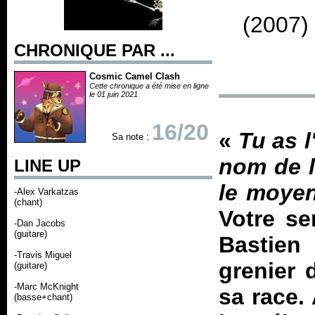
(2007)
CHRONIQUE PAR ...
Cosmic Camel Clash
Cette chronique a été mise en ligne
le 01 juin 2021
16/20
«
Tu as l
Sa note :
nom de l
LINE UP
le moyen
-Alex Varkatzas
(chant)
Votre se
-Dan Jacobs
(guitare)
Bastien
-Travis Miguel
grenier d
(guitare)
-Marc McKnight
sa race. 
(basse+chant)