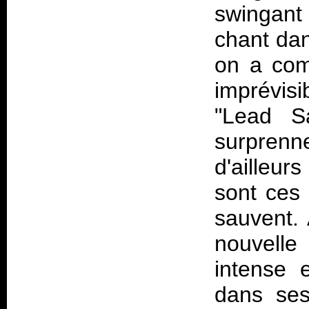
swingant 
chant dan
on a com
imprévisi
"Lead S
surpren
d'ailleur
sont ces
sauvent. 
nouvelle 
intense 
dans ses