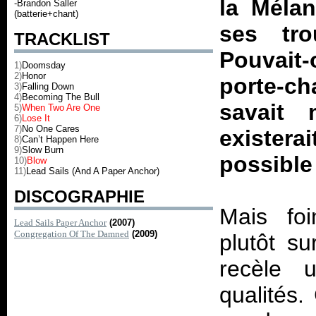
la Méla
-Brandon Saller
(batterie+chant)
ses trou
TRACKLIST
Pouvait-
1)
Doomsday
2)
Honor
porte-c
3)
Falling Down
4)
Becoming The Bull
savait
5)
When Two Are One
6)
Lose It
7)
No One Cares
existera
8)
Can’t Happen Here
9)
Slow Burn
possible
10)
Blow
11)
Lead Sails (And A Paper Anchor)
DISCOGRAPHIE
Mais foi
Lead Sails Paper Anchor
(2007)
Congregation Of The Damned
(2009)
plutôt s
recèle 
qualités.