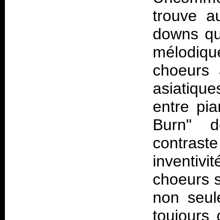
trouve a
downs qu
mélodiqu
choeurs 
asiatique
entre pi
Burn" d
contraste
inventiv
choeurs s
non seul
toujours