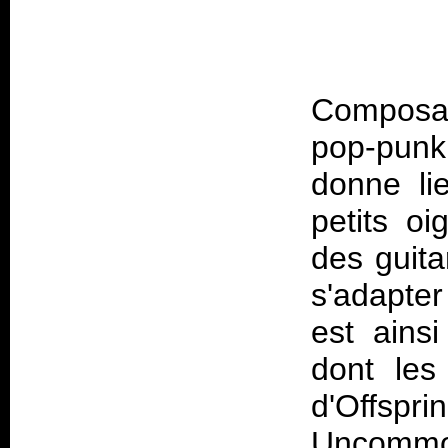
Composan
pop-punk
donne li
petits o
des guita
s'adapte
est ains
dont les
d'Off
Uncommo