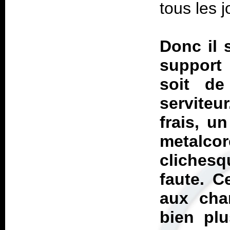
tous les j
Donc il 
support 
soit de
serviteu
frais, u
metalcor
clichesq
faute. C
aux chan
bien pl