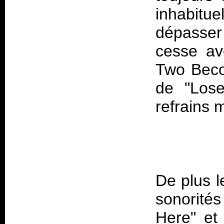
inhabitu
dépasser
cesse av
Two Beco
de "Lose
De plus l
sonorité
Here" et