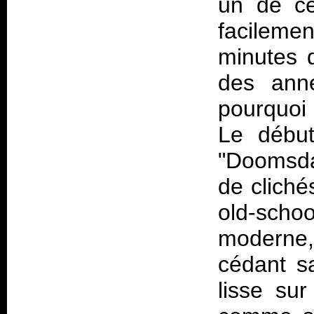
un de ce
facileme
minutes d
des ann
pourquoi
Le début
"Doomsda
de cliché
old-sch
moderne,
cédant s
lisse sur