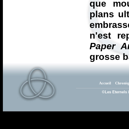
que mou
plans ul
embrasse
n'est re
Paper A
grosse b
Accueil
Chroniq
©Les Eternels 