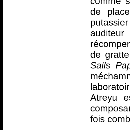
comme si
de place
putassie
auditeur
récompen
de gratt
Sails Pa
méchamm
laborato
Atreyu e
composan