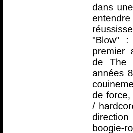
dans une
entendre
réussiss
"Blow" 
premier
de The 
années 8
couinemen
de force,
/ hardcor
directio
boogie-r